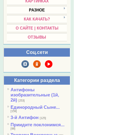
КАРТИНКАХ
РАЗНОЕ
КАК КАЧАТЬ?
О САЙТЕ | КОНТАКТЫ
ОТЗЫВЫ
Соц.сети
Категории раздела
Антифоны
изобразительные (1й,
2й)
[253]
Единородный Сыне...
[159]
3-й Антифон
[125]
Приидите поклонимся...
[98]
Тропари Воскресные