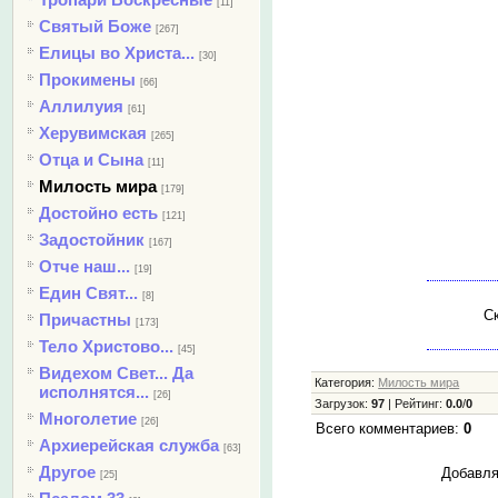
[11]
Святый Боже
[267]
Елицы во Христа...
[30]
Прокимены
[66]
Аллилуия
[61]
Херувимская
[265]
Отца и Сына
[11]
Милость мира
[179]
Достойно есть
[121]
Задостойник
[167]
Отче наш...
[19]
Един Свят...
[8]
Ск
Причастны
[173]
Тело Христово...
[45]
Видехом Свет... Да
Категория
:
Милость мира
исполнятся...
[26]
Загрузок
:
97
|
Рейтинг
:
0.0
/
0
Многолетие
[26]
Всего комментариев
:
0
Архиерейская служба
[63]
Другое
Добавля
[25]