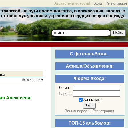
Здравствуйте, гость! |
Вход
|
Регистрация
трапезой, на пути паломничества, в воскресных школах, в
отгоняя дух уныния и укрепляя в сердцах веру и надежду.
Найти
C фотоальбома...
Афиша/Объявления:
ева
Форма входа:
06.08.2018, 22:25
Логин:
Пароль:
ия Алексеева:
запомнить
Забыл пароль
|
Регистрация
ТОП-15 альбомов: