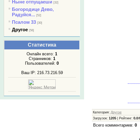
Ныне отпущаеши
[32]
Богородице Дево,
Радуйся...
[52]
Псалом 33
[30]
Другое
[56]
Статистика
Онлайн всего:
1
Странников:
1
Пользователей:
0
Ваш IP: 216.73.216.59
Категория
:
Другое
Загрузок
:
1205
|
Рейтинг
:
0.0
/
Всего комментариев
:
0