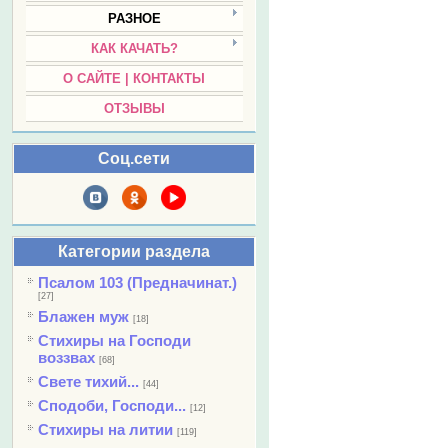
РАЗНОЕ
КАК КАЧАТЬ?
О САЙТЕ | КОНТАКТЫ
ОТЗЫВЫ
Соц.сети
Категории раздела
Псалом 103 (Предначинат.)
[27]
Блажен муж
[18]
Стихиры на Господи
воззвах
[68]
Свете тихий...
[44]
Сподоби, Господи...
[12]
Стихиры на литии
[119]