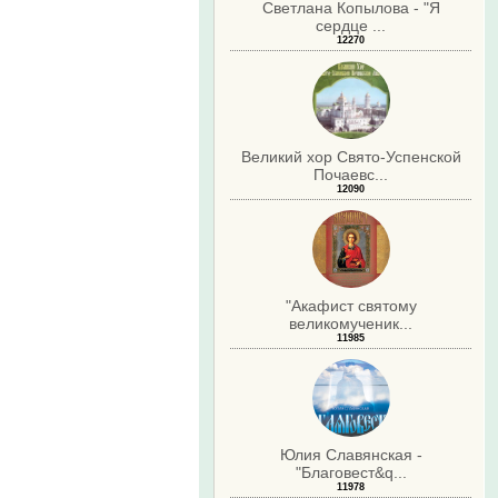
Светлана Копылова - "Я
сердце ...
12270
Великий хор Свято-Успенской
Почаевс...
12090
"Акафист святому
великомученик...
11985
Юлия Славянская -
"Благовест&q...
11978