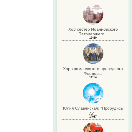
Хор сестер Иоанновского
Патриаршего...
15410
Хор храма святого праведного
Феодор...
14184
Юлия Славянская: "Пробудись
ду...
14037