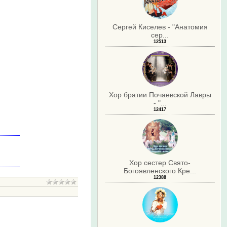
Сергей Киселев - "Анатомия
сер...
12513
Хор братии Почаевской Лавры
- "...
12417
Хор сестер Свято-
Богоявленского Кре...
12388
.