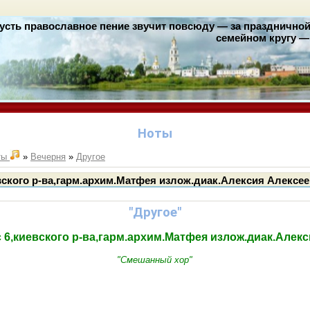
усть православное пение звучит повсюду — за праздничной 
семейном кругу — 
Ноты
ты
»
Вечерня
»
Другое
вского р-ва,гарм.архим.Матфея излож.диак.Алексия Алексе
"Другое"
с 6,киевского р-ва,гарм.архим.Матфея излож.диак.Алекс
"Смешанный хор"