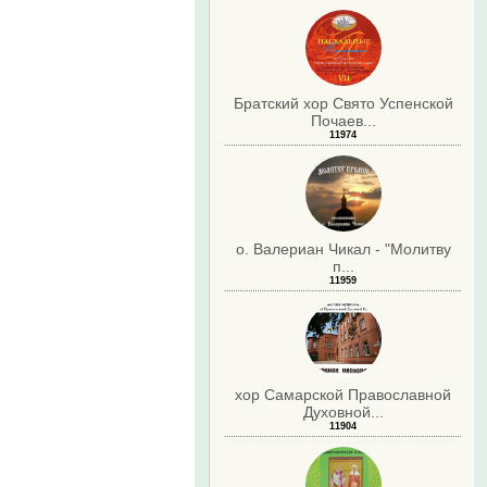
Братский хор Свято Успенской
Почаев...
11974
о. Валериан Чикал - "Молитву
п...
11959
хор Самарской Православной
Духовной...
11904