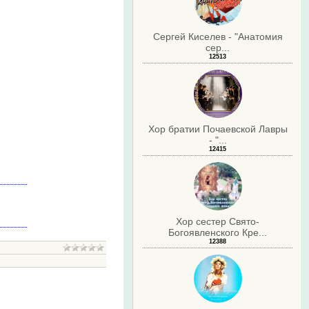
Сергей Киселев - "Анатомия
сер...
12513
Хор братии Почаевской Лавры
- "...
12415
Хор сестер Свято-
Богоявленского Кре...
12388
.