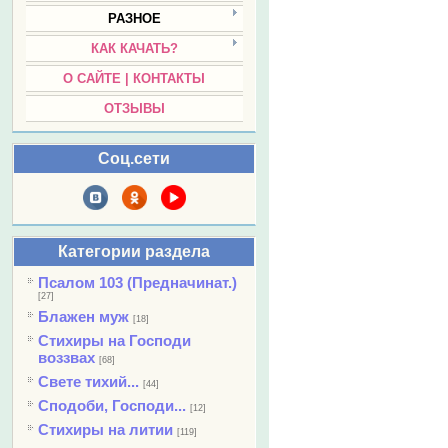
РАЗНОЕ
КАК КАЧАТЬ?
О САЙТЕ | КОНТАКТЫ
ОТЗЫВЫ
Соц.сети
Категории раздела
Псалом 103 (Предначинат.)
[27]
Блажен муж
[18]
Стихиры на Господи
воззвах
[68]
Свете тихий...
[44]
Сподоби, Господи...
[12]
Стихиры на литии
[119]