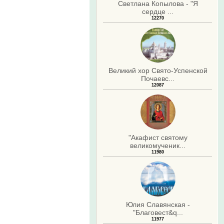
Светлана Копылова - "Я
сердце ...
12270
Великий хор Свято-Успенской
Почаевс...
12087
"Акафист святому
великомученик...
11980
Юлия Славянская -
"Благовест&q...
11977