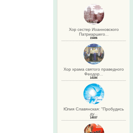
Хор сестер Иоанновского
Патриаршего...
15406
Хор храма святого праведного
Феодор...
14184
Юлия Славянская: "Пробудись
ду...
14037