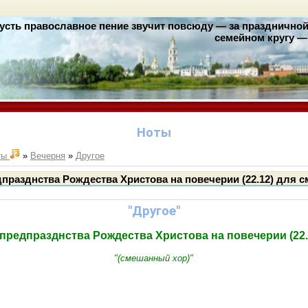
усть православное пение звучит повсюду — за праздничной 
семейном кругу — 
Ноты
ты
»
Вечерня
»
Другое
разднства Рождества Христова на повечерии (22.12) для см
"Другое"
редпразднства Рождества Христова на повечерии (22.1
"(смешанный хор)"