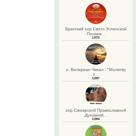
Братский хор Свято Успенской
Почаев...
11972
о. Валериан Чикал - "Молитву
п...
11957
хор Самарской Православной
Духовной...
11904