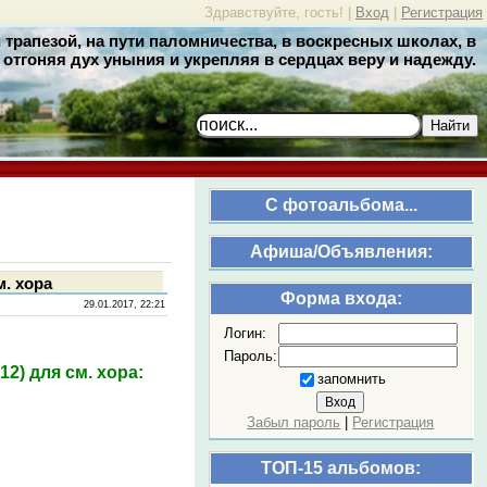
Здравствуйте, гость! |
Вход
|
Регистрация
трапезой, на пути паломничества, в воскресных школах, в
отгоняя дух уныния и укрепляя в сердцах веру и надежду.
Найти
C фотоальбома...
Афиша/Объявления:
. хора
Форма входа:
29.01.2017, 22:21
Логин:
Пароль:
2) для см. хора:
запомнить
Забыл пароль
|
Регистрация
ТОП-15 альбомов: