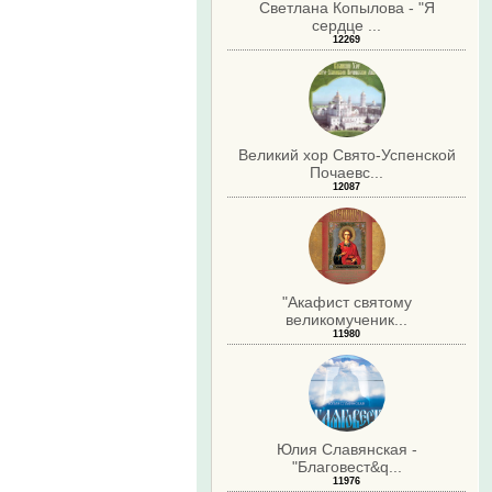
Светлана Копылова - "Я
сердце ...
12269
Великий хор Свято-Успенской
Почаевс...
12087
"Акафист святому
великомученик...
11980
Юлия Славянская -
"Благовест&q...
11976