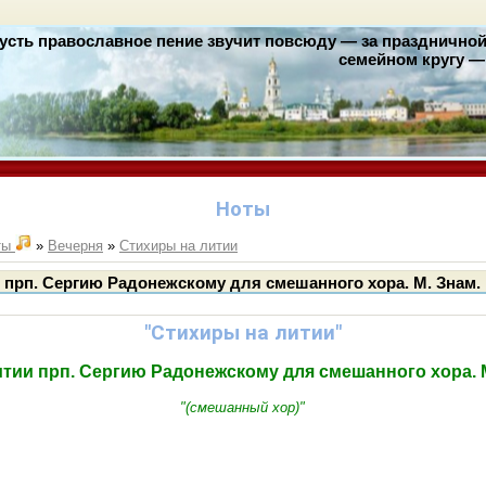
усть православное пение звучит повсюду — за праздничной 
семейном кругу — 
Ноты
ты
»
Вечерня
»
Стихиры на литии
и прп. Сергию Радонежскому для смешанного хора. М. Знам.
"Стихиры на литии"
литии прп. Сергию Радонежскому для смешанного хора. М
"(смешанный хор)"