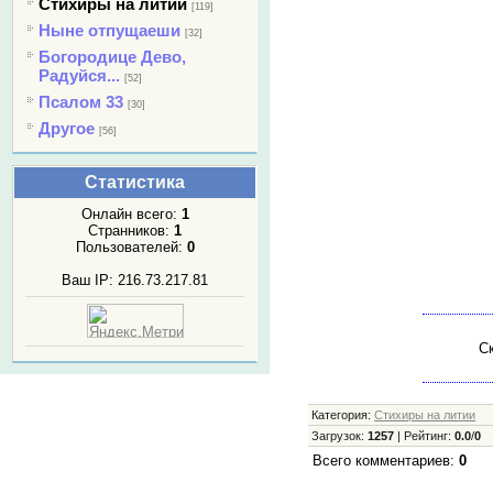
Стихиры на литии
[119]
Ныне отпущаеши
[32]
Богородице Дево,
Радуйся...
[52]
Псалом 33
[30]
Другое
[56]
Статистика
Онлайн всего:
1
Странников:
1
Пользователей:
0
Ваш IP: 216.73.217.81
Ск
Категория
:
Стихиры на литии
Загрузок
:
1257
|
Рейтинг
:
0.0
/
0
Всего комментариев
:
0