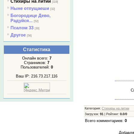
Стихиры на литии
[119]
Ныне отпущаеши
[32]
Богородице Дево,
Радуйся...
[52]
Псалом 33
[30]
Другое
[56]
Статистика
Онлайн всего:
7
Странников:
7
Пользователей:
0
Ваш IP: 216.73.217.116
С
Категория
:
Стихиры на литии
Загрузок
:
91
|
Рейтинг
:
0.0
/
0
Всего комментариев
:
0
Добавля