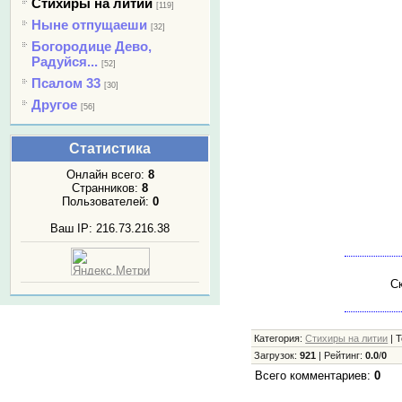
Стихиры на литии
[119]
Ныне отпущаеши
[32]
Богородице Дево,
Радуйся...
[52]
Псалом 33
[30]
Другое
[56]
Статистика
Онлайн всего:
8
Странников:
8
Пользователей:
0
Ваш IP: 216.73.216.38
Ск
Категория
:
Стихиры на литии
|
Т
Загрузок
:
921
|
Рейтинг
:
0.0
/
0
Всего комментариев
:
0