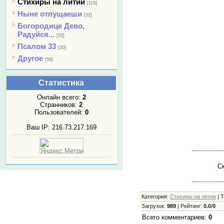
Стихиры на литии
[119]
Ныне отпущаеши
[32]
Богородице Дево,
Радуйся...
[52]
Псалом 33
[30]
Другое
[56]
Статистика
Онлайн всего:
2
Странников:
2
Пользователей:
0
Ваш IP: 216.73.217.169
Ск
Категория
:
Стихиры на литии
|
Т
Загрузок
:
989
|
Рейтинг
:
0.0
/
0
Всего комментариев
:
0