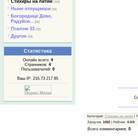
Стихиры на литии
[119]
Ныне отпущаеши
[32]
Богородице Дево,
Радуйся...
[52]
Псалом 33
[30]
Другое
[56]
Статистика
Онлайн всего:
4
Странников:
4
Пользователей:
0
Ваш IP: 216.73.217.85
Ск
Категория
:
Стихиры на литии
|
Т
Загрузок
:
1092
|
Рейтинг
:
0.0
/
0
Всего комментариев
:
0