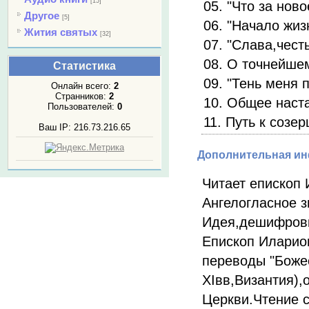
[15]
05. "Что за нов
Другое
[5]
06. "Начало жиз
Жития святых
[32]
07. "Слава,честь
08. О точнейше
Статистика
09. "Тень меня п
Онлайн всего:
2
Странников:
2
10. Общее наст
Пользователей:
0
11. Путь к созе
Ваш IP: 216.73.216.65
Дополнительная и
Читает епископ
Ангелогласное 
Идея,дешифровк
Епископ Иларио
переводы "Боже
XIвв,Византия),
Церкви.Чтение 