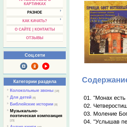
КАРТИНКАХ
РАЗНОЕ
КАК КАЧАТЬ?
О САЙТЕ | КОНТАКТЫ
ОТЗЫВЫ
Соц.сети
Содержани
Категории раздела
Колокольные звоны
[18]
01. "Монах есть 
Для детей
[6]
Библейские истории
02. Четверостиш
[8]
Музыкально-
03. Моление Бог
поэтическая композиция
04. "Услышав пе
[15]
Аудио книги