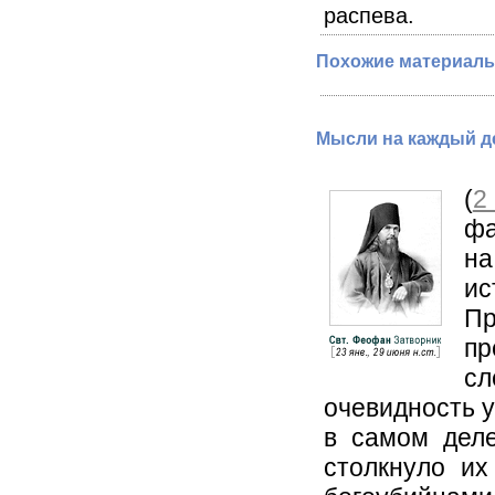
распева.
Похожие материалы
Мысли на каждый де
(
2
фа
на
ис
Пр
пр
сл
очевидность у
в самом деле
столкнуло их