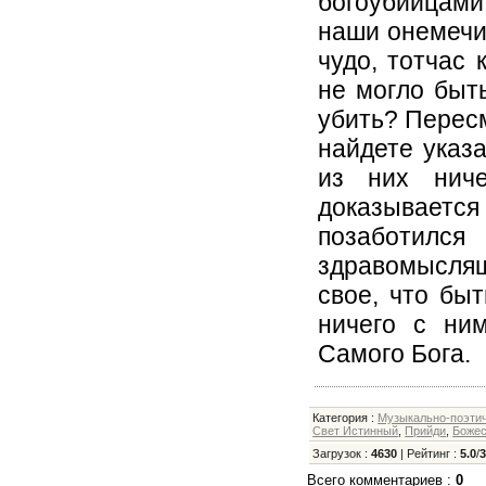
богоубийцами.
наши онемечив
чудо, тотчас 
не могло быть
убить? Пересм
найдете указа
из них ниче
доказывает
позаботил
здравомыслящи
свое, что бы
ничего с ни
Самого Бога.
Категория
:
Музыкально-поэти
Свет Истинный
,
Прийди
,
Божес
Загрузок
:
4630
|
Рейтинг
:
5.0
/
Всего комментариев
:
0