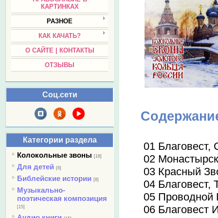
КАРТИНКАХ
РАЗНОЕ
КАК КАЧАТЬ?
О САЙТЕ | КОНТАКТЫ
ОТЗЫВЫ
Соц.сети
Содержани
Категории раздела
01 Благовест,
Колокольные звоны
02 Монастырск
[18]
Для детей
[6]
03 Красный Зв
Библейские истории
[8]
04 Благовест,
Музыкально-
05 Проводной
поэтическая композиция
06 Благовест 
[15]
Аудио книги