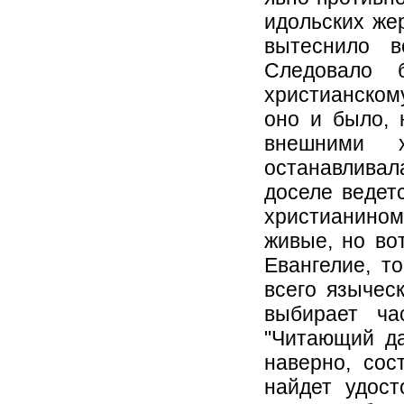
идольских жер
вытеснило в
Следовало 
христианскому
оно и было, 
внешними 
останавливал
доселе ведет
христианином
живые, но во
Евангелие, т
всего языческ
выбирает ча
"Читающий да
наверно, сос
найдет удост