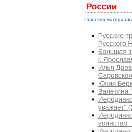
России
Похожие материалы
Русские т
Русского Н
Большая з
г. Ярослав
Илья Дроз
Саровског
Юлия Бере
Валетина Т
Иеродиако
уважает" (2
Иеродиако
воинство" (
Иеродиако