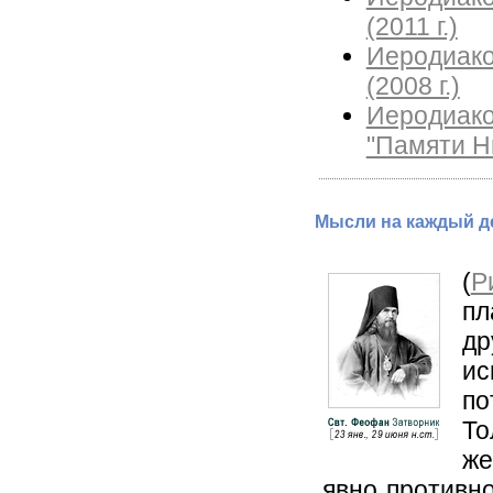
(2011 г.)
Иеродиако
(2008 г.)
Иеродиако
"Памяти Ни
Мысли на каждый де
(
Р
пл
др
ис
по
То
же
явно противно