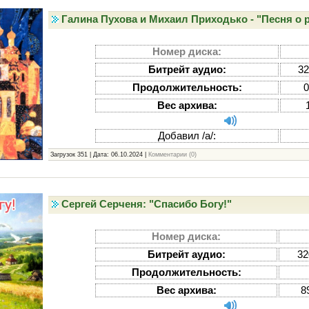
Галина Пухова и Михаил Приходько - "Песня о р
Номер диска:
Битрейт аудио:
32
Продолжительность:
0
Вес архива:
Добавил /а/:
Загрузок 351 | Дата:
06.10.2024
|
Комментарии (0)
Сергей Серченя: "Спасибо Богу!"
Номер диска:
Битрейт аудио:
32
Продолжительность:
Вес архива:
8