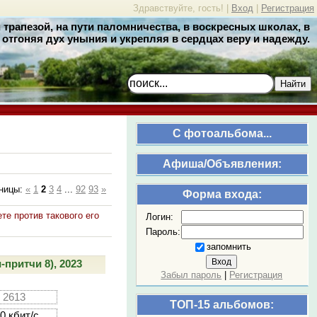
Здравствуйте, гость! |
Вход
|
Регистрация
трапезой, на пути паломничества, в воскресных школах, в
отгоняя дух уныния и укрепляя в сердцах веру и надежду.
Найти
C фотоальбома...
Афиша/Объявления:
ницы
:
«
1
2
3
4
...
92
93
»
Форма входа:
е против такового его
Логин:
Пароль:
запомнить
притчи 8), 2023
Забыл пароль
|
Регистрация
2613
ТОП-15 альбомов:
0 кбит/с