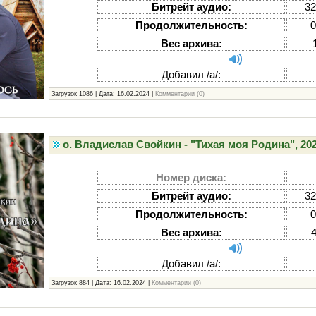
Битрейт аудио:
32
Продолжительность:
0
Вес архива:
Добавил /а/:
Загрузок 1086 | Дата:
16.02.2024
|
Комментарии (0)
о. Владислав Свойкин - "Тихая моя Родина", 20
Номер диска:
Битрейт аудио:
32
Продолжительность:
0
Вес архива:
Добавил /а/:
Загрузок 884 | Дата:
16.02.2024
|
Комментарии (0)