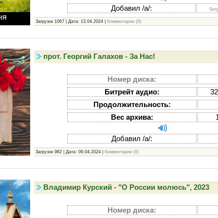
Добавил /а/:
Ser
Загрузок 1067 | Дата:
13.04.2024
|
Комментарии (0)
прот. Георгий Галахов - За Нас!
Номер диска:
Битрейт аудио:
32
Продолжительность:
Вес архива:
Добавил /а/:
Загрузок 982 | Дата:
09.04.2024
|
Комментарии (0)
Владимир Курский - "О России молюсь", 2023
Номер диска: