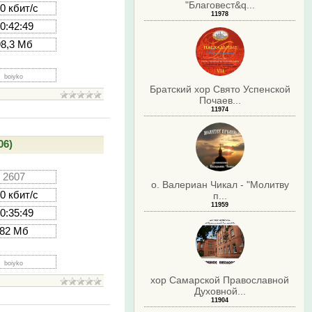
"Благовест&q...
0 кбит/с
11978
0:42:49
98,3 Мб
boiyko
Братский хор Свято Успенской
Почаев...
11974
06)
2607
о. Валериан Чикал - "Молитву
0 кбит/с
п...
11959
0:35:49
82 Мб
boiyko
хор Самарской Православной
Духовной...
11904