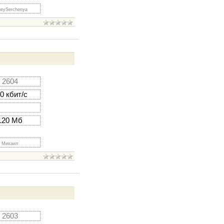
geySerchenya
2604
0 кбит/с
120 Мб
Михаил
2603