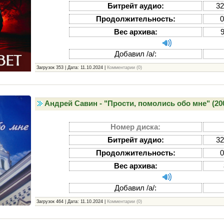
Битрейт аудио:
32
Продолжительность:
0
Вес архива:
Добавил /а/:
Загрузок 353 | Дата:
11.10.2024
|
Комментарии (0)
Андрей Савин - "Прости, помолись обо мне" (20
Номер диска:
Битрейт аудио:
32
Продолжительность:
0
Вес архива:
Добавил /а/:
Загрузок 464 | Дата:
11.10.2024
|
Комментарии (0)