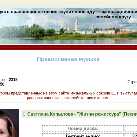
усть православное пение звучит повсюду — за праздничной 
семейном кругу — 
Православная музыка
логе
:
2318
Стра
-50
тором представленных на этом сайте музыкальных сокровищ, и выступает
распространения - пожалуйста, пишите нам.
Светлана Копылова - "Жизни режиссура" (Песни-
Номер диска:
Битрейт аудио:
32