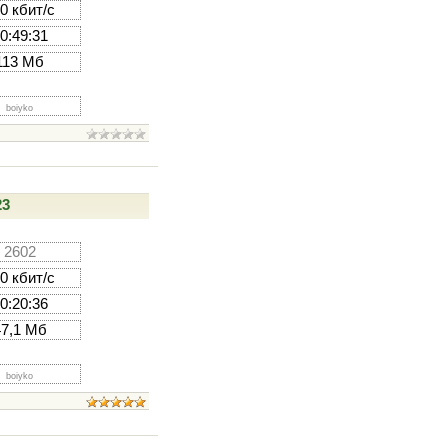
0 кбит/с
0:49:31
113 Мб
boiyko
23
2602
0 кбит/с
0:20:36
47,1 Мб
boiyko