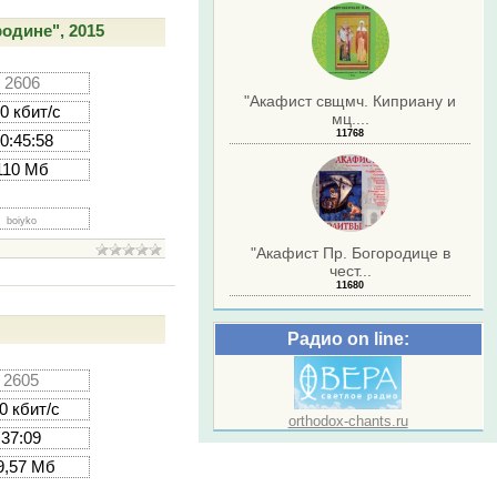
одине", 2015
2606
"Акафист свщмч. Киприану и
0 кбит/с
мц....
11768
0:45:58
110 Мб
boiyko
"Акафист Пр. Богородице в
чест...
11680
Радио on line:
2605
0 кбит/с
orthodox-chants.ru
37:09
9,57 Мб