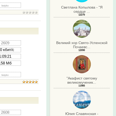
boiyko
Светлана Копылова - "Я
сердце ...
12270
Великий хор Свято-Успенской
2609
Почаевс...
0 кбит/с
12090
1:09:21
158 Мб
boiyko
"Акафист святому
великомученик...
11985
2608
Юлия Славянская -