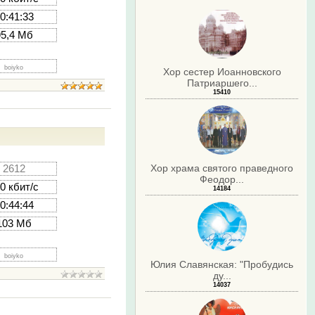
0:41:33
95,4 Мб
boiyko
Хор сестер Иоанновского
Патриаршего...
15410
Хор храма святого праведного
2612
Феодор...
0 кбит/с
14184
0:44:44
103 Мб
boiyko
Юлия Славянская: "Пробудись
ду...
14037