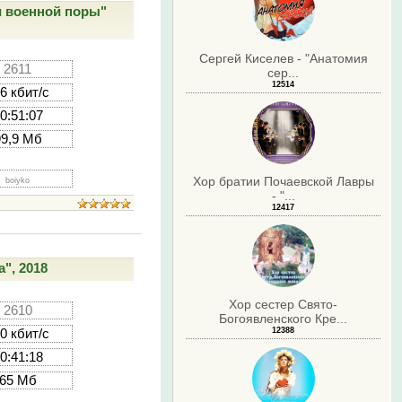
и военной поры"
Сергей Киселев - "Анатомия
2611
сер...
12514
6 кбит/с
0:51:07
99,9 Мб
Хор братии Почаевской Лавры
boiyko
- "...
12417
", 2018
Хор сестер Свято-
2610
Богоявленского Кре...
12388
0 кбит/с
0:41:18
65 Мб