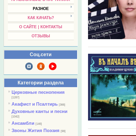
РАЗНОЕ
КАК КАЧАТЬ?
О САЙТЕ | КОНТАКТЫ
ОТЗЫВЫ
Соц.сети
Категории раздела
Церковные песнопения
[1287]
Акафист и Псалтирь
[366]
Духовные канты и песни
[1042]
Ансамбли
[146]
Звоны Жития Поэзия
[99]