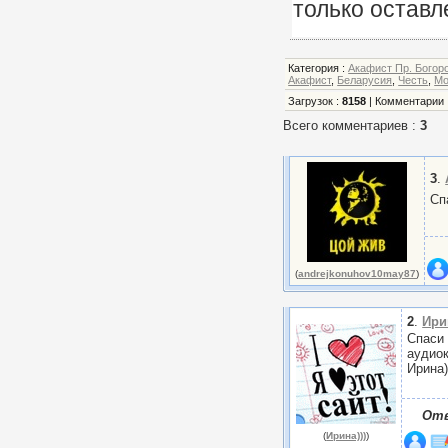
только оставл
Категория
:
Акафист Пр. Богор
Акафист
,
Беларусия
,
Честь
,
Мо
Загрузок
:
8158
|
Комментарии
Всего комментариев
:
3
3
.
Сп
(
andrejkonuhov10may87
)
2
.
Ири
Спаси 
аудиок
Ирина)
От
(
Ирина)))
)