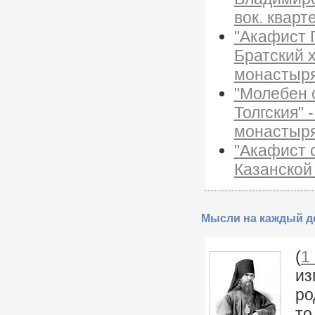
вок. кварт
"Акафист 
Братский 
монастыр
"Молебен 
Толгския" 
монастыр
"Акафист 
Казанской
Мысли на каждый де
(
1
из
ро
то