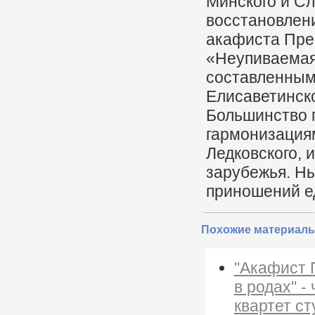
Минского и Сл
восстановлен
акафиста Прес
«Неупиваемая
составленным 
Елисаветинско
Большинство 
гармонизация
Ледковского, 
зарубежья. Н
приношений е
Похожие материалы
"Акафист 
в родах" -
квартет с