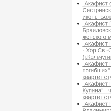
"Акафист 
Сестринск
иконы Бож
"Акафист 
Браиловск
женского 
"Акафист 
- Хор Св.
(г.Кольчуги
"Акафист 
погибших" 
квартет с
"Акафист 
Купина" - 
квартет с
"Акафист 
Владимирск