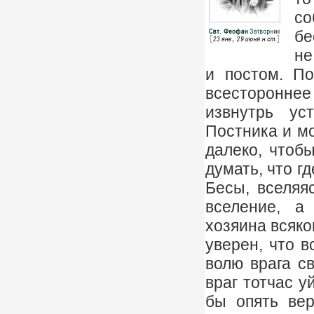
со
бе
не
и постом. По
всестороннее
извнутрь ус
Постника и мо
далеко, чтоб
думать, что г
Бесы, вселяя
вселение, а
хозяина всяком
уверен, что в
волю врага св
враг тотчас у
бы опять вер