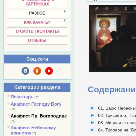
КАРТИНКАХ
РАЗНОЕ
КАК КАЧАТЬ?
О САЙТЕ | КОНТАКТЫ
ОТЗЫВЫ
Соц.сети
Категории раздела
Содержани
Псалтырь
[22]
Акафист Господу Богу
01. Царю Небесны
[30]
02. Трисвятое, Пс
Акафист Пр. Богородице
[75]
03. Мирная ектени
Акафист Небесному
04. Тропари на "Бо
воинству
[7]