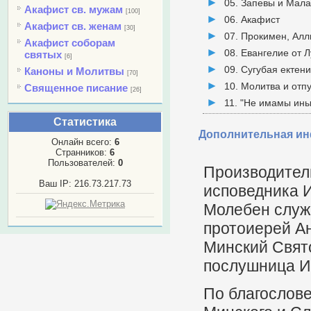
05. Запевы и Мала
Акафист св. мужам
[100]
06. Акафист
Акафист св. женам
[30]
07. Прокимен, Алли
Акафист соборам
08. Евангелие от Л
святых
[6]
09. Сугубая ектен
Каноны и Молитвы
[70]
10. Молитва и отп
Священное писание
[26]
11. "Не имамы ины
Статистика
Дополнительная и
Онлайн всего:
6
Странников:
6
Пользователей:
0
Производитель
Ваш IP: 216.73.217.73
исповедника 
Молебен служ
протоиерей А
Минский Свято
послушница И
По благослов