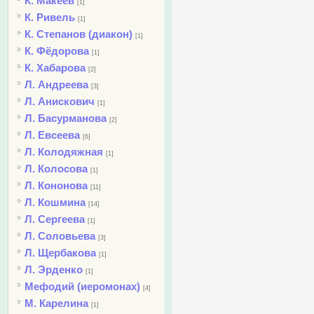
К. Макеев
[1]
К. Ривель
[1]
К. Степанов (диакон)
[1]
К. Фёдорова
[1]
К. Хабарова
[2]
Л. Андреева
[3]
Л. Анискович
[1]
Л. Басурманова
[2]
Л. Евсеева
[6]
Л. Колодяжная
[1]
Л. Колосова
[1]
Л. Кононова
[11]
Л. Кошмина
[14]
Л. Сергеева
[1]
Л. Соловьева
[3]
Л. Щербакова
[1]
Л. Эрденко
[1]
Мефодий (иеромонах)
[4]
М. Карелина
[1]