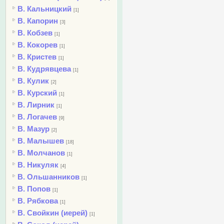
В. Кальницкий
[1]
В. Капорин
[3]
В. Кобзев
[1]
В. Кокорев
[1]
В. Кристев
[1]
В. Кудрявцева
[1]
В. Кулик
[2]
В. Курский
[1]
В. Лирник
[1]
В. Логачев
[9]
В. Мазур
[2]
В. Малышев
[18]
В. Молчанов
[1]
В. Никуляк
[4]
В. Ольшанников
[1]
В. Попов
[1]
В. Рябкова
[1]
В. Свойкин (иерей)
[1]