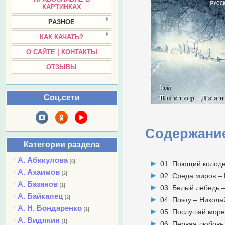
КАРТИНКАХ
РАЗНОЕ
КАК КАЧАТЬ?
О САЙТЕ | КОНТАКТЫ
ОТЗЫВЫ
Соц.сети
Содержани
Категории раздела
А. Абикулова
[8]
01. Поющий колоде
А. Ахаимов
[2]
02. Среда миров –
А. Базанов
[1]
03. Белый лебедь 
А. Байкалец
[2]
04. Поэту – Никола
А. Н. Бондаренко
[1]
05. Послушай море
А. Видякин
[1]
06. Первая любовь