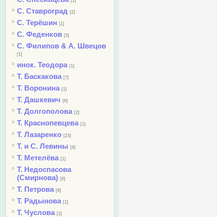
[1]
С. Ставроград
[2]
С. Терёшин
[1]
С. Феденков
[3]
С. Филипов & А. Швецов
[1]
инок. Теодора
[1]
Т. Баскакова
[7]
Т. Воронина
[1]
Т. Дашкевич
[6]
Т. Долгополова
[2]
Т. Краснопевцева
[1]
Т. Лазаренко
[23]
Т. и С. Левины
[4]
Т. Метелёва
[1]
Т. Недоспасова
(Смирнова)
[6]
Т. Петрова
[8]
Т. Радынова
[1]
Т. Чуслова
[2]