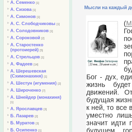
А. Семенко
[1]
Мысли на каждый де
А. Сизова
[1]
А. Симонов
[1]
(
М
А. С. Слободчиковы
[1]
Го
А. Солодовников
[1]
по
А. Сороковой
[2]
А. Старостенко
зе
(протоиерей)
[5]
по
А. Стрельцов
[1]
пр
А. Фадеев
[14]
бу
А. Шерешевская
Бог - дух, ед
(Схимонахиня)
[1]
А. Шестун (игумения)
жизнь буде
[2]
А. Широченко
движений. О
[7]
А. Шнейдер (монахиня)
будущая жизнь
[1]
к ней, то все
А. Ярославцев
[3]
уместно лишь
Б. Лазарев
[2]
значит идти 
Б. Муратов
[3]
будущем го
Б. Осипенко
[1]