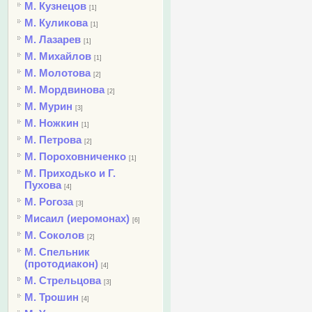
М. Кузнецов
[1]
М. Куликова
[1]
М. Лазарев
[1]
М. Михайлов
[1]
М. Молотова
[2]
М. Мордвинова
[2]
М. Мурин
[3]
М. Ножкин
[1]
М. Петрова
[2]
М. Пороховниченко
[1]
М. Приходько и Г.
Пухова
[4]
М. Рогоза
[3]
Мисаил (иеромонах)
[6]
М. Соколов
[2]
М. Спельник
(протодиакон)
[4]
М. Стрельцова
[3]
М. Трошин
[4]