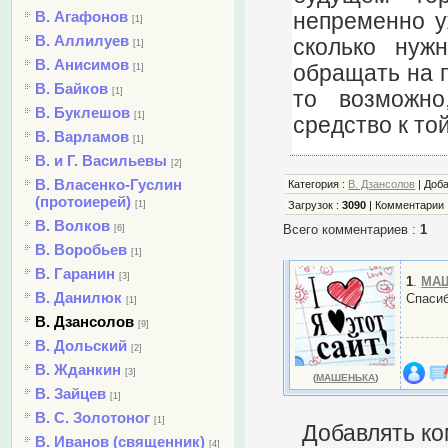
В. Агафонов
непременно у
[1]
В. Аллилуев
сколько нуж
[1]
В. Анисимов
обращать на п
[1]
В. Байков
[1]
то возможно
В. Буклешов
[1]
средство к той
В. Варламов
[1]
В. и Г. Васильевы
[2]
В. Власенко-Гуслин
Категория
:
В. Дзансолов
|
Доб
(протоиерей)
[1]
Загрузок
:
3090
|
Комментарии
В. Волков
Всего комментариев
:
1
[6]
В. Воробьев
[1]
В. Гаранин
[3]
1
.
МА
В. Данилюк
Спасиб
[1]
В. Дзансолов
[9]
В. Дольский
[2]
В. Жданкин
[3]
(
МАШЕНЬКА
)
В. Зайцев
[1]
В. С. Золотоног
[1]
Добавлять ко
В. Иванов (священник)
[4]