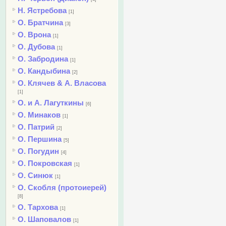
Н. Ястребова
[1]
О. Братчина
[3]
О. Врона
[1]
О. Дубова
[1]
О. Забродина
[1]
О. Кандыбина
[2]
О. Клячев & А. Власова
[1]
О. и А. Лагуткины
[6]
О. Минаков
[1]
О. Патрий
[2]
О. Першина
[5]
О. Погудин
[4]
О. Покровская
[1]
О. Синюк
[1]
О. Скобля (протоиерей)
[8]
О. Тархова
[1]
О. Шаповалов
[1]