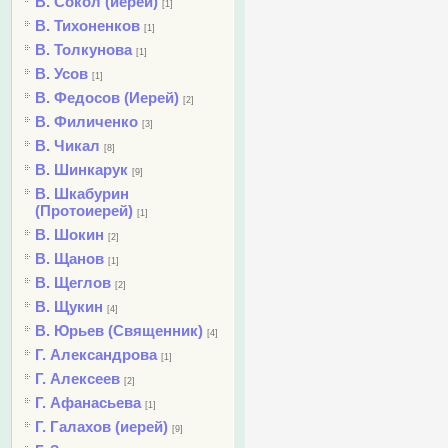
В. Сокол (иерей)
[1]
В. Тихоненков
[1]
В. Толкунова
[1]
В. Усов
[1]
В. Федосов (Иерей)
[2]
В. Филиченко
[3]
В. Чикал
[8]
В. Шинкарук
[9]
В. Шкабурин
(Протоиерей)
[1]
В. Шокин
[2]
В. Щанов
[1]
В. Щеглов
[2]
В. Щукин
[4]
В. Юрьев (Священник)
[4]
Г. Александрова
[1]
Г. Алексеев
[2]
Г. Афанасьева
[1]
Г. Галахов (иерей)
[9]