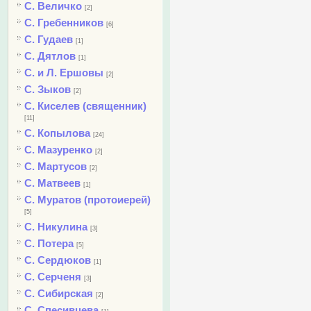
С. Величко
[2]
С. Гребенников
[6]
С. Гудаев
[1]
С. Дятлов
[1]
С. и Л. Ершовы
[2]
С. Зыков
[2]
С. Киселев (священник)
[11]
С. Копылова
[24]
С. Мазуренко
[2]
С. Мартусов
[2]
С. Матвеев
[1]
С. Муратов (протоиерей)
[5]
С. Никулина
[3]
С. Потера
[5]
С. Сердюков
[1]
С. Серченя
[3]
С. Сибирская
[2]
С. Спесивцева