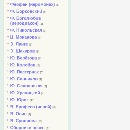
Феофан (иеромонах)
[1]
Ф. Борковский
[6]
Ф. Боголюбов
(иеродиакон)
[1]
Ф. Никольская
[3]
Ц. Моканова
[7]
Э. Ланге
[1]
Э. Шакуров
[1]
Ю. Берёзова
[7]
Ю. Колобов
[2]
Ю. Пастернак
[5]
Ю. Санников
[1]
Ю. Славянская
[7]
Ю. Храпицкий
[4]
Ю. Юрик
[12]
Я. Ерофеев (иерей)
[8]
Я. Осин
[1]
Я. Суворова
[10]
Сборники песен
[47]