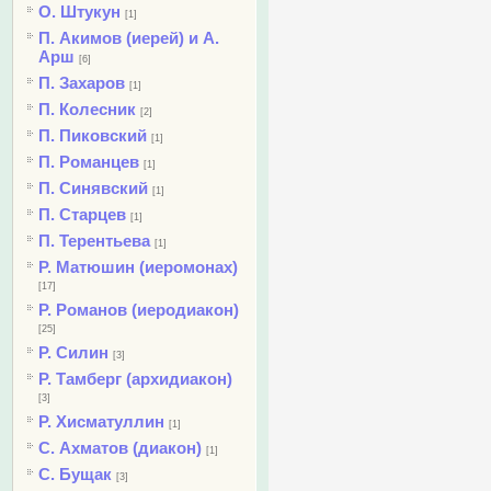
О. Штукун
[1]
П. Акимов (иерей) и А.
Арш
[6]
П. Захаров
[1]
П. Колесник
[2]
П. Пиковский
[1]
П. Романцев
[1]
П. Синявский
[1]
П. Старцев
[1]
П. Терентьева
[1]
Р. Матюшин (иеромонах)
[17]
Р. Романов (иеродиакон)
[25]
Р. Силин
[3]
Р. Тамберг (архидиакон)
[3]
Р. Хисматуллин
[1]
С. Ахматов (диакон)
[1]
С. Бущак
[3]