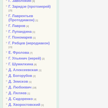
Г. Заволокин
[6]
Г. Заридзе (протоиерей)
[25]
Г. Лаврентьев
(Протодиакон)
[1]
Г. Лавров
[4]
Г. Лупандина
[1]
Г. Пономарев
[1]
Г. Рябцев (иеродиакон)
[15]
Е. Фролова
[7]
Г. Ульянич (иерей)
[2]
Г. Шумилкина
[8]
Д. Алексеевская
[1]
Д. Богорубов
[2]
Д. Земсков
[1]
Д. Любоевич
[18]
Д. Ляляев
[1]
Д. Сидоренко
[4]
Д. Хворостовский
[1]