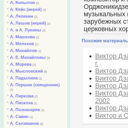
А. Копылов
[2]
Орджоникидзе 
А. Кяйс (иерей)
[2]
музыкальных к
А. Лепехин
[2]
зарубежных ст
А. Лешов (иерей)
[2]
церковных хо
А. и А. Лукины
[2]
А. Машкова
[1]
Похожие материалы
А. Мелехов
[1]
А. Михайлов
[1]
Виктор Дз
А. Е. Михайловы
[5]
г.
А. Морева
[2]
Виктор Дз
А. Мысловский
[8]
Виктор Дза
А. Падылина
[1]
Виктор Дза
А. Першин (священник)
[1]
Виктор Дза
А. Пиркова
[2]
2002
А. Пискоха
[1]
Виктор Дза
А. Познахарев
[1]
Виктор и С
А. Савин
[1]
А. Селиванов
[6]