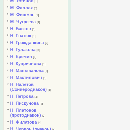
М. Устинов
[1]
М. Фаллах
[4]
М. Фишман
[1]
М. Чугреева
[1]
Н. Басков
[1]
Н. Гнатюк
[1]
Н. Гражданкина
[9]
Н. Гулакова
[3]
Н. Ерёмин
[9]
Н. Куприянова
[1]
Н. Малыванова
[1]
Н. Мастилович
[1]
Н. Налетов
(Схииеродиакон)
[1]
Н. Петрова
[4]
Н. Пискунова
[2]
Н. Платонов
(протодиакон)
[2]
Н. Филатова
[4]
Н. Червон (диакон)
[4]