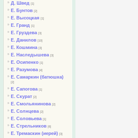
Д. Швед
[1]
Е. Бунтов
[2]
Е. Высоцкая
[1]
Е. Гранд
[1]
Е. Груздева
[3]
Е. Данилов
[10]
Е. Кошмина
[3]
Е. Наследышева
[3]
Е. Осипенко
[1]
Е. Разумова
[4]
Е. Самаркин (батюшка)
[2]
Е. Сапогова
[1]
Е. Скурат
[2]
Е. Смольянинова
[2]
Е. Солнцева
[2]
Е. Соловьева
[1]
Е. Стрельников
[6]
Е. Тремаскин (иерей)
[3]