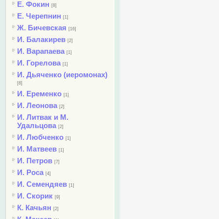
Е. Фокин
[8]
Е. Черепнин
[1]
Ж. Бичевская
[16]
И. Балакирев
[2]
И. Варапаева
[1]
И. Горелова
[1]
И. Дьяченко (иеромонах)
[8]
И. Еременко
[1]
И. Леонова
[2]
И. Литвак и М.
Удальцова
[2]
И. Любченко
[1]
И. Матвеев
[1]
И. Петров
[7]
И. Роса
[4]
И. Семендяев
[1]
И. Скорик
[9]
К. Качьян
[2]