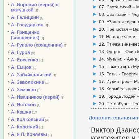
А. Воронин (иерей) с
07. Свете тихий –
матушкой
[3]
08. Свет зари – Фе
А. Галицкий
[6]
09. «Запели тесан
А. Государкин
[1]
10. Пречистая – Ве
А. Грищенко
11. На поле чести 
(священник)
[1]
12. Птичка зинзив
А. Гупало (священник)
[2]
13. Острог – Осип
А. Гуров
[6]
14. Музыка - Анна
А. Евсеенко
[1]
15. Памяти кота М
А. Емцов
[3]
16. Розы - Георгий
А. Забайкальский
[1]
17. Иудин грех – 
А. Заволокина
[1]
18. Колыбель ново
А. Земсков
[1]
19. Города людей 
А. Иванников (иерей)
[3]
20. Петербург – Ге
А. Истоков
[1]
А. Кашка
[14]
Дополнительная и
А. Колковский
[4]
А. Короткий
[1]
Виктор Дзанс
А. и Л. Коняевы
[1]
композитор и 