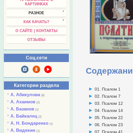
КАРТИНКАХ
РАЗНОЕ
КАК КАЧАТЬ?
О САЙТЕ | КОНТАКТЫ
ОТЗЫВЫ
Соц.сети
Содержани
Категории раздела
01. Псалом 1
А. Абикулова
[8]
02. Псалом 7
А. Ахаимов
[2]
03. Псалом 12
А. Базанов
[1]
04. Псалом 14
А. Байкалец
[2]
05. Псалом 22
А. Н. Бондаренко
[1]
06. Псалом 23
А. Видякин
[1]
07. Псалом 41