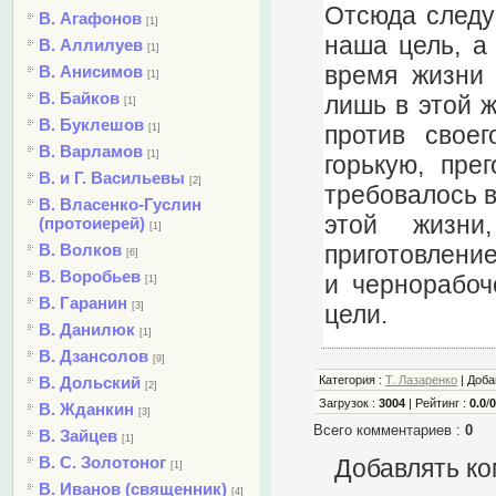
Отсюда следу
В. Агафонов
[1]
наша цель, а 
В. Аллилуев
[1]
время жизни 
В. Анисимов
[1]
В. Байков
лишь в этой ж
[1]
В. Буклешов
против свое
[1]
В. Варламов
[1]
горькую, пре
В. и Г. Васильевы
[2]
требовалось в
В. Власенко-Гуслин
этой жизни
(протоиерей)
[1]
приготовление
В. Волков
[6]
В. Воробьев
и чернорабоч
[1]
В. Гаранин
цели.
[3]
В. Данилюк
[1]
В. Дзансолов
[9]
В. Дольский
Категория
:
Т. Лазаренко
|
Доб
[2]
Загрузок
:
3004
|
Рейтинг
:
0.0
/
В. Жданкин
[3]
Всего комментариев
:
0
В. Зайцев
[1]
В. С. Золотоног
Добавлять ко
[1]
В. Иванов (священник)
[4]