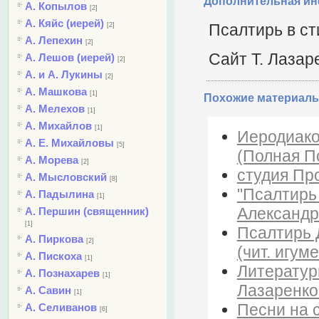
Дополнительная и
А. Копылов
[2]
А. Кяйс (иерей)
Псалтирь в ст
[2]
А. Лепехин
[2]
Сайт Т. Лазар
А. Лешов (иерей)
[2]
А. и А. Лукины
[2]
А. Машкова
[1]
Похожие материалы
А. Мелехов
[1]
А. Михайлов
[1]
Иеродиако
А. Е. Михайловы
[5]
(Полная П
А. Морева
[2]
студия Пр
А. Мысловский
[8]
"Псалтирь
А. Падылина
[1]
Александр
А. Першин (священник)
[1]
Псалтирь 
А. Пиркова
[2]
(чит. игу
А. Пискоха
[1]
Литератур
А. Познахарев
[1]
Лазаренко
А. Савин
[1]
Песни на с
А. Селиванов
[6]