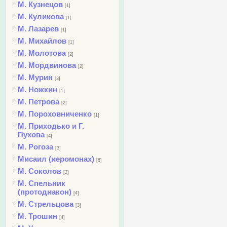
М. Кузнецов
[1]
М. Куликова
[1]
М. Лазарев
[1]
М. Михайлов
[1]
М. Молотова
[2]
М. Мордвинова
[2]
М. Мурин
[3]
М. Ножкин
[1]
М. Петрова
[2]
М. Пороховниченко
[1]
М. Приходько и Г.
Пухова
[4]
М. Рогоза
[3]
Мисаил (иеромонах)
[6]
М. Соколов
[2]
М. Спельник
(протодиакон)
[4]
М. Стрельцова
[3]
М. Трошин
[4]