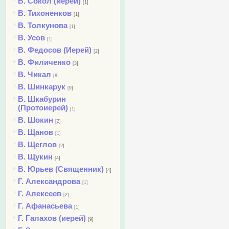
В. Сокол (иерей)
[1]
В. Тихоненков
[1]
В. Толкунова
[1]
В. Усов
[1]
В. Федосов (Иерей)
[2]
В. Филиченко
[3]
В. Чикал
[8]
В. Шинкарук
[9]
В. Шкабурин
(Протоиерей)
[1]
В. Шокин
[2]
В. Щанов
[1]
В. Щеглов
[2]
В. Щукин
[4]
В. Юрьев (Священник)
[4]
Г. Александрова
[1]
Г. Алексеев
[2]
Г. Афанасьева
[1]
Г. Галахов (иерей)
[9]