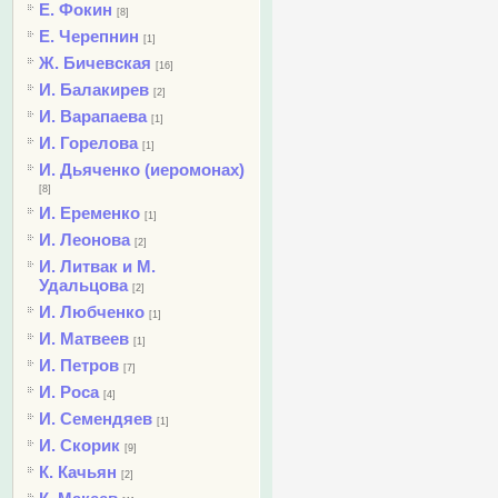
Е. Фокин
[8]
Е. Черепнин
[1]
Ж. Бичевская
[16]
И. Балакирев
[2]
И. Варапаева
[1]
И. Горелова
[1]
И. Дьяченко (иеромонах)
[8]
И. Еременко
[1]
И. Леонова
[2]
И. Литвак и М.
Удальцова
[2]
И. Любченко
[1]
И. Матвеев
[1]
И. Петров
[7]
И. Роса
[4]
И. Семендяев
[1]
И. Скорик
[9]
К. Качьян
[2]