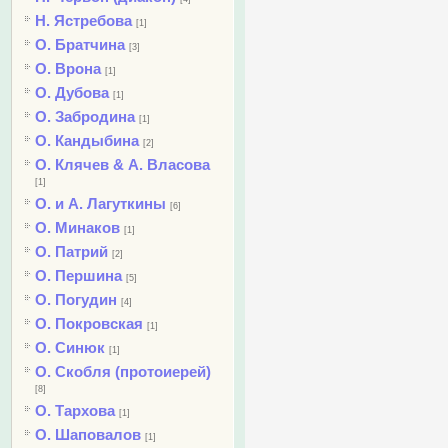
Н. Ястребова
[1]
О. Братчина
[3]
О. Врона
[1]
О. Дубова
[1]
О. Забродина
[1]
О. Кандыбина
[2]
О. Клячев & А. Власова
[1]
О. и А. Лагуткины
[6]
О. Минаков
[1]
О. Патрий
[2]
О. Першина
[5]
О. Погудин
[4]
О. Покровская
[1]
О. Синюк
[1]
О. Скобля (протоиерей)
[8]
О. Тархова
[1]
О. Шаповалов
[1]