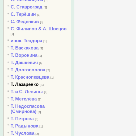
[1]
С. Ставроград
[2]
С. Терёшин
[1]
С. Феденков
[3]
С. Филипов & А. Швецов
[1]
инок. Теодора
[1]
Т. Баскакова
[7]
Т. Воронина
[1]
Т. Дашкевич
[6]
Т. Долгополова
[2]
Т. Краснопевцева
[1]
Т. Лазаренко
[23]
Т. и С. Левины
[4]
Т. Метелёва
[1]
Т. Недоспасова
(Смирнова)
[6]
Т. Петрова
[8]
Т. Радынова
[1]
Т. Чуслова
[2]