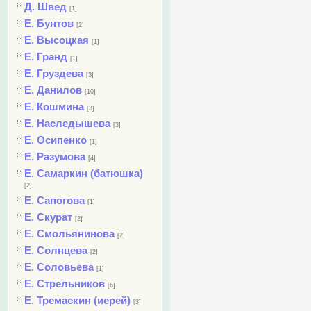
Д. Швед
[1]
Е. Бунтов
[2]
Е. Высоцкая
[1]
Е. Гранд
[1]
Е. Груздева
[3]
Е. Данилов
[10]
Е. Кошмина
[3]
Е. Наследышева
[3]
Е. Осипенко
[1]
Е. Разумова
[4]
Е. Самаркин (батюшка)
[2]
Е. Сапогова
[1]
Е. Скурат
[2]
Е. Смольянинова
[2]
Е. Солнцева
[2]
Е. Соловьева
[1]
Е. Стрельников
[6]
Е. Тремаскин (иерей)
[3]