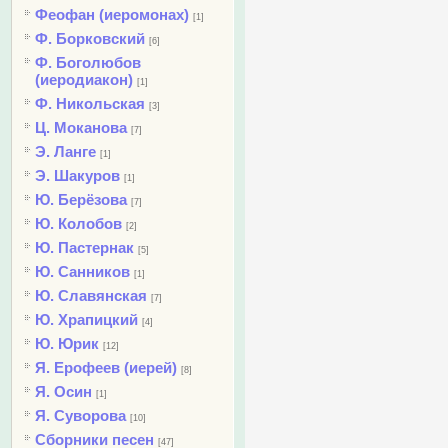
Феофан (иеромонах)
[1]
Ф. Борковский
[6]
Ф. Боголюбов
(иеродиакон)
[1]
Ф. Никольская
[3]
Ц. Моканова
[7]
Э. Ланге
[1]
Э. Шакуров
[1]
Ю. Берёзова
[7]
Ю. Колобов
[2]
Ю. Пастернак
[5]
Ю. Санников
[1]
Ю. Славянская
[7]
Ю. Храпицкий
[4]
Ю. Юрик
[12]
Я. Ерофеев (иерей)
[8]
Я. Осин
[1]
Я. Суворова
[10]
Сборники песен
[47]