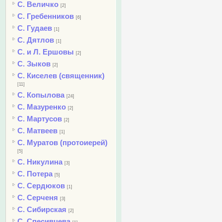
С. Величко
[2]
С. Гребенников
[6]
С. Гудаев
[1]
С. Дятлов
[1]
С. и Л. Ершовы
[2]
С. Зыков
[2]
С. Киселев (священник)
[11]
С. Копылова
[24]
С. Мазуренко
[2]
С. Мартусов
[2]
С. Матвеев
[1]
С. Муратов (протоиерей)
[5]
С. Никулина
[3]
С. Потера
[5]
С. Сердюков
[1]
С. Серченя
[3]
С. Сибирская
[2]
С. Спесивцева