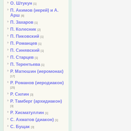
О. Штукун
[1]
П. Акимов (иерей) и А.
Арш
[6]
П. Захаров
[1]
П. Колесник
[2]
П. Пиковский
[1]
П. Романцев
[1]
П. Синявский
[1]
П. Старцев
[1]
П. Терентьева
[1]
Р. Матюшин (иеромонах)
[17]
Р. Романов (иеродиакон)
[25]
Р. Силин
[3]
Р. Тамберг (архидиакон)
[3]
Р. Хисматуллин
[1]
С. Ахматов (диакон)
[1]
С. Бущак
[3]