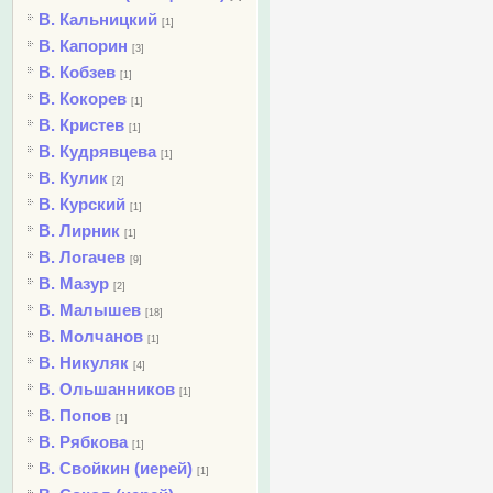
В. Кальницкий
[1]
В. Капорин
[3]
В. Кобзев
[1]
В. Кокорев
[1]
В. Кристев
[1]
В. Кудрявцева
[1]
В. Кулик
[2]
В. Курский
[1]
В. Лирник
[1]
В. Логачев
[9]
В. Мазур
[2]
В. Малышев
[18]
В. Молчанов
[1]
В. Никуляк
[4]
В. Ольшанников
[1]
В. Попов
[1]
В. Рябкова
[1]
В. Свойкин (иерей)
[1]