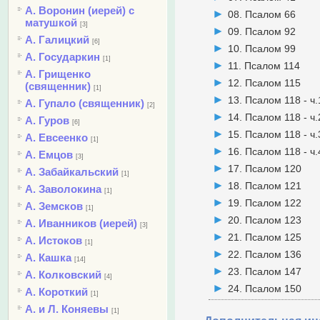
А. Воронин (иерей) с
08. Псалом 66
матушкой
[3]
09. Псалом 92
А. Галицкий
[6]
10. Псалом 99
А. Государкин
[1]
11. Псалом 114
А. Грищенко
12. Псалом 115
(священник)
[1]
13. Псалом 118 - ч.
А. Гупало (священник)
[2]
14. Псалом 118 - ч.
А. Гуров
[6]
15. Псалом 118 - ч.
А. Евсеенко
[1]
16. Псалом 118 - ч.
А. Емцов
[3]
17. Псалом 120
А. Забайкальский
[1]
18. Псалом 121
А. Заволокина
[1]
19. Псалом 122
А. Земсков
[1]
20. Псалом 123
А. Иванников (иерей)
[3]
21. Псалом 125
А. Истоков
[1]
22. Псалом 136
А. Кашка
[14]
23. Псалом 147
А. Колковский
[4]
24. Псалом 150
А. Короткий
[1]
А. и Л. Коняевы
[1]