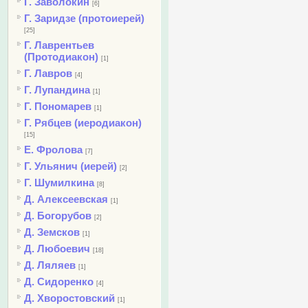
Г. Заволокин
[6]
Г. Заридзе (протоиерей)
[25]
Г. Лаврентьев
(Протодиакон)
[1]
Г. Лавров
[4]
Г. Лупандина
[1]
Г. Пономарев
[1]
Г. Рябцев (иеродиакон)
[15]
Е. Фролова
[7]
Г. Ульянич (иерей)
[2]
Г. Шумилкина
[8]
Д. Алексеевская
[1]
Д. Богорубов
[2]
Д. Земсков
[1]
Д. Любоевич
[18]
Д. Ляляев
[1]
Д. Сидоренко
[4]
Д. Хворостовский
[1]