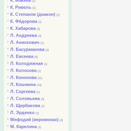
К. Макеев
[1]
К. Ривель
[1]
К. Степанов (диакон)
[1]
К. Фёдорова
[1]
К. Хабарова
[2]
Л. Андреева
[3]
Л. Анискович
[1]
Л. Басурманова
[2]
Л. Евсеева
[6]
Л. Колодяжная
[1]
Л. Колосова
[1]
Л. Кононова
[11]
Л. Кошмина
[14]
Л. Сергеева
[1]
Л. Соловьева
[3]
Л. Щербакова
[1]
Л. Эрденко
[1]
Мефодий (иеромонах)
[4]
М. Карелина
[1]