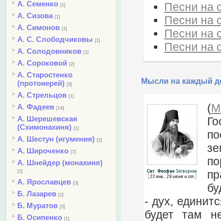
А. Семенко
Песни на с
[1]
А. Сизова
Песни на с
[1]
А. Симонов
[1]
Песни на с
А. С. Слободчиковы
[1]
Песни на с
А. Солодовников
[1]
А. Сороковой
[2]
А. Старостенко
Мысли на каждый де
(протоиерей)
[5]
А. Стрельцов
[1]
(
М
А. Фадеев
[14]
А. Шерешевская
Го
(Схимонахиня)
[1]
по
А. Шестун (игумения)
[2]
зе
А. Широченко
[7]
по
А. Шнейдер (монахиня)
пр
[1]
А. Ярославцев
[3]
бу
Б. Лазарев
[2]
- дух, единит
Б. Муратов
[3]
будет там н
Б. Осипенко
[1]