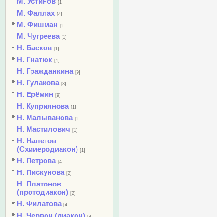
М. Устинов
[1]
М. Фаллах
[4]
М. Фишман
[1]
М. Чугреева
[1]
Н. Басков
[1]
Н. Гнатюк
[1]
Н. Гражданкина
[9]
Н. Гулакова
[3]
Н. Ерёмин
[9]
Н. Куприянова
[1]
Н. Малыванова
[1]
Н. Мастилович
[1]
Н. Налетов
(Схииеродиакон)
[1]
Н. Петрова
[4]
Н. Пискунова
[2]
Н. Платонов
(протодиакон)
[2]
Н. Филатова
[4]
Н. Червон (диакон)
[4]