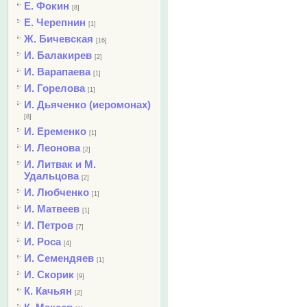
Е. Фокин
[8]
Е. Черепнин
[1]
Ж. Бичевская
[16]
И. Балакирев
[2]
И. Варапаева
[1]
И. Горелова
[1]
И. Дьяченко (иеромонах)
[8]
И. Еременко
[1]
И. Леонова
[2]
И. Литвак и М.
Удальцова
[2]
И. Любченко
[1]
И. Матвеев
[1]
И. Петров
[7]
И. Роса
[4]
И. Семендяев
[1]
И. Скорик
[9]
К. Качьян
[2]