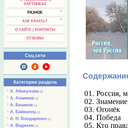
КАРТИНКАХ
РАЗНОЕ
КАК КАЧАТЬ?
О САЙТЕ | КОНТАКТЫ
ОТЗЫВЫ
Соц.сети
Содержани
Категории раздела
А. Абикулова
01. Россия, 
[8]
А. Ахаимов
[2]
02. Знамение
А. Базанов
[1]
03. Огонёк
А. Байкалец
[2]
04. Победа
А. Н. Бондаренко
[1]
05. Кто прав
А. Видякин
[1]