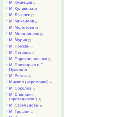
М. Кузнецов
[1]
М. Куликова
[1]
М. Лазарев
[1]
М. Михайлов
[1]
М. Молотова
[2]
М. Мордвинова
[2]
М. Мурин
[3]
М. Ножкин
[1]
М. Петрова
[2]
М. Пороховниченко
[1]
М. Приходько и Г.
Пухова
[4]
М. Рогоза
[3]
Мисаил (иеромонах)
[6]
М. Соколов
[2]
М. Спельник
(протодиакон)
[4]
М. Стрельцова
[3]
М. Трошин
[4]