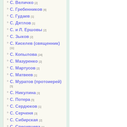
С. Величко
[2]
С. Гребенников
[6]
С. Гудаев
[1]
С. Дятлов
[1]
С. и Л. Ершовы
[2]
С. Зыков
[2]
С. Киселев (священник)
[11]
С. Копылова
[24]
С. Мазуренко
[2]
С. Мартусов
[2]
С. Матвеев
[1]
С. Муратов (протоиерей)
[5]
С. Никулина
[3]
С. Потера
[5]
С. Сердюков
[1]
С. Серченя
[3]
С. Сибирская
[2]
С. Спесивцева