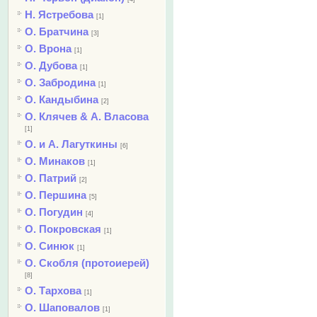
Н. Ястребова
[1]
О. Братчина
[3]
О. Врона
[1]
О. Дубова
[1]
О. Забродина
[1]
О. Кандыбина
[2]
О. Клячев & А. Власова
[1]
О. и А. Лагуткины
[6]
О. Минаков
[1]
О. Патрий
[2]
О. Першина
[5]
О. Погудин
[4]
О. Покровская
[1]
О. Синюк
[1]
О. Скобля (протоиерей)
[8]
О. Тархова
[1]
О. Шаповалов
[1]