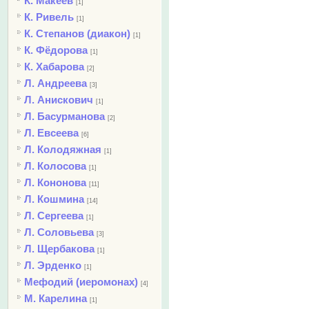
К. Макеев
[1]
К. Ривель
[1]
К. Степанов (диакон)
[1]
К. Фёдорова
[1]
К. Хабарова
[2]
Л. Андреева
[3]
Л. Анискович
[1]
Л. Басурманова
[2]
Л. Евсеева
[6]
Л. Колодяжная
[1]
Л. Колосова
[1]
Л. Кононова
[11]
Л. Кошмина
[14]
Л. Сергеева
[1]
Л. Соловьева
[3]
Л. Щербакова
[1]
Л. Эрденко
[1]
Мефодий (иеромонах)
[4]
М. Карелина
[1]