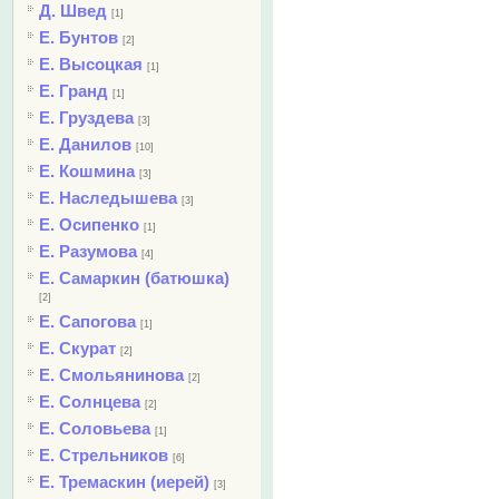
Д. Швед
[1]
Е. Бунтов
[2]
Е. Высоцкая
[1]
Е. Гранд
[1]
Е. Груздева
[3]
Е. Данилов
[10]
Е. Кошмина
[3]
Е. Наследышева
[3]
Е. Осипенко
[1]
Е. Разумова
[4]
Е. Самаркин (батюшка)
[2]
Е. Сапогова
[1]
Е. Скурат
[2]
Е. Смольянинова
[2]
Е. Солнцева
[2]
Е. Соловьева
[1]
Е. Стрельников
[6]
Е. Тремаскин (иерей)
[3]