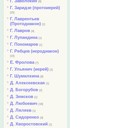
Г. Заволокин
[6]
Г. Заридзе (протоиерей)
[25]
Г. Лаврентьев
(Протодиакон)
[1]
Г. Лавров
[4]
Г. Лупандина
[1]
Г. Пономарев
[1]
Г. Рябцев (иеродиакон)
[15]
Е. Фролова
[7]
Г. Ульянич (иерей)
[2]
Г. Шумилкина
[8]
Д. Алексеевская
[1]
Д. Богорубов
[2]
Д. Земсков
[1]
Д. Любоевич
[18]
Д. Ляляев
[1]
Д. Сидоренко
[4]
Д. Хворостовский
[1]