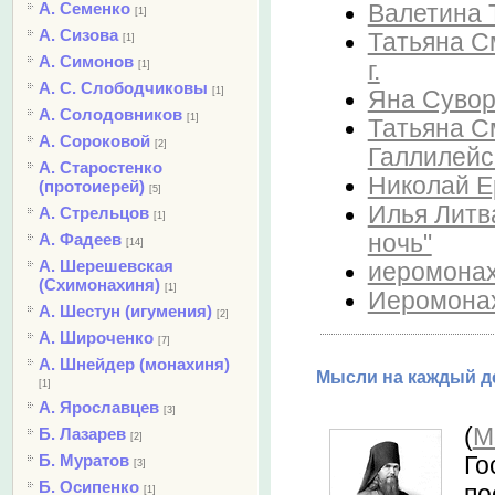
А. Семенко
Валетина Т
[1]
А. Сизова
Татьяна С
[1]
А. Симонов
г.
[1]
А. С. Слободчиковы
[1]
Яна Суворо
А. Солодовников
[1]
Татьяна С
А. Сороковой
[2]
Галлилейс
А. Старостенко
Николай Е
(протоиерей)
[5]
Илья Литв
А. Стрельцов
[1]
ночь"
А. Фадеев
[14]
А. Шерешевская
иеромонах 
(Схимонахиня)
[1]
Иеромонах
А. Шестун (игумения)
[2]
А. Широченко
[7]
А. Шнейдер (монахиня)
Мысли на каждый де
[1]
А. Ярославцев
[3]
(
М
Б. Лазарев
[2]
Б. Муратов
Го
[3]
Б. Осипенко
по
[1]