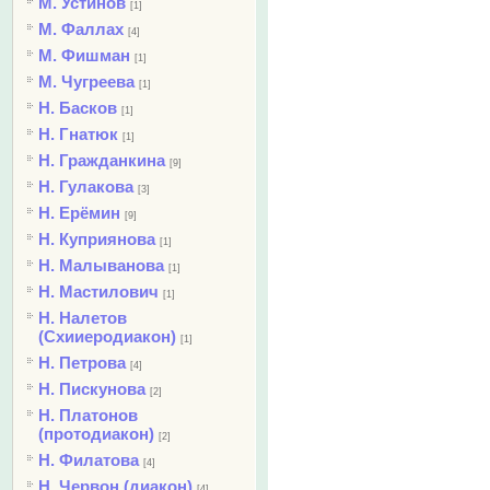
М. Устинов
[1]
М. Фаллах
[4]
М. Фишман
[1]
М. Чугреева
[1]
Н. Басков
[1]
Н. Гнатюк
[1]
Н. Гражданкина
[9]
Н. Гулакова
[3]
Н. Ерёмин
[9]
Н. Куприянова
[1]
Н. Малыванова
[1]
Н. Мастилович
[1]
Н. Налетов
(Схииеродиакон)
[1]
Н. Петрова
[4]
Н. Пискунова
[2]
Н. Платонов
(протодиакон)
[2]
Н. Филатова
[4]
Н. Червон (диакон)
[4]