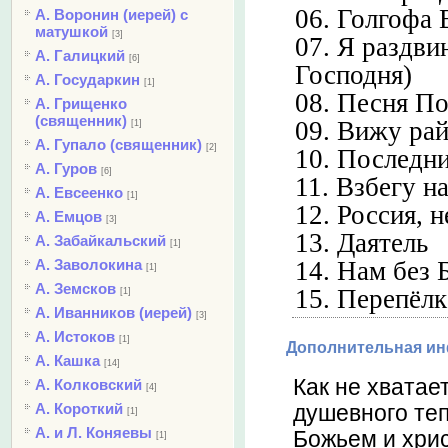
06. Голгофа 
А. Воронин (иерей) с
матушкой
[3]
07. Я раздви
А. Галицкий
[6]
Господня)
А. Государкин
[1]
08. Песня П
А. Грищенко
(священник)
09. Вижу рай
[1]
А. Гупало (священник)
[2]
10. Последни
А. Гуров
[6]
11. Взбегу н
А. Евсеенко
[1]
12. Россия, 
А. Емцов
[3]
13. Даятель
А. Забайкальский
[1]
А. Заволокина
14. Нам без 
[1]
А. Земсков
15. Перепёлк
[1]
А. Иванников (иерей)
[3]
А. Истоков
[1]
Дополнительная и
А. Кашка
[14]
Как не хватае
А. Колковский
[4]
А. Короткий
душевного теп
[1]
А. и Л. Коняевы
Божьем и хри
[1]