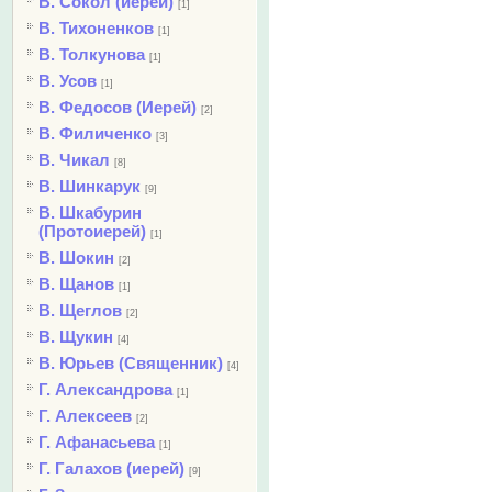
В. Сокол (иерей)
[1]
В. Тихоненков
[1]
В. Толкунова
[1]
В. Усов
[1]
В. Федосов (Иерей)
[2]
В. Филиченко
[3]
В. Чикал
[8]
В. Шинкарук
[9]
В. Шкабурин
(Протоиерей)
[1]
В. Шокин
[2]
В. Щанов
[1]
В. Щеглов
[2]
В. Щукин
[4]
В. Юрьев (Священник)
[4]
Г. Александрова
[1]
Г. Алексеев
[2]
Г. Афанасьева
[1]
Г. Галахов (иерей)
[9]