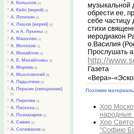
А. Копылов
музыкальной 
[2]
А. Кяйс (иерей)
[2]
обрести ее, п
А. Лепехин
[2]
себе частицу 
А. Лешов (иерей)
[2]
стихи священ
А. и А. Лукины
[2]
иеродиакон Р
А. Машкова
[1]
о.Василия (Ро
А. Мелехов
[1]
П
рослушать а
А. Михайлов
[1]
http://www.
А. Е. Михайловы
[5]
А. Морева
Газета
[2]
А. Мысловский
[8]
«Вера»-«Эско
А. Падылина
[1]
А. Першин (священник)
Похожие материалы
[1]
А. Пиркова
[2]
Хор Моско
А. Пискоха
[1]
народные 
А. Познахарев
[1]
Хор Свято-
А. Савин
[1]
"Софию Бо
А. Селиванов
[6]