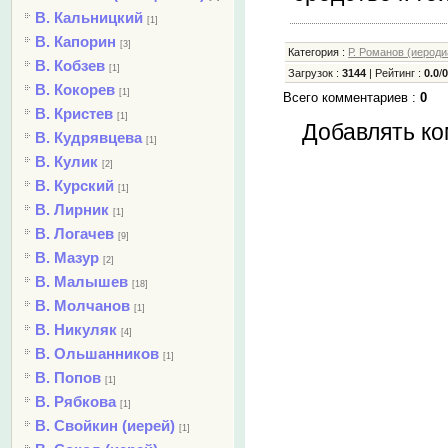
В. Кальницкий
[1]
В. Капорин
[3]
Категория
:
Р. Романов (иероди
В. Кобзев
[1]
Загрузок
:
3144
|
Рейтинг
:
0.0
/
В. Кокорев
[1]
Всего комментариев
:
0
В. Кристев
[1]
Добавлять ко
В. Кудрявцева
[1]
В. Кулик
[2]
В. Курский
[1]
В. Лирник
[1]
В. Логачев
[9]
В. Мазур
[2]
В. Малышев
[18]
В. Молчанов
[1]
В. Никуляк
[4]
В. Ольшанников
[1]
В. Попов
[1]
В. Рябкова
[1]
В. Свойкин (иерей)
[1]