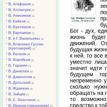
В. Агафонов
зе
[1]
В. Аллилуев
[1]
по
В. Анисимов
[1]
пр
В. Байков
[1]
бу
В. Буклешов
[1]
Бог - дух, ед
В. Варламов
[1]
жизнь буде
В. и Г. Васильевы
[2]
движений. О
В. Власенко-Гуслин
(протоиерей)
будущая жизнь
[1]
В. Волков
к ней, то все
[6]
В. Воробьев
уместно лишь
[1]
В. Гаранин
[3]
значит идти 
В. Данилюк
[1]
будущем го
В. Дзансолов
[9]
непременно у
В. Дольский
[2]
сколько нуж
В. Жданкин
[3]
обращать на п
В. Зайцев
[1]
то возможно
В. С. Золотоног
[1]
средство к той
В. Иванов (священник)
[4]