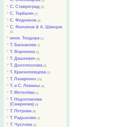
[1]
С. Ставроград
[2]
С. Терёшин
[1]
С. Феденков
[3]
С. Филипов & А. Швецов
[1]
инок. Теодора
[1]
Т. Баскакова
[7]
Т. Воронина
[1]
Т. Дашкевич
[6]
Т. Долгополова
[2]
Т. Краснопевцева
[1]
Т. Лазаренко
[23]
Т. и С. Левины
[4]
Т. Метелёва
[1]
Т. Недоспасова
(Смирнова)
[6]
Т. Петрова
[8]
Т. Радынова
[1]
Т. Чуслова
[2]