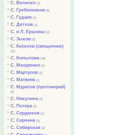
С. Величко
[2]
С. Гребенников
[6]
С. Гудаев
[1]
С. Дятлов
[1]
С. и Л. Ершовы
[2]
С. Зыков
[2]
С. Киселев (священник)
[11]
С. Копылова
[24]
С. Мазуренко
[2]
С. Мартусов
[2]
С. Матвеев
[1]
С. Муратов (протоиерей)
[5]
С. Никулина
[3]
С. Потера
[5]
С. Сердюков
[1]
С. Серченя
[3]
С. Сибирская
[2]
С. Спесивцева