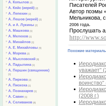
А. Копылов
[2]
Писателей Рос
А. Кяйс (иерей)
[2]
Автор поэмы 
А. Лепехин
[2]
Мельникова, 
А. Лешов (иерей)
[2]
.
2006 года
А. и А. Лукины
[2]
П
рослушать а
А. Машкова
[1]
http://www.s
А. Мелехов
[1]
А. Михайлов
[1]
А. Е. Михайловы
[5]
Похожие материалы
А. Морева
[2]
А. Мысловский
[8]
Иеродиако
А. Падылина
[1]
уважает" (2
А. Першин (священник)
[1]
Иеродиако
А. Пиркова
[2]
воинство" (
А. Пискоха
[1]
Иеродиако
А. Познахарев
[1]
(2008 г.)
А. Савин
[1]
Иеродиако
А. Селиванов
[6]