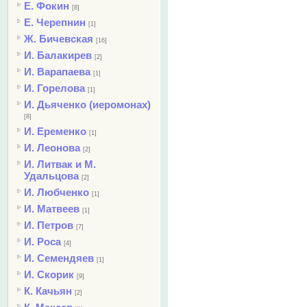
Е. Фокин
[8]
Е. Черепнин
[1]
Ж. Бичевская
[16]
И. Балакирев
[2]
И. Варапаева
[1]
И. Горелова
[1]
И. Дьяченко (иеромонах)
[8]
И. Еременко
[1]
И. Леонова
[2]
И. Литвак и М.
Удальцова
[2]
И. Любченко
[1]
И. Матвеев
[1]
И. Петров
[7]
И. Роса
[4]
И. Семендяев
[1]
И. Скорик
[9]
К. Качьян
[2]