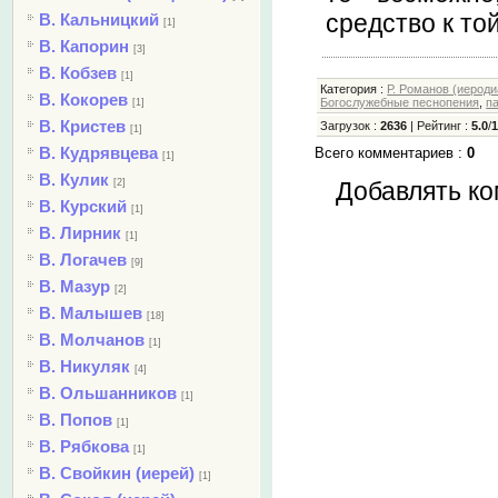
средство к той
В. Кальницкий
[1]
В. Капорин
[3]
В. Кобзев
[1]
Категория
:
Р. Романов (иероди
В. Кокорев
Богослужебные песнопения
,
п
[1]
В. Кристев
Загрузок
:
2636
|
Рейтинг
:
5.0
/
[1]
В. Кудрявцева
Всего комментариев
:
0
[1]
В. Кулик
[2]
Добавлять ко
В. Курский
[1]
В. Лирник
[1]
В. Логачев
[9]
В. Мазур
[2]
В. Малышев
[18]
В. Молчанов
[1]
В. Никуляк
[4]
В. Ольшанников
[1]
В. Попов
[1]
В. Рябкова
[1]
В. Свойкин (иерей)
[1]