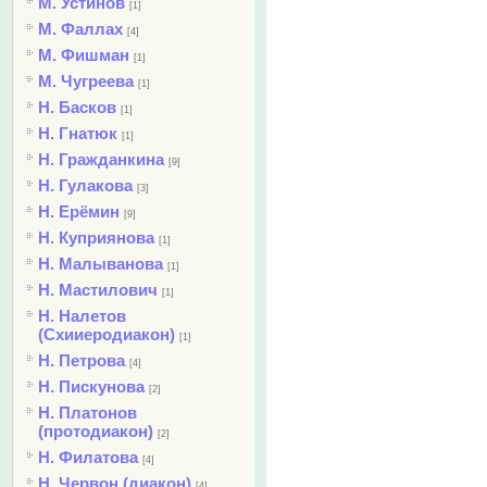
М. Устинов
[1]
М. Фаллах
[4]
М. Фишман
[1]
М. Чугреева
[1]
Н. Басков
[1]
Н. Гнатюк
[1]
Н. Гражданкина
[9]
Н. Гулакова
[3]
Н. Ерёмин
[9]
Н. Куприянова
[1]
Н. Малыванова
[1]
Н. Мастилович
[1]
Н. Налетов
(Схииеродиакон)
[1]
Н. Петрова
[4]
Н. Пискунова
[2]
Н. Платонов
(протодиакон)
[2]
Н. Филатова
[4]
Н. Червон (диакон)
[4]