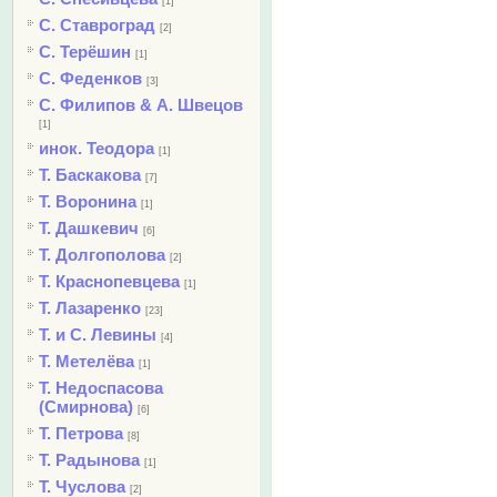
[1]
С. Ставроград
[2]
С. Терёшин
[1]
С. Феденков
[3]
С. Филипов & А. Швецов
[1]
инок. Теодора
[1]
Т. Баскакова
[7]
Т. Воронина
[1]
Т. Дашкевич
[6]
Т. Долгополова
[2]
Т. Краснопевцева
[1]
Т. Лазаренко
[23]
Т. и С. Левины
[4]
Т. Метелёва
[1]
Т. Недоспасова
(Смирнова)
[6]
Т. Петрова
[8]
Т. Радынова
[1]
Т. Чуслова
[2]