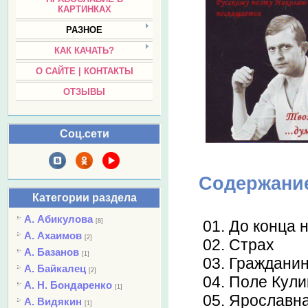
КАРТИНКАХ
РАЗНОЕ
КАК КАЧАТЬ?
О САЙТЕ | КОНТАКТЫ
ОТЗЫВЫ
Соц.сети
Содержани
Категории раздела
А. Абикулова
[8]
01. До конца 
А. Ахаимов
[2]
02. Страх
А. Базанов
[1]
03. Граждани
А. Байкалец
[2]
04. Поле Кули
А. Н. Бондаренко
[1]
05. Ярославн
А. Видякин
[1]