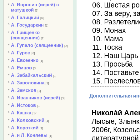
06. Шестая ро
А. Воронин (иерей) с
матушкой
[3]
07. За веру, з
А. Галицкий
[6]
08. Разлетели
А. Государкин
[1]
09. Монах
А. Грищенко
10. Мама
(священник)
[1]
А. Гупало (священник)
11. Тоска
[2]
А. Гуров
12. Наш Царь 
[6]
А. Евсеенко
[1]
13. Просьба
А. Емцов
[3]
14. Поставьте
А. Забайкальский
[1]
15. Послеслов
А. Заволокина
[1]
А. Земсков
[1]
Дополнительная и
А. Иванников (иерей)
[3]
А. Истоков
[1]
Никола́й Але
А. Кашка
[14]
Лысые, Злынк
А. Колковский
[4]
А. Короткий
2006г, Козельс
[1]
А. и Л. Коняевы
литературной
[1]