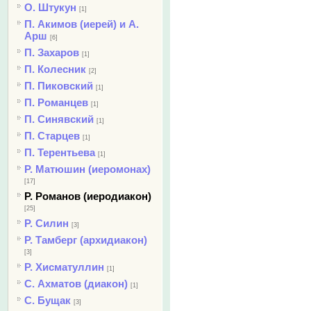
О. Штукун
[1]
П. Акимов (иерей) и А.
Арш
[6]
П. Захаров
[1]
П. Колесник
[2]
П. Пиковский
[1]
П. Романцев
[1]
П. Синявский
[1]
П. Старцев
[1]
П. Терентьева
[1]
Р. Матюшин (иеромонах)
[17]
Р. Романов (иеродиакон)
[25]
Р. Силин
[3]
Р. Тамберг (архидиакон)
[3]
Р. Хисматуллин
[1]
С. Ахматов (диакон)
[1]
С. Бущак
[3]