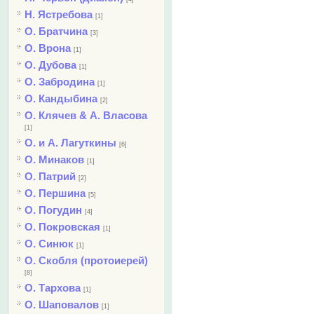
Н. Ястребова
[1]
О. Братчина
[3]
О. Врона
[1]
О. Дубова
[1]
О. Забродина
[1]
О. Кандыбина
[2]
О. Клячев & А. Власова
[1]
О. и А. Лагуткины
[6]
О. Минаков
[1]
О. Патрий
[2]
О. Першина
[5]
О. Погудин
[4]
О. Покровская
[1]
О. Синюк
[1]
О. Скобля (протоиерей)
[8]
О. Тархова
[1]
О. Шаповалов
[1]