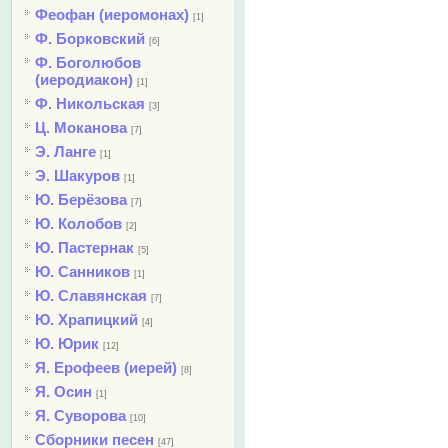
Феофан (иеромонах)
[1]
Ф. Борковский
[6]
Ф. Боголюбов
(иеродиакон)
[1]
Ф. Никольская
[3]
Ц. Моканова
[7]
Э. Ланге
[1]
Э. Шакуров
[1]
Ю. Берёзова
[7]
Ю. Колобов
[2]
Ю. Пастернак
[5]
Ю. Санников
[1]
Ю. Славянская
[7]
Ю. Храпицкий
[4]
Ю. Юрик
[12]
Я. Ерофеев (иерей)
[8]
Я. Осин
[1]
Я. Суворова
[10]
Сборники песен
[47]