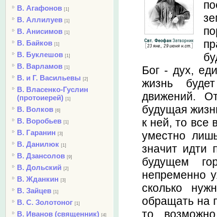
по
В. Агафонов
[1]
зе
В. Аллилуев
[1]
по
В. Анисимов
[1]
пр
В. Байков
[1]
В. Буклешов
бу
[1]
В. Варламов
Бог - дух, ед
[1]
В. и Г. Васильевы
[2]
жизнь буде
В. Власенко-Гуслин
движений. О
(протоиерей)
[1]
будущая жизнь
В. Волков
[6]
к ней, то все
В. Воробьев
[1]
В. Гаранин
уместно лишь
[3]
В. Данилюк
значит идти 
[1]
В. Дзансолов
[9]
будущем го
В. Дольский
[2]
непременно у
В. Жданкин
[3]
сколько нуж
В. Зайцев
[1]
обращать на п
В. С. Золотоног
[1]
то возможно
В. Иванов (священник)
[4]