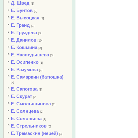
Д. Швед
[1]
Е. Бунтов
[2]
Е. Высоцкая
[1]
Е. Гранд
[1]
Е. Груздева
[3]
Е. Данилов
[10]
Е. Кошмина
[3]
Е. Наследышева
[3]
Е. Осипенко
[1]
Е. Разумова
[4]
Е. Самаркин (батюшка)
[2]
Е. Сапогова
[1]
Е. Скурат
[2]
Е. Смольянинова
[2]
Е. Солнцева
[2]
Е. Соловьева
[1]
Е. Стрельников
[6]
Е. Тремаскин (иерей)
[3]