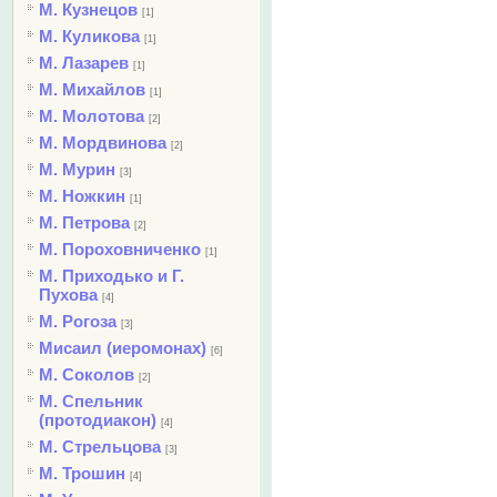
М. Кузнецов
[1]
М. Куликова
[1]
М. Лазарев
[1]
М. Михайлов
[1]
М. Молотова
[2]
М. Мордвинова
[2]
М. Мурин
[3]
М. Ножкин
[1]
М. Петрова
[2]
М. Пороховниченко
[1]
М. Приходько и Г.
Пухова
[4]
М. Рогоза
[3]
Мисаил (иеромонах)
[6]
М. Соколов
[2]
М. Спельник
(протодиакон)
[4]
М. Стрельцова
[3]
М. Трошин
[4]