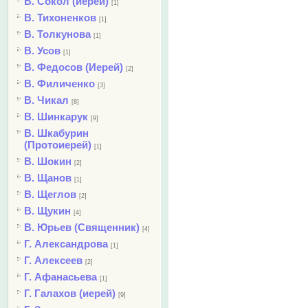
В. Сокол (иерей)
[1]
В. Тихоненков
[1]
В. Толкунова
[1]
В. Усов
[1]
В. Федосов (Иерей)
[2]
В. Филиченко
[3]
В. Чикал
[8]
В. Шинкарук
[9]
В. Шкабурин
(Протоиерей)
[1]
В. Шокин
[2]
В. Щанов
[1]
В. Щеглов
[2]
В. Щукин
[4]
В. Юрьев (Священник)
[4]
Г. Александрова
[1]
Г. Алексеев
[2]
Г. Афанасьева
[1]
Г. Галахов (иерей)
[9]