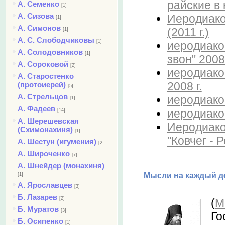
райские в 
А. Семенко
[1]
А. Сизова
Иеродиако
[1]
А. Симонов
(2011 г.)
[1]
А. С. Слободчиковы
[1]
иеродиако
А. Солодовников
[1]
звон" 2008 
А. Сороковой
[2]
иеродиако
А. Старостенко
2008 г.
(протоиерей)
[5]
А. Стрельцов
иеродиакон
[1]
А. Фадеев
иеродиако
[14]
А. Шерешевская
Иеродиако
(Схимонахиня)
[1]
"Ковчег - 
А. Шестун (игумения)
[2]
А. Широченко
[7]
А. Шнейдер (монахиня)
Мысли на каждый де
[1]
А. Ярославцев
[3]
Б. Лазарев
[2]
(
М
Б. Муратов
[3]
Го
Б. Осипенко
[1]