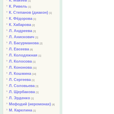
К. Макеев
[1]
К. Ривель
[1]
К. Степанов (диакон)
[1]
К. Фёдорова
[1]
К. Хабарова
[2]
Л. Андреева
[3]
Л. Анискович
[1]
Л. Басурманова
[2]
Л. Евсеева
[6]
Л. Колодяжная
[1]
Л. Колосова
[1]
Л. Кононова
[11]
Л. Кошмина
[14]
Л. Сергеева
[1]
Л. Соловьева
[3]
Л. Щербакова
[1]
Л. Эрденко
[1]
Мефодий (иеромонах)
[4]
М. Карелина
[1]