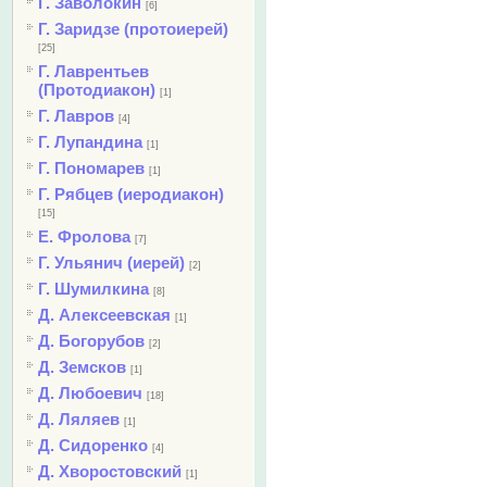
Г. Заволокин
[6]
Г. Заридзе (протоиерей)
[25]
Г. Лаврентьев
(Протодиакон)
[1]
Г. Лавров
[4]
Г. Лупандина
[1]
Г. Пономарев
[1]
Г. Рябцев (иеродиакон)
[15]
Е. Фролова
[7]
Г. Ульянич (иерей)
[2]
Г. Шумилкина
[8]
Д. Алексеевская
[1]
Д. Богорубов
[2]
Д. Земсков
[1]
Д. Любоевич
[18]
Д. Ляляев
[1]
Д. Сидоренко
[4]
Д. Хворостовский
[1]