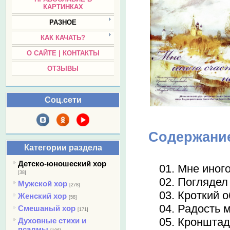
КАРТИНКАХ
РАЗНОЕ
КАК КАЧАТЬ?
О САЙТЕ | КОНТАКТЫ
ОТЗЫВЫ
Соц.сети
Содержани
Категории раздела
Детско-юношеский хор
01. Мне иног
[38]
02. Поглядел
Мужской хор
[278]
03. Кроткий 
Женский хор
[58]
04. Радость 
Смешаный хор
[171]
05. Кронштад
Духовные стихи и
псалмы