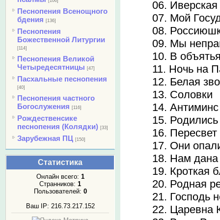
[106]
06. Иверская
Песнопения Всенощного
07. Мой Госу
бдения
[136]
08. Россиюш
Песнопения
Божественной Литургии
09. Мы непр
[114]
10. В объять
Песнопения Великой
Четыредесятницы
11. Ночь на 
[47]
Пасхальные песнопения
12. Белая зв
[40]
13. Соловки
Песнопения частного
14. Антиминс
Богослужения
[116]
Рождественсике
15. Родились
песнопения (Колядки)
[33]
16. Пересвет
Зарубежная ПЦ
[150]
17. Они опал
18. Нам дан
Статистика
19. Кроткая 
Онлайн всего:
1
20. Родная р
Странников:
1
Пользователей:
0
21. Господь 
Ваш IP: 216.73.217.152
22. Царевна 