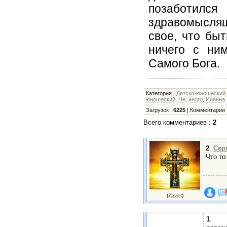
позаботил
здравомыслящи
свое, что бы
ничего с ни
Самого Бога.
Категория
:
Детско-юношеский
юношеский
,
Не
,
иного
,
Иоанна
Загрузок
:
6225
|
Комментарии
Всего комментариев
:
2
2
.
Сер
Что то
(
Zavet
)
1
.