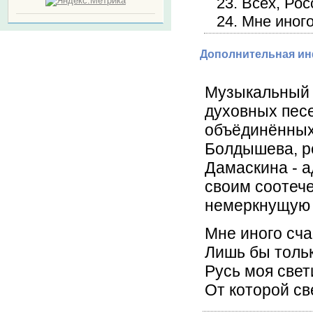
23. Всех, Р
24. Мне иног
Дополнительная и
Музыкальный 
духовных песе
объёдинённых 
Болдышева, р
Дамаскина - а
своим соотеч
немеркнущую 
Мне иного сча
Лишь бы толь
Русь моя свет
От которой с