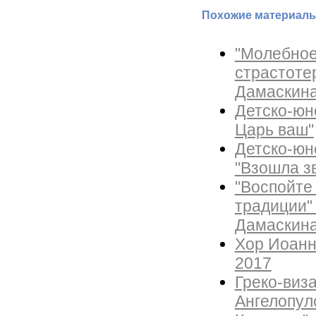
Похожие материалы
"Молебное
страстоте
Дамаскин
Детско-юн
Царь ваш"
Детско-юн
"Взошла з
"Воспойте
традиции"
Дамаскин
Хор Иоанн
2017
Греко-виза
Ангелопул