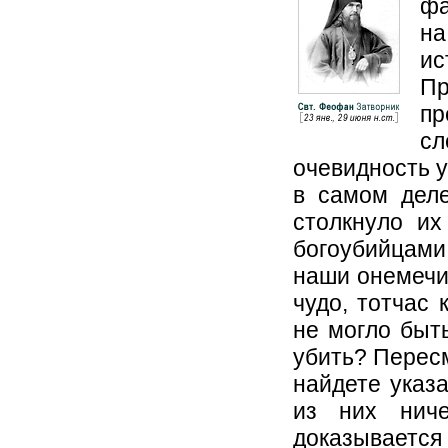
фа
на
ис
Пр
пр
сл
очевидность у
в самом деле
столкнуло их
богоубийцами.
наши онемечив
чудо, тотчас 
не могло быть
убить? Пересм
найдете указа
из них ниче
доказывает