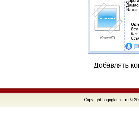
дароги
Дамаск
№ диск
От
Все
Как
(
Сергей7
)
Ссы
Добавлять ко
Copyright bogoglasnik.ru © 20