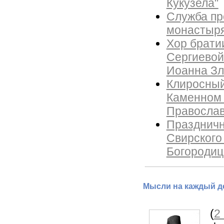
Кукузела"
Служба пр
монастыря
Хор брати
Сергиевой
Иоанна Зл
Клиросный
Каменном 
Православ
Праздничн
Свирского
Богородиц
Мысли на каждый де
(
2