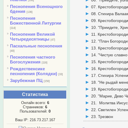
06. "Приидите, уб
[106]
Песнопения Всенощного
07. Крестобогороди
бдения
[136]
08. Стихира Валаа
Песнопения
09. Крестобогороди
Божественной Литургии
10. "Приидите, Хри
[114]
Песнопения Великой
11. Крестобогороди
Четыредесятницы
[47]
12. "Плач Богороди
Пасхальные песнопения
13. Крестобогороди
[40]
14. "Чистую славно
Песнопения частного
Богослужения
15. Крестобогороди
[116]
Рождественсике
16. Крестобогороди
песнопения (Колядки)
[33]
17. Стихира Успени
Зарубежная ПЦ
[150]
18. "Не рыдай мене
19. Крестобогороди
Статистика
20. "Марие, Дево Ч
Онлайн всего:
6
21. Молитва Иисус
Странников:
6
22. Светилен Успе
Пользователей:
0
23. Трезвон
Ваш IP: 216.73.217.167