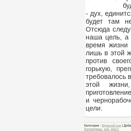
бу
- дух, единит
будет там н
Отсюда следу
наша цель, а 
время жизни 
лишь в этой ж
против свое
горькую, пре
требовалось в
этой жизни
приготовление
и чернорабоч
цели.
Категория
:
Мужской хор
|
Доб
Богородицы
,
хор
,
крест