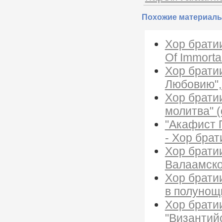
Похожие материалы
Хор братии
Of Immortal
Хор брати
Любовию",
Хор брати
молитва" (
"Акафист 
- Хор бра
Хор брати
Валаамско
Хор брати
в полунощ
Хор брати
"Византий