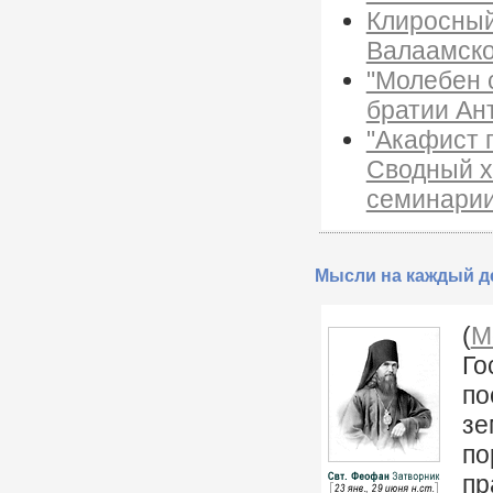
Клиросный
Валаамско
"Молебен 
братии Ан
"Акафист 
Сводный х
семинари
Мысли на каждый де
(
М
Го
по
зе
по
пр