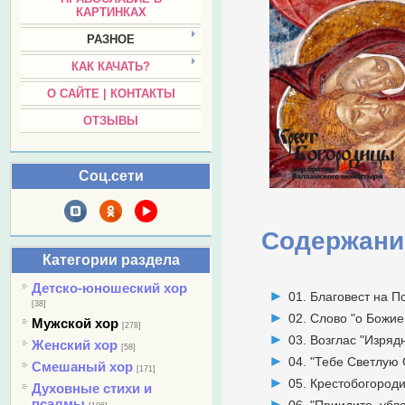
КАРТИНКАХ
РАЗНОЕ
КАК КАЧАТЬ?
О САЙТЕ | КОНТАКТЫ
ОТЗЫВЫ
Соц.сети
Содержани
Категории раздела
Детско-юношеский хор
01. Благовест на 
[38]
02. Слово "о Божи
Мужской хор
[278]
03. Возглас "Изрядн
Женский хор
[58]
04. "Тебе Светлую 
Смешаный хор
[171]
05. Крестобогороди
Духовные стихи и
псалмы