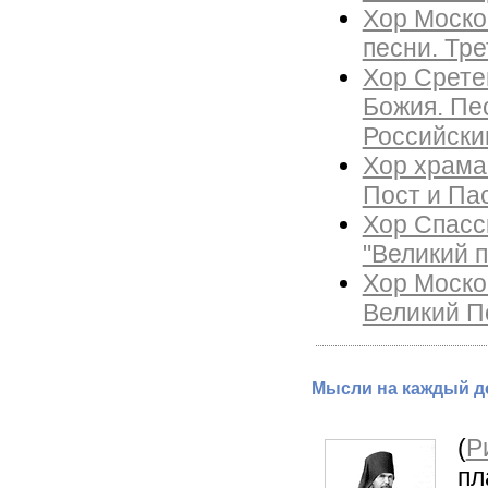
Хор Моско
песни. Тре
Хор Срете
Божия. Пе
Российски
Хор храма
Пост и Пас
Хор Спасс
"Великий п
Хор Моско
Великий П
Мысли на каждый де
(
Р
пл