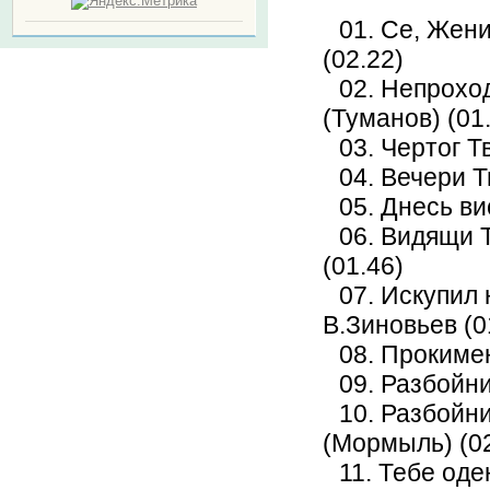
01. Се, Жени
(02.22)
02. Непрохо
(Туманов) (01
03. Чертог Т
04. Вечери Т
05. Днесь ви
06. Видящи Т
(01.46)
07. Искупил 
В.Зиновьев (0
08. Прокиме
09. Разбойни
10. Разбойн
(Мормыль) (02
11. Тебе оде