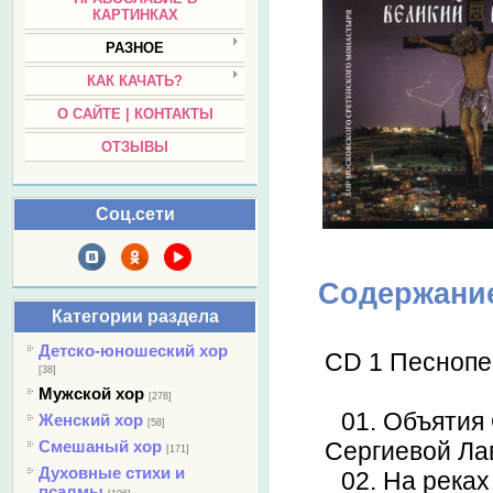
КАРТИНКАХ
РАЗНОЕ
КАК КАЧАТЬ?
О САЙТЕ | КОНТАКТЫ
ОТЗЫВЫ
Соц.сети
Содержани
Категории раздела
Детско-юношеский хор
CD 1 Песнопе
[38]
Мужской хор
[278]
01. Объятия
Женский хор
[58]
Смешаный хор
Сергиевой Ла
[171]
Духовные стихи и
02. На река
псалмы