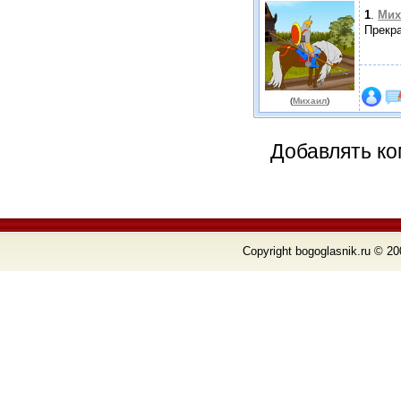
1
.
Мих
Прекра
(
Михаил
)
Добавлять ко
Copyright bogoglasnik.ru © 20