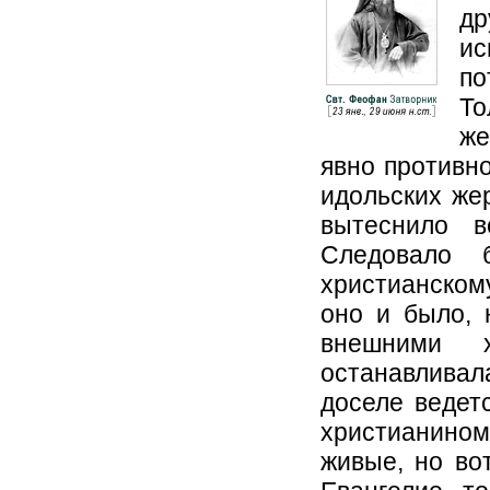
др
ис
по
То
же
явно противно
идольских жер
вытеснило в
Следовало 
христианскому
оно и было, 
внешними 
останавливал
доселе ведет
христианином
живые, но во