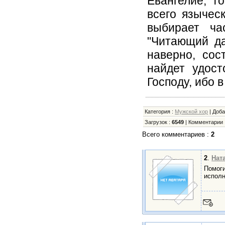
Евангелие, т
всего языческ
выбирает ча
"Читающий да
наверно, сос
найдет удост
Господу, ибо 
Категория
:
Мужской хор
|
Доб
Загрузок
:
6549
|
Комментарии
Всего комментариев
:
2
2
.
Нат
Помоги
исполн