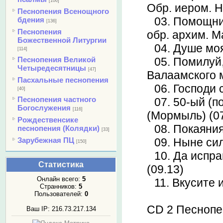
[106]
Обр. иером. Н
Песнопения Всенощного
03. Помощни
бдения
[136]
Песнопения
обр. архим. М
Божественной Литургии
04. Душе моя
[114]
Песнопения Великой
05. Помилуй,
Четыредесятницы
[47]
Валаамского 
Пасхальные песнопения
06. Господи 
[40]
Песнопения частного
07. 50-ый (
Богослужения
[116]
(Мормыль) (07
Рождественсике
08. Покаяния
песнопения (Колядки)
[33]
Зарубежная ПЦ
09. Ныне сил
[150]
10. Да испра
Статистика
(09.13)
Онлайн всего:
5
11. Вкусите и
Странников:
5
Пользователей:
0
CD 2 Песнопе
Ваш IP: 216.73.217.134