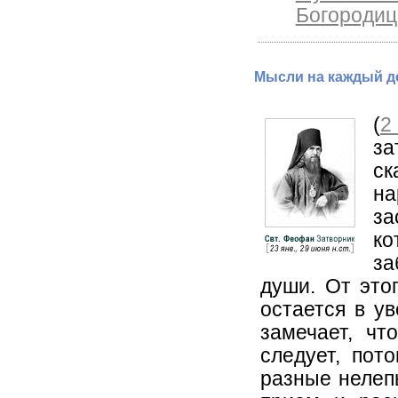
Богородиц
Мысли на каждый де
(
2
за
ск
на
за
ко
за
души. От это
остается в ув
замечает, чт
следует, пот
разные нелепы