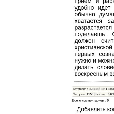
прием и раск
удобно идет
обычно думае
хватается з
разрастается
поделаешь. 
должен счи
христианской
первых созна
нужно и можно
делать слове
воскресным ве
Категория
:
Мужской хор
|
Доб
Загрузок
:
2555
|
Рейтинг
:
5.0
/
Всего комментариев
:
0
Добавлять ко