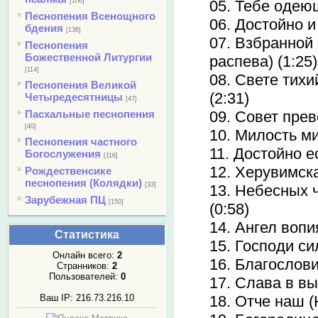
[106]
05. Тебе одеющ
Песнопения Всенощного
06. Достойно и
бдения
[136]
07. Взбранной
Песнопения
Божественной Литургии
распева) (1:25)
[114]
08. Свете тихи
Песнопения Великой
(2:31)
Четыредесятницы
[47]
Пасхальные песнопения
09. Совет прев
[40]
10. Милость ми
Песнопения частного
11. Достойно е
Богослужения
[116]
12. Херувимска
Рождественсике
песнопения (Колядки)
[33]
13. Небесных 
Зарубежная ПЦ
[150]
(0:58)
14. Ангел вопи
Статистика
15. Господи си
Онлайн всего:
2
16. Благослови
Странников:
2
Пользователей:
0
17. Слава в вы
Ваш IP: 216.73.216.10
18. Отче наш (