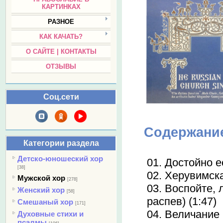
КАРТИНКАХ
РАЗНОЕ
КАК КАЧАТЬ?
О САЙТЕ | КОНТАКТЫ
ОТЗЫВЫ
Соц.сети
Содержани
Категории раздела
Детско-юношеский хор
01. Достойно е
[38]
02. Херувимска
Мужской хор
[278]
03. Воспойте,
Женский хор
[58]
распев) (1:47)
Смешаный хор
[171]
04. Величание 
Духовные стихи и
псалмы