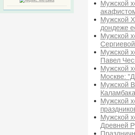
Мужской х
акафистом
Мужской Х
дондеже е
Мужской х
Сергиевой
Мужской х
Павел Чес
Мужской х
Москве: "Д
Мужской В
Каламбака
Мужской х
праздников
Мужской х
Древней Р
Праздничн