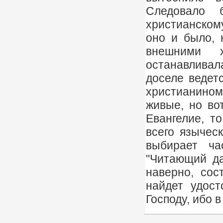
Следовало 
христианскому
оно и было, 
внешними 
останавливал
доселе ведет
христианином
живые, но во
Евангелие, т
всего языческ
выбирает ча
"Читающий да
наверно, сос
найдет удост
Господу, ибо 