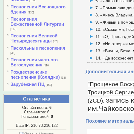
6. «Слава в вышни
[106]
Песнопения Всенощного
7. «Помышляю ден
бдения
[136]
8. «Анесь Владыка
Песнопения
9. «Живый в помо
Божественной Литургии
10. «Скажи ми, Го
[114]
Песнопения Великой
11. «О, Пресладки
Четыредесятницы
[47]
12. «Не отвержи м
Пасхальные песнопения
13. «Внуши, Боже,
[40]
14. «Да воскреснет
Песнопения частного
Богослужения
[116]
Дополнительная и
Рождественсике
песнопения (Колядки)
[33]
"Прощеное Воскр
Зарубежная ПЦ
[150]
Троицкой Сергие
апись 
Статистика
(2CD). З
им.Чайковско
Онлайн всего:
6
Странников:
6
Пользователей:
0
Похожие материалы
Ваш IP: 216.73.216.122