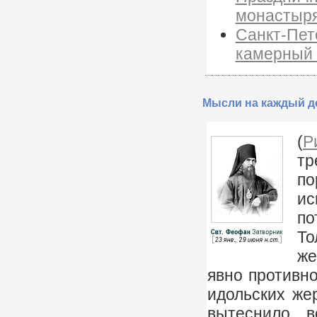
монастыря
Санкт-Пет
камерный 
Мысли на каждый де
(
Р
тр
по
ис
по
То
же
явно противно
идольских жер
вытеснило в