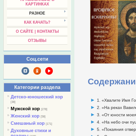
КАРТИНКАХ
РАЗНОЕ
КАК КАЧАТЬ?
О САЙТЕ | КОНТАКТЫ
ОТЗЫВЫ
Соц.сети
Содержани
Категории раздела
Детско-юношеский хор
1. «Хвалите Имя Г
[38]
2. «На реках Вави
Мужской хор
[278]
3. «От юности мое
Женский хор
[58]
4. «На небо очи п
Смешаный хор
[171]
5. «Покаяния отве
Духовные стихи и
псалмы