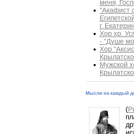
меня, Госп
"Акафист 
Египетско
г. Екатери
Хор хр. Ус
- "Душе мо
Хор "Акси
Крылатско
Мужской х
Крылатско
Мысли на каждый де
(
Р
пл
др
ис