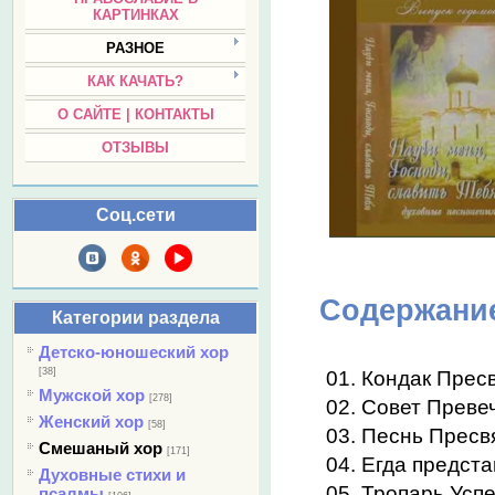
КАРТИНКАХ
РАЗНОЕ
КАК КАЧАТЬ?
О САЙТЕ | КОНТАКТЫ
ОТЗЫВЫ
Соц.сети
Содержани
Категории раздела
Детско-юношеский хор
[38]
01. Кондак Прес
Мужской хор
[278]
02. Совет Преве
Женский хор
[58]
03. Песнь Пресв
Смешаный хор
[171]
04. Егда предста
Духовные стихи и
05. Тропарь Усп
псалмы