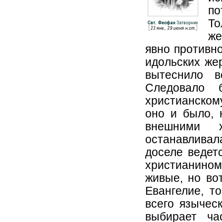
по
То
же
явно противно
идольских жер
вытеснило в
Следовало 
христианскому
оно и было, 
внешними 
останавливал
доселе ведет
христианином
живые, но во
Евангелие, т
всего языческ
выбирает ча