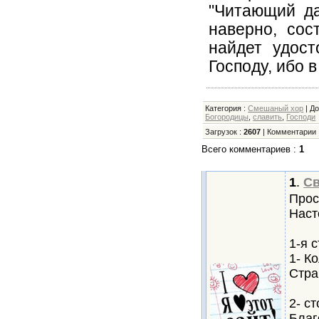
"Читающий да
наверно, сос
найдет удост
Господу, ибо 
Категория
:
Смешаный хор
|
Д
Богородицы
,
славить
,
Господи
Загрузок
:
2607
|
Комментарии
Всего комментариев
:
1
1
.
Св
Прос
Наст
1-я 
1- К
Стра
2- с
Благ