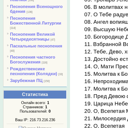
[106]
06. В молитвах 
Песнопения Всенощного
бдения
[136]
07. О Тебе радуе
Песнопения
08. Ангел вопия
Божественной Литургии
09. Высшую Небе
[114]
Песнопения Великой
10. Богородице 
Четыредесятницы
[47]
11. Взбранной В
Пасхальные песнопения
12. Тебе, Дево, 
[40]
Песнопения частного
13. Достойно ест
Богослужения
[116]
14. О, Мати Пре
Рождественсике
15. Молитва к Б
песнопения (Колядки)
[33]
Зарубежная ПЦ
16. Непроходима
[150]
17. Молитва к Б
Статистика
18. Пред Девою 
19. Царица Неб
Онлайн всего:
1
Странников:
1
20. О, Всепетая
Пользователей:
0
21. Милосердия
Ваш IP: 216.73.216.236
22. О, Всепетая