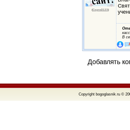
Свят
(
Сергий123
)
учен
От
кас
В с
Добавлять ко
Copyright bogoglasnik.ru © 20