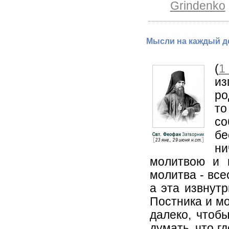
Grindenko
Мысли на каждый де
(
1
из
ро
то
со
бе
ни
молитвою и п
молитва - все
а эта извнутр
Постника и мо
далеко, чтоб
думать, что г