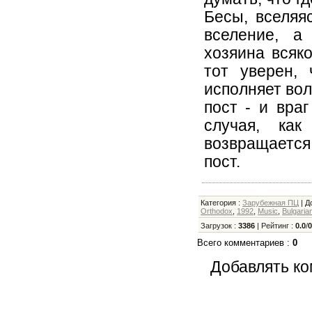
Бесы, вселяя
вселение, а
хозяина всяко
тот уверен,
исполняет вол
пост - и вра
случая, как
возвращается
пост.
Категория
:
Зарубежная ПЦ
|
Д
Orthodox
,
1992
,
Music
,
Bulgaria
Загрузок
:
3386
|
Рейтинг
:
0.0
/
Всего комментариев
:
0
Добавлять ко