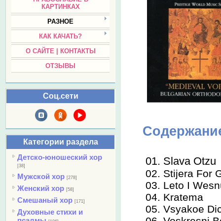
КАРТИНКАХ
РАЗНОЕ
КАК КАЧАТЬ?
О САЙТЕ | КОНТАКТЫ
ОТЗЫВЫ
Соц.сети
Содержани
Категории раздела
Детско-юношеский хор
01. Slava Otz
[38]
02. Stijera Fo
Мужской хор
[278]
03. Leto I We
Женский хор
[58]
04. Kratema
Смешаный хор
[171]
05. Vsyakoe D
Духовные стихи и
06. Voskresni
псалмы