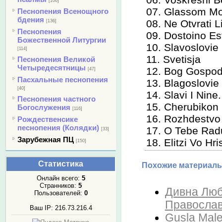
[106]
07. Glassom 
Песнопения Всенощного
бдения
08. Ne Otvrati 
[136]
Песнопения
09. Dostoino E
Божественной Литургии
10. Slavoslovi
[114]
11. Svetisja
Песнопения Великой
Четыредесятницы
12. Bog Gosp
[47]
Пасхальные песнопения
13. Blagoslov
[40]
14. Slavi I Nin
Песнопения частного
15. Cherubiko
Богослужения
[116]
16. Rozhdestv
Рождественсике
песнопения (Колядки)
17. O Tebe Ra
[33]
Зарубежная ПЦ
18. Elitzi Vo Hr
[150]
Статистика
Похожие материалы
Онлайн всего:
5
Странников:
5
Дивна Любо
Пользователей:
0
Православ
Ваш IP: 216.73.216.4
Gusla Male