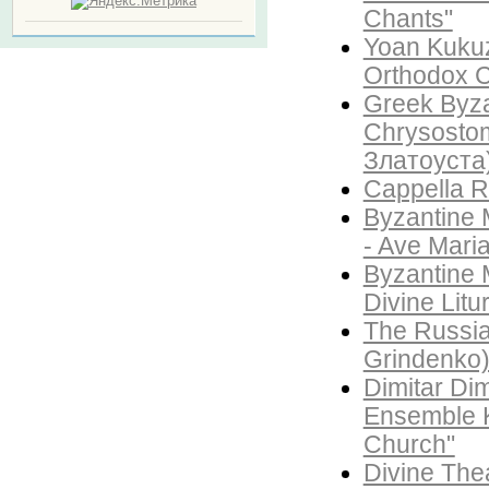
Chants"
Yoan Kuku
Orthodox 
Greek Byzan
Chrysosto
Златоуста
Cappella R
Byzantine 
- Ave Maria
Byzantine 
Divine Litu
The Russia
Grindenko)
Dimitar Di
Ensemble K
Church"
Divine Thea