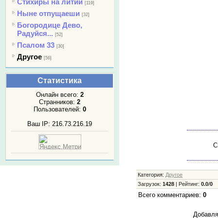
Стихиры на литии
[119]
Ныне отпущаеши
[32]
Богородице Дево,
Радуйся...
[52]
Псалом 33
[30]
Другое
[56]
Статистика
Онлайн всего:
2
Странников:
2
Пользователей:
0
Ваш IP: 216.73.216.19
С
Категория
:
Другое
Загрузок
:
1428
|
Рейтинг
:
0.0
/
0
Всего комментариев
:
0
Добавля