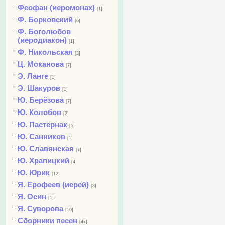
Феофан (иеромонах)
[1]
Ф. Борковский
[6]
Ф. Боголюбов
(иеродиакон)
[1]
Ф. Никольская
[3]
Ц. Моканова
[7]
Э. Ланге
[1]
Э. Шакуров
[1]
Ю. Берёзова
[7]
Ю. Колобов
[2]
Ю. Пастернак
[5]
Ю. Санников
[1]
Ю. Славянская
[7]
Ю. Храпицкий
[4]
Ю. Юрик
[12]
Я. Ерофеев (иерей)
[8]
Я. Осин
[1]
Я. Суворова
[10]
Сборники песен
[47]