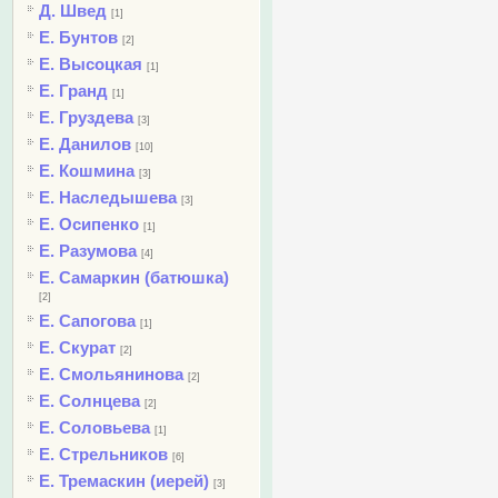
Д. Швед
[1]
Е. Бунтов
[2]
Е. Высоцкая
[1]
Е. Гранд
[1]
Е. Груздева
[3]
Е. Данилов
[10]
Е. Кошмина
[3]
Е. Наследышева
[3]
Е. Осипенко
[1]
Е. Разумова
[4]
Е. Самаркин (батюшка)
[2]
Е. Сапогова
[1]
Е. Скурат
[2]
Е. Смольянинова
[2]
Е. Солнцева
[2]
Е. Соловьева
[1]
Е. Стрельников
[6]
Е. Тремаскин (иерей)
[3]