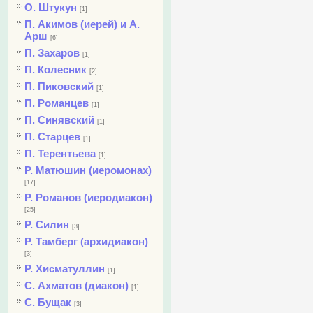
О. Штукун
[1]
П. Акимов (иерей) и А.
Арш
[6]
П. Захаров
[1]
П. Колесник
[2]
П. Пиковский
[1]
П. Романцев
[1]
П. Синявский
[1]
П. Старцев
[1]
П. Терентьева
[1]
Р. Матюшин (иеромонах)
[17]
Р. Романов (иеродиакон)
[25]
Р. Силин
[3]
Р. Тамберг (архидиакон)
[3]
Р. Хисматуллин
[1]
С. Ахматов (диакон)
[1]
С. Бущак
[3]