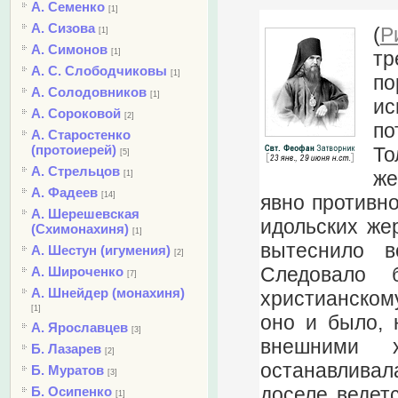
А. Семенко
[1]
А. Сизова
(
Р
[1]
А. Симонов
тр
[1]
А. С. Слободчиковы
[1]
по
А. Солодовников
[1]
ис
А. Сороковой
[2]
по
А. Старостенко
(протоиерей)
То
[5]
А. Стрельцов
же
[1]
А. Фадеев
[14]
явно противно
А. Шерешевская
идольских жер
(Схимонахиня)
[1]
вытеснило в
А. Шестун (игумения)
[2]
Следовало 
А. Широченко
[7]
А. Шнейдер (монахиня)
христианскому
[1]
оно и было, 
А. Ярославцев
[3]
внешними 
Б. Лазарев
[2]
останавливал
Б. Муратов
[3]
доселе ведет
Б. Осипенко
[1]