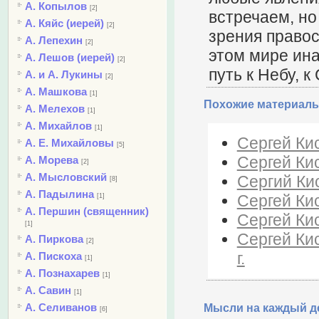
А. Копылов
[2]
встречаем, но
А. Кяйс (иерей)
[2]
зрения правос
А. Лепехин
[2]
этом мире ина
А. Лешов (иерей)
[2]
путь к Небу, к
А. и А. Лукины
[2]
А. Машкова
[1]
Похожие материалы
А. Мелехов
[1]
А. Михайлов
[1]
Сергей Кис
А. Е. Михайловы
[5]
Сергей Кис
А. Морева
[2]
А. Мысловский
Сергий Кис
[8]
А. Падылина
Сергей Ки
[1]
А. Першин (священник)
Сергей Кис
[1]
Сергей Кис
А. Пиркова
[2]
г.
А. Пискоха
[1]
А. Познахарев
[1]
А. Савин
[1]
А. Селиванов
Мысли на каждый де
[6]