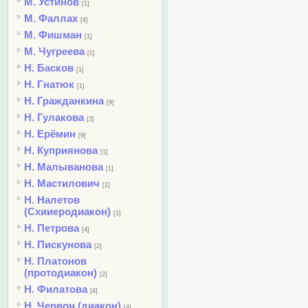
М. Устинов
[1]
М. Фаллах
[4]
М. Фишман
[1]
М. Чугреева
[1]
Н. Басков
[1]
Н. Гнатюк
[1]
Н. Гражданкина
[9]
Н. Гулакова
[3]
Н. Ерёмин
[9]
Н. Куприянова
[1]
Н. Малыванова
[1]
Н. Мастилович
[1]
Н. Налетов
(Схииеродиакон)
[1]
Н. Петрова
[4]
Н. Пискунова
[2]
Н. Платонов
(протодиакон)
[2]
Н. Филатова
[4]
Н. Червон (диакон)
[4]