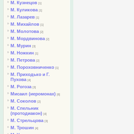
М. Кузнецов
[1]
М. Куликова
[1]
М. Лазарев
[1]
М. Михайлов
[1]
М. Молотова
[2]
М. Мордвинова
[2]
М. Мурин
[3]
М. Ножкин
[1]
М. Петрова
[2]
М. Пороховниченко
[1]
М. Приходько и Г.
Пухова
[4]
М. Рогоза
[3]
Мисаил (иеромонах)
[6]
М. Соколов
[2]
М. Спельник
(протодиакон)
[4]
М. Стрельцова
[3]
М. Трошин
[4]