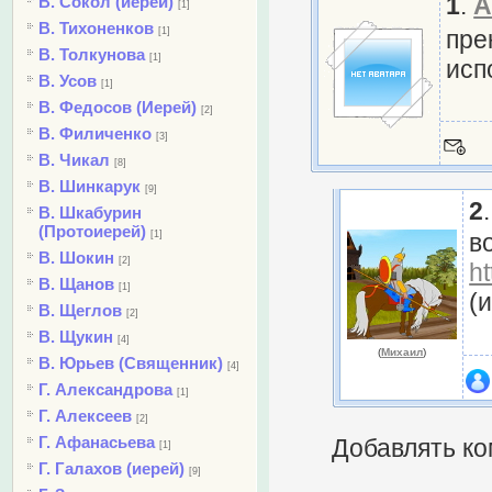
1
.
А
В. Сокол (иерей)
[1]
В. Тихоненков
[1]
пре
В. Толкунова
[1]
исп
В. Усов
[1]
В. Федосов (Иерей)
[2]
В. Филиченко
[3]
В. Чикал
[8]
В. Шинкарук
[9]
2
.
В. Шкабурин
(Протоиерей)
[1]
в
В. Шокин
[2]
ht
В. Щанов
[1]
(
В. Щеглов
[2]
В. Щукин
[4]
(
Михаил
)
В. Юрьев (Священник)
[4]
Г. Александрова
[1]
Г. Алексеев
[2]
Г. Афанасьева
Добавлять ко
[1]
Г. Галахов (иерей)
[9]