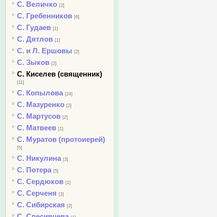
С. Величко
[2]
С. Гребенников
[6]
С. Гудаев
[1]
С. Дятлов
[1]
С. и Л. Ершовы
[2]
С. Зыков
[2]
С. Киселев (священник)
[11]
С. Копылова
[24]
С. Мазуренко
[2]
С. Мартусов
[2]
С. Матвеев
[1]
С. Муратов (протоиерей)
[5]
С. Никулина
[3]
С. Потера
[5]
С. Сердюков
[1]
С. Серченя
[3]
С. Сибирская
[2]
С. Спесивцева