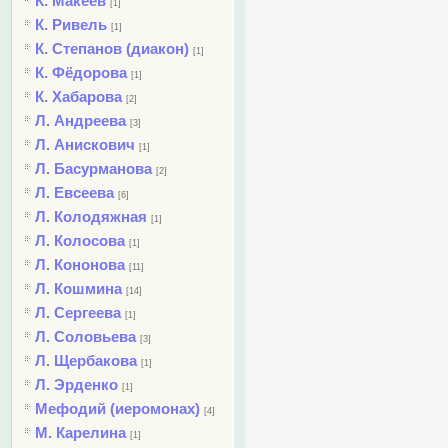
К. Макеев
[1]
К. Ривель
[1]
К. Степанов (диакон)
[1]
К. Фёдорова
[1]
К. Хабарова
[2]
Л. Андреева
[3]
Л. Анискович
[1]
Л. Басурманова
[2]
Л. Евсеева
[6]
Л. Колодяжная
[1]
Л. Колосова
[1]
Л. Кононова
[11]
Л. Кошмина
[14]
Л. Сергеева
[1]
Л. Соловьева
[3]
Л. Щербакова
[1]
Л. Эрденко
[1]
Мефодий (иеромонах)
[4]
М. Карелина
[1]