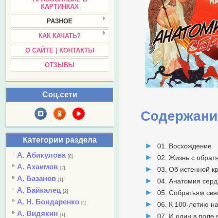
КАРТИНКАХ
РАЗНОЕ
КАК КАЧАТЬ?
О САЙТЕ | КОНТАКТЫ
ОТЗЫВЫ
Соц.сети
Содержани
Категории раздела
01. Восхождение
А. Абикулова
[8]
02. Жизнь с обрат
А. Ахаимов
[2]
03. Об истенной к
А. Базанов
[1]
04. Анатомия сер
А. Байкалец
[2]
05. Собратьям св
А. Н. Бондаренко
[1]
06. К 100-летию н
А. Видякин
[1]
07. И один в поле 