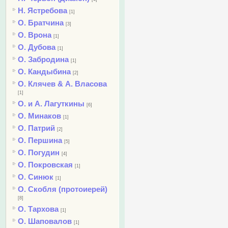
Н. Ястребова
[1]
О. Братчина
[3]
О. Врона
[1]
О. Дубова
[1]
О. Забродина
[1]
О. Кандыбина
[2]
О. Клячев & А. Власова
[1]
О. и А. Лагуткины
[6]
О. Минаков
[1]
О. Патрий
[2]
О. Першина
[5]
О. Погудин
[4]
О. Покровская
[1]
О. Синюк
[1]
О. Скобля (протоиерей)
[8]
О. Тархова
[1]
О. Шаповалов
[1]