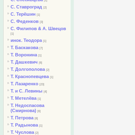
[1]
С. Ставроград
[2]
С. Терёшин
[1]
С. Феденков
[3]
С. Филипов & А. Швецов
[1]
инок. Теодора
[1]
Т. Баскакова
[7]
Т. Воронина
[1]
Т. Дашкевич
[6]
Т. Долгополова
[2]
Т. Краснопевцева
[1]
Т. Лазаренко
[23]
Т. и С. Левины
[4]
Т. Метелёва
[1]
Т. Недоспасова
(Смирнова)
[6]
Т. Петрова
[8]
Т. Радынова
[1]
Т. Чуслова
[2]