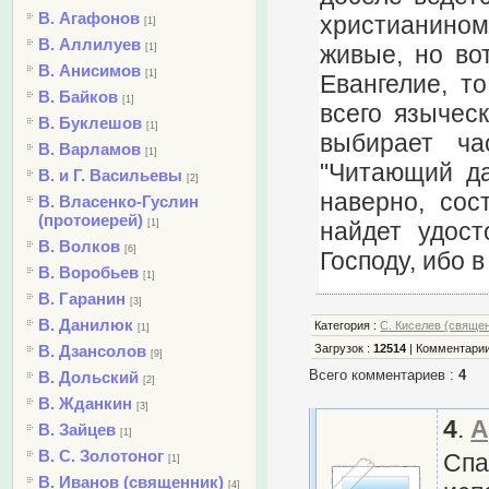
В. Агафонов
христианином
[1]
В. Аллилуев
живые, но во
[1]
В. Анисимов
[1]
Евангелие, т
В. Байков
[1]
всего языческ
В. Буклешов
[1]
выбирает ча
В. Варламов
[1]
"Читающий да
В. и Г. Васильевы
[2]
наверно, сос
В. Власенко-Гуслин
(протоиерей)
найдет удост
[1]
В. Волков
[6]
Господу, ибо 
В. Воробьев
[1]
В. Гаранин
[3]
В. Данилюк
Категория
:
С. Киселев (свяще
[1]
В. Дзансолов
Загрузок
:
12514
|
Комментари
[9]
Всего комментариев
:
4
В. Дольский
[2]
В. Жданкин
[3]
4
.
A
В. Зайцев
[1]
В. С. Золотоног
Спа
[1]
В. Иванов (священник)
[4]