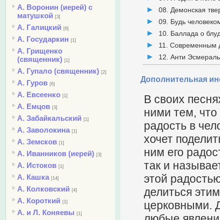
А. Воронин (иерей) с
08. Демонская тв
матушкой
[3]
09. Будь человеко
А. Галицкий
[6]
10. Баллада о блу
А. Государкин
[1]
11. Современным 
А. Грищенко
12. Анти Эсмерал
(священник)
[1]
А. Гупало (священник)
[2]
Дополнительная и
А. Гуров
[6]
А. Евсеенко
В своих песня
[1]
А. Емцов
[3]
ними тем, что 
А. Забайкальский
[1]
радость в чел
А. Заволокина
[1]
хочет поделит
А. Земсков
[1]
ним его радос
А. Иванников (иерей)
[3]
так и называе
А. Истоков
[1]
этой радостью
А. Кашка
[14]
А. Колковский
делиться этим
[4]
А. Короткий
церковными. Д
[1]
А. и Л. Коняевы
[1]
любые явлени