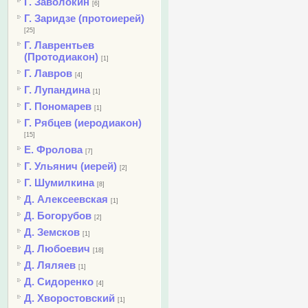
Г. Заволокин
[6]
Г. Заридзе (протоиерей)
[25]
Г. Лаврентьев
(Протодиакон)
[1]
Г. Лавров
[4]
Г. Лупандина
[1]
Г. Пономарев
[1]
Г. Рябцев (иеродиакон)
[15]
Е. Фролова
[7]
Г. Ульянич (иерей)
[2]
Г. Шумилкина
[8]
Д. Алексеевская
[1]
Д. Богорубов
[2]
Д. Земсков
[1]
Д. Любоевич
[18]
Д. Ляляев
[1]
Д. Сидоренко
[4]
Д. Хворостовский
[1]