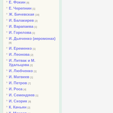
Е. Фокин
[8]
Е. Черепнин
[1]
Ж. Бичевская
[16]
И. Балакирев
[2]
И. Варапаева
[1]
И. Горелова
[1]
И. Дьяченко (иеромонах)
[8]
И. Еременко
[1]
И. Леонова
[2]
И. Литвак и М.
Удальцова
[2]
И. Любченко
[1]
И. Матвеев
[1]
И. Петров
[7]
И. Роса
[4]
И. Семендяев
[1]
И. Скорик
[9]
К. Качьян
[2]