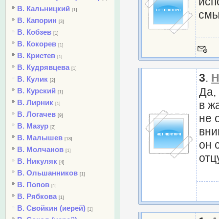
исп
В. Кальницкий
[1]
смы
В. Капорин
[3]
В. Кобзев
[1]
В. Кокорев
[1]
В. Кристев
[1]
В. Кудрявцева
[1]
3
.
Н
В. Кулик
[2]
Да,
В. Курский
[1]
В. Лирник
в ж
[1]
В. Логачев
не 
[9]
В. Мазур
[2]
вни
В. Малышев
[18]
он 
В. Молчанов
[1]
отц
В. Никуляк
[4]
В. Ольшанников
[1]
В. Попов
[1]
В. Рябкова
[1]
В. Свойкин (иерей)
[1]