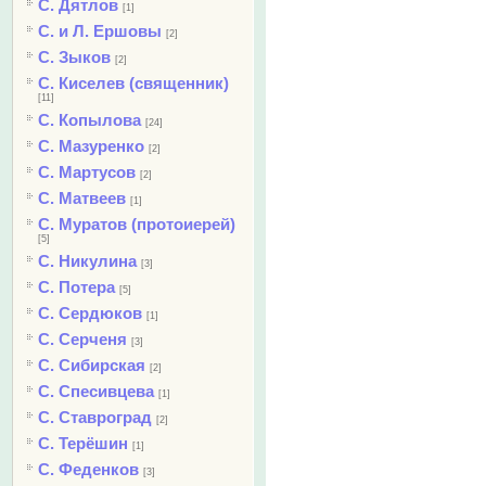
С. Дятлов
[1]
С. и Л. Ершовы
[2]
С. Зыков
[2]
С. Киселев (священник)
[11]
С. Копылова
[24]
С. Мазуренко
[2]
С. Мартусов
[2]
С. Матвеев
[1]
С. Муратов (протоиерей)
[5]
С. Никулина
[3]
С. Потера
[5]
С. Сердюков
[1]
С. Серченя
[3]
С. Сибирская
[2]
С. Спесивцева
[1]
С. Ставроград
[2]
С. Терёшин
[1]
С. Феденков
[3]