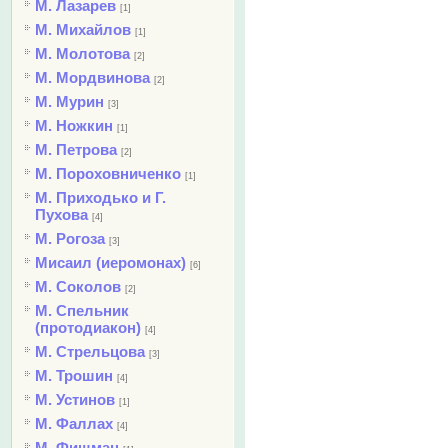
М. Лазарев
[1]
М. Михайлов
[1]
М. Молотова
[2]
М. Мордвинова
[2]
М. Мурин
[3]
М. Ножкин
[1]
М. Петрова
[2]
М. Пороховниченко
[1]
М. Приходько и Г.
Пухова
[4]
М. Рогоза
[3]
Мисаил (иеромонах)
[6]
М. Соколов
[2]
М. Спельник
(протодиакон)
[4]
М. Стрельцова
[3]
М. Трошин
[4]
М. Устинов
[1]
М. Фаллах
[4]
М. Фишман