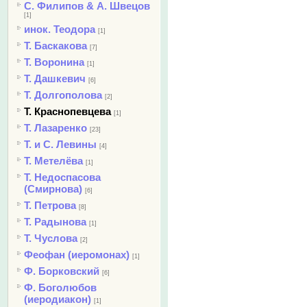
С. Филипов & А. Швецов
[1]
инок. Теодора
[1]
Т. Баскакова
[7]
Т. Воронина
[1]
Т. Дашкевич
[6]
Т. Долгополова
[2]
Т. Краснопевцева
[1]
Т. Лазаренко
[23]
Т. и С. Левины
[4]
Т. Метелёва
[1]
Т. Недоспасова
(Смирнова)
[6]
Т. Петрова
[8]
Т. Радынова
[1]
Т. Чуслова
[2]
Феофан (иеромонах)
[1]
Ф. Борковский
[6]
Ф. Боголюбов
(иеродиакон)
[1]