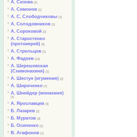
А. Сизова
[1]
А. Симонов
[1]
А. С. Слободчиковы
[1]
А. Солодовников
[1]
А. Сороковой
[2]
А. Старостенко
(протоиерей)
[5]
А. Стрельцов
[1]
А. Фадеев
[14]
А. Шерешевская
(Схимонахиня)
[1]
А. Шестун (игумения)
[2]
А. Широченко
[7]
А. Шнейдер (монахиня)
[1]
А. Ярославцев
[3]
Б. Лазарев
[2]
Б. Муратов
[3]
Б. Осипенко
[1]
В. Агафонов
[1]