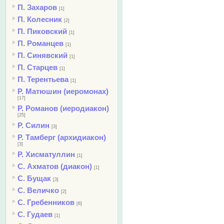
П. Захаров
[1]
П. Колесник
[2]
П. Пиковский
[1]
П. Романцев
[1]
П. Синявский
[1]
П. Старцев
[1]
П. Терентьева
[1]
Р. Матюшин (иеромонах)
[17]
Р. Романов (иеродиакон)
[25]
Р. Силин
[3]
Р. Тамберг (архидиакон)
[3]
Р. Хисматуллин
[1]
С. Ахматов (диакон)
[1]
С. Бущак
[3]
С. Величко
[2]
С. Гребенников
[6]
С. Гудаев
[1]