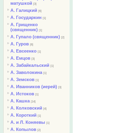
матушкой
[3]
А. Галицкий
[6]
А. Государкин
[1]
А. Грищенко
(священник)
[1]
А. Гупало (священник)
[2]
А. Гуров
[6]
А. Евсеенко
[1]
А. Емцов
[3]
А. Забайкальский
[1]
А. Заволокина
[1]
А. Земсков
[1]
А. Иванников (иерей)
[3]
А. Истоков
[1]
А. Кашка
[14]
А. Колковский
[4]
А. Короткий
[1]
А. и Л. Коняевы
[1]
А. Копылов
[2]