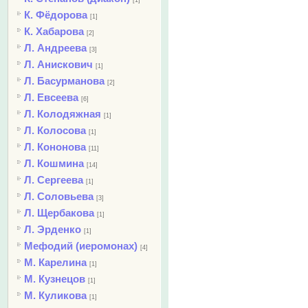
[1]
К. Фёдорова
[1]
К. Хабарова
[2]
Л. Андреева
[3]
Л. Анискович
[1]
Л. Басурманова
[2]
Л. Евсеева
[6]
Л. Колодяжная
[1]
Л. Колосова
[1]
Л. Кононова
[11]
Л. Кошмина
[14]
Л. Сергеева
[1]
Л. Соловьева
[3]
Л. Щербакова
[1]
Л. Эрденко
[1]
Мефодий (иеромонах)
[4]
М. Карелина
[1]
М. Кузнецов
[1]
М. Куликова
[1]