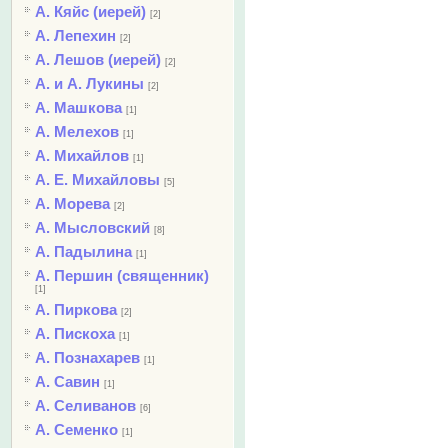
А. Кяйс (иерей)
[2]
А. Лепехин
[2]
А. Лешов (иерей)
[2]
А. и А. Лукины
[2]
А. Машкова
[1]
А. Мелехов
[1]
А. Михайлов
[1]
А. Е. Михайловы
[5]
А. Морева
[2]
А. Мысловский
[8]
А. Падылина
[1]
А. Першин (священник)
[1]
А. Пиркова
[2]
А. Пискоха
[1]
А. Познахарев
[1]
А. Савин
[1]
А. Селиванов
[6]
А. Семенко
[1]