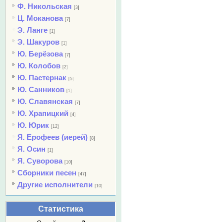
Ф. Никольская
[3]
Ц. Моканова
[7]
Э. Ланге
[1]
Э. Шакуров
[1]
Ю. Берёзова
[7]
Ю. Колобов
[2]
Ю. Пастернак
[5]
Ю. Санников
[1]
Ю. Славянская
[7]
Ю. Храпицкий
[4]
Ю. Юрик
[12]
Я. Ерофеев (иерей)
[8]
Я. Осин
[1]
Я. Суворова
[10]
Сборники песен
[47]
Другие исполнители
[10]
Статистика