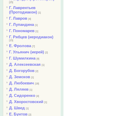
[25]
Г. Лаврентьев
(Протодиакон)
[1]
Г. Лавров
[4]
Г. Лупандина
[1]
Г. Пономарев
[1]
Г. Рябцев (иеродиакон)
[15]
Е. Фролова
[7]
Г. Ульянич (иерей)
[2]
Г. Шумилкина
[8]
Д. Алексеевская
[1]
Д. Богорубов
[2]
Д. Земсков
[1]
Д. Любоевич
[18]
Д. Ляляев
[1]
Д. Сидоренко
[4]
Д. Хворостовский
[1]
Д. Швед
[1]
Е. Бунтов
[2]