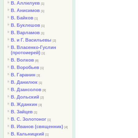
В. Аллилуев
[1]
В. Анисимов
[1]
В. Байков
[1]
В. Буклешов
[1]
В. Варламов
[1]
В. и Г. Васильевы
[2]
В. Власенко-Гуслин
(протоиерей)
[1]
В. Волков
[6]
В. Воробьев
[1]
В. Гаранин
[3]
В. Данилюк
[1]
В. Дзансолов
[9]
В. Дольский
[2]
В. Жданкин
[3]
В. Зайцев
[1]
В. С. Золотоног
[1]
В. Иванов (священник)
[4]
В. Кальницкий
[1]