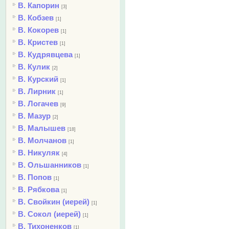
В. Капорин
[3]
В. Кобзев
[1]
В. Кокорев
[1]
В. Кристев
[1]
В. Кудрявцева
[1]
В. Кулик
[2]
В. Курский
[1]
В. Лирник
[1]
В. Логачев
[9]
В. Мазур
[2]
В. Малышев
[18]
В. Молчанов
[1]
В. Никуляк
[4]
В. Ольшанников
[1]
В. Попов
[1]
В. Рябкова
[1]
В. Свойкин (иерей)
[1]
В. Сокол (иерей)
[1]
В. Тихоненков
[1]