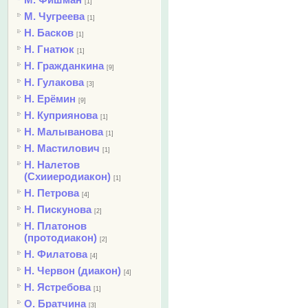
[1]
М. Чугреева
[1]
Н. Басков
[1]
Н. Гнатюк
[1]
Н. Гражданкина
[9]
Н. Гулакова
[3]
Н. Ерёмин
[9]
Н. Куприянова
[1]
Н. Малыванова
[1]
Н. Мастилович
[1]
Н. Налетов
(Схииеродиакон)
[1]
Н. Петрова
[4]
Н. Пискунова
[2]
Н. Платонов
(протодиакон)
[2]
Н. Филатова
[4]
Н. Червон (диакон)
[4]
Н. Ястребова
[1]
О. Братчина
[3]