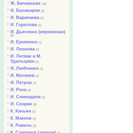
Ж. Бичевская
[16]
И. Балакирев
[2]
И. Варапаева
[1]
И. Горелова
[1]
И. Дьяченко (иеромонах)
[8]
И. Еременко
[1]
И. Леонова
[2]
И. Литвак и М.
Удальцова
[2]
И. Любченко
[1]
И. Матвеев
[1]
И. Петров
[7]
И. Роса
[4]
И. Семендяев
[1]
И. Скорик
[9]
К. Качьян
[2]
К. Макеев
[1]
К. Ривель
[1]
К. Степанов (диакон)