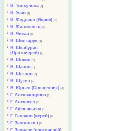
В. Толкунова
[1]
В. Усов
[1]
В. Федосов (Иерей)
[2]
В. Филиченко
[3]
В. Чикал
[8]
В. Шинкарук
[9]
В. Шкабурин
(Протоиерей)
[1]
В. Шокин
[2]
В. Щанов
[1]
В. Щеглов
[2]
В. Щукин
[4]
В. Юрьев (Священник)
[4]
Г. Александрова
[1]
Г. Алексеев
[2]
Г. Афанасьева
[1]
Г. Галахов (иерей)
[9]
Г. Заволокин
[6]
Г. Заридзе (протоиерей)