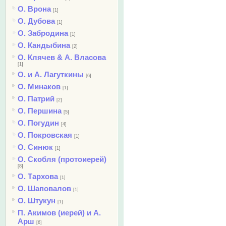
О. Врона
[1]
О. Дубова
[1]
О. Забродина
[1]
О. Кандыбина
[2]
О. Клячев & А. Власова
[1]
О. и А. Лагуткины
[6]
О. Минаков
[1]
О. Патрий
[2]
О. Першина
[5]
О. Погудин
[4]
О. Покровская
[1]
О. Синюк
[1]
О. Скобля (протоиерей)
[8]
О. Тархова
[1]
О. Шаповалов
[1]
О. Штукун
[1]
П. Акимов (иерей) и А.
Арш
[6]