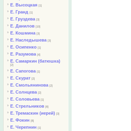
Е. Высоцкая
[1]
Е. Гранд
[1]
Е. Груздева
[3]
Е. Данилов
[10]
Е. Кошмина
[3]
Е. Наследышева
[3]
Е. Осипенко
[1]
Е. Разумова
[4]
Е. Самаркин (батюшка)
[2]
Е. Сапогова
[1]
Е. Скурат
[2]
Е. Смольянинова
[2]
Е. Солнцева
[2]
Е. Соловьева
[1]
Е. Стрельников
[6]
Е. Тремаскин (иерей)
[3]
Е. Фокин
[8]
Е. Черепнин
[1]