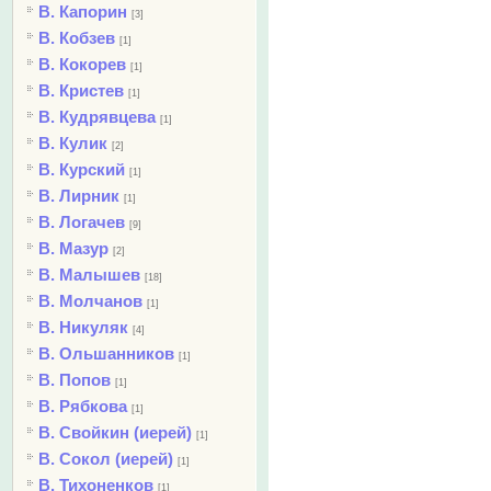
В. Капорин
[3]
В. Кобзев
[1]
В. Кокорев
[1]
В. Кристев
[1]
В. Кудрявцева
[1]
В. Кулик
[2]
В. Курский
[1]
В. Лирник
[1]
В. Логачев
[9]
В. Мазур
[2]
В. Малышев
[18]
В. Молчанов
[1]
В. Никуляк
[4]
В. Ольшанников
[1]
В. Попов
[1]
В. Рябкова
[1]
В. Свойкин (иерей)
[1]
В. Сокол (иерей)
[1]
В. Тихоненков
[1]