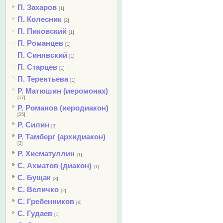
П. Захаров
[1]
П. Колесник
[2]
П. Пиковский
[1]
П. Романцев
[1]
П. Синявский
[1]
П. Старцев
[1]
П. Терентьева
[1]
Р. Матюшин (иеромонах)
[17]
Р. Романов (иеродиакон)
[25]
Р. Силин
[3]
Р. Тамберг (архидиакон)
[3]
Р. Хисматуллин
[1]
С. Ахматов (диакон)
[1]
С. Бущак
[3]
С. Величко
[2]
С. Гребенников
[6]
С. Гудаев
[1]