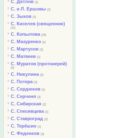
С. Дятлов
[1]
С. и Л. Ершовы
[2]
С. Зыков
[2]
С. Киселев (священник)
[11]
С. Копылова
[24]
С. Мазуренко
[2]
С. Мартусов
[2]
С. Матвеев
[1]
С. Муратов (протоиерей)
[5]
С. Никулина
[3]
С. Потера
[5]
С. Сердюков
[1]
С. Серченя
[3]
С. Сибирская
[2]
С. Спесивцева
[1]
С. Ставроград
[2]
С. Терёшин
[1]
С. Феденков
[3]