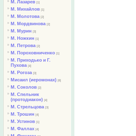
М. Лазарев
[1]
М. Михайлов
[1]
М. Молотова
[2]
М. Мордвинова
[2]
М. Мурин
[3]
М. Ножкин
[1]
М. Петрова
[2]
М. Пороховниченко
[1]
М. Приходько и Г.
Пухова
[4]
М. Рогоза
[3]
Мисаил (иеромонах)
[6]
М. Соколов
[2]
М. Спельник
(протодиакон)
[4]
М. Стрельцова
[3]
М. Трошин
[4]
М. Устинов
[1]
М. Фаллах
[4]
М. Фишман