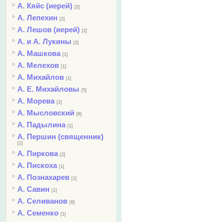
А. Кяйс (иерей)
[2]
А. Лепехин
[2]
А. Лешов (иерей)
[2]
А. и А. Лукины
[2]
А. Машкова
[1]
А. Мелехов
[1]
А. Михайлов
[1]
А. Е. Михайловы
[5]
А. Морева
[2]
А. Мысловский
[8]
А. Падылина
[1]
А. Першин (священник)
[1]
А. Пиркова
[2]
А. Пискоха
[1]
А. Познахарев
[1]
А. Савин
[1]
А. Селиванов
[6]
А. Семенко
[1]