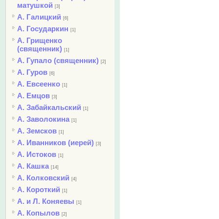
матушкой
[3]
А. Галицкий
[6]
А. Государкин
[1]
А. Грищенко
(священник)
[1]
А. Гупало (священник)
[2]
А. Гуров
[6]
А. Евсеенко
[1]
А. Емцов
[3]
А. Забайкальский
[1]
А. Заволокина
[1]
А. Земсков
[1]
А. Иванников (иерей)
[3]
А. Истоков
[1]
А. Кашка
[14]
А. Колковский
[4]
А. Короткий
[1]
А. и Л. Коняевы
[1]
А. Копылов
[2]