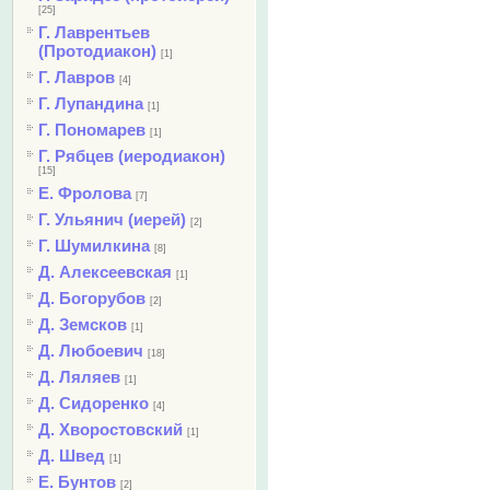
[25]
Г. Лаврентьев
(Протодиакон)
[1]
Г. Лавров
[4]
Г. Лупандина
[1]
Г. Пономарев
[1]
Г. Рябцев (иеродиакон)
[15]
Е. Фролова
[7]
Г. Ульянич (иерей)
[2]
Г. Шумилкина
[8]
Д. Алексеевская
[1]
Д. Богорубов
[2]
Д. Земсков
[1]
Д. Любоевич
[18]
Д. Ляляев
[1]
Д. Сидоренко
[4]
Д. Хворостовский
[1]
Д. Швед
[1]
Е. Бунтов
[2]