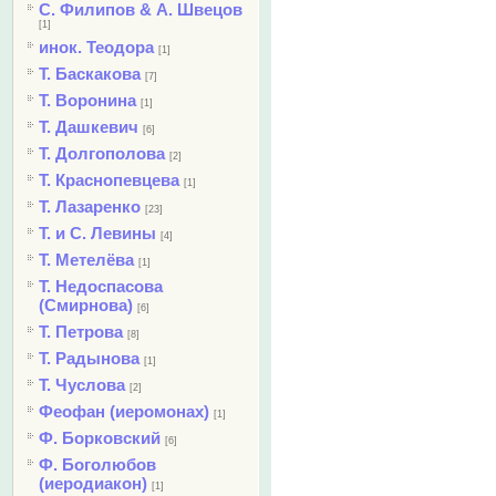
С. Филипов & А. Швецов
[1]
инок. Теодора
[1]
Т. Баскакова
[7]
Т. Воронина
[1]
Т. Дашкевич
[6]
Т. Долгополова
[2]
Т. Краснопевцева
[1]
Т. Лазаренко
[23]
Т. и С. Левины
[4]
Т. Метелёва
[1]
Т. Недоспасова
(Смирнова)
[6]
Т. Петрова
[8]
Т. Радынова
[1]
Т. Чуслова
[2]
Феофан (иеромонах)
[1]
Ф. Борковский
[6]
Ф. Боголюбов
(иеродиакон)
[1]