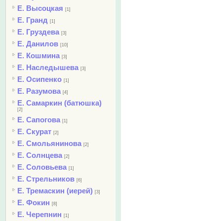
Е. Высоцкая
[1]
Е. Гранд
[1]
Е. Груздева
[3]
Е. Данилов
[10]
Е. Кошмина
[3]
Е. Наследышева
[3]
Е. Осипенко
[1]
Е. Разумова
[4]
Е. Самаркин (батюшка)
[2]
Е. Сапогова
[1]
Е. Скурат
[2]
Е. Смольянинова
[2]
Е. Солнцева
[2]
Е. Соловьева
[1]
Е. Стрельников
[6]
Е. Тремаскин (иерей)
[3]
Е. Фокин
[8]
Е. Черепнин
[1]