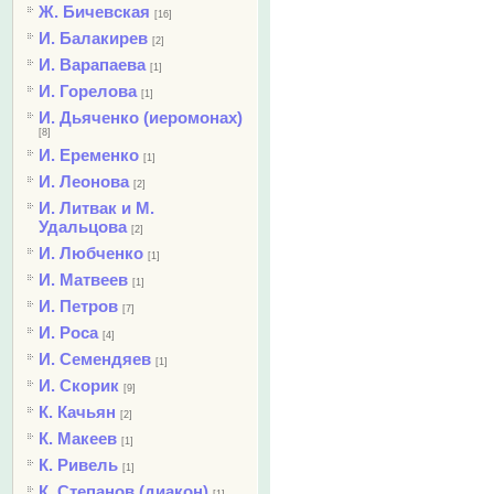
Ж. Бичевская
[16]
И. Балакирев
[2]
И. Варапаева
[1]
И. Горелова
[1]
И. Дьяченко (иеромонах)
[8]
И. Еременко
[1]
И. Леонова
[2]
И. Литвак и М.
Удальцова
[2]
И. Любченко
[1]
И. Матвеев
[1]
И. Петров
[7]
И. Роса
[4]
И. Семендяев
[1]
И. Скорик
[9]
К. Качьян
[2]
К. Макеев
[1]
К. Ривель
[1]
К. Степанов (диакон)