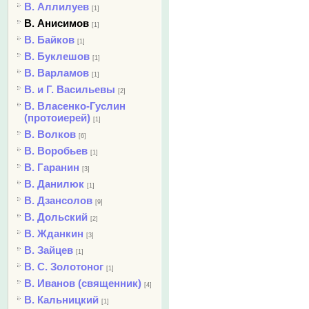
В. Аллилуев
[1]
В. Анисимов
[1]
В. Байков
[1]
В. Буклешов
[1]
В. Варламов
[1]
В. и Г. Васильевы
[2]
В. Власенко-Гуслин
(протоиерей)
[1]
В. Волков
[6]
В. Воробьев
[1]
В. Гаранин
[3]
В. Данилюк
[1]
В. Дзансолов
[9]
В. Дольский
[2]
В. Жданкин
[3]
В. Зайцев
[1]
В. С. Золотоног
[1]
В. Иванов (священник)
[4]
В. Кальницкий
[1]