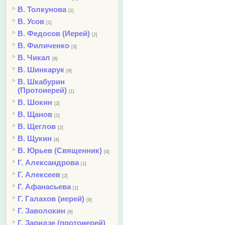
В. Толкунова
[1]
В. Усов
[1]
В. Федосов (Иерей)
[2]
В. Филиченко
[3]
В. Чикал
[8]
В. Шинкарук
[9]
В. Шкабурин
(Протоиерей)
[1]
В. Шокин
[2]
В. Щанов
[1]
В. Щеглов
[2]
В. Щукин
[4]
В. Юрьев (Священник)
[4]
Г. Александрова
[1]
Г. Алексеев
[2]
Г. Афанасьева
[1]
Г. Галахов (иерей)
[9]
Г. Заволокин
[6]
Г. Заридзе (протоиерей)