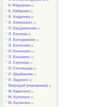
[1]
К. Фёдорова
[1]
К. Хабарова
[2]
Л. Андреева
[3]
Л. Анискович
[1]
Л. Басурманова
[2]
Л. Евсеева
[6]
Л. Колодяжная
[1]
Л. Колосова
[1]
Л. Кононова
[11]
Л. Кошмина
[14]
Л. Сергеева
[1]
Л. Соловьева
[3]
Л. Щербакова
[1]
Л. Эрденко
[1]
Мефодий (иеромонах)
[4]
М. Карелина
[1]
М. Кузнецов
[1]
М. Куликова
[1]