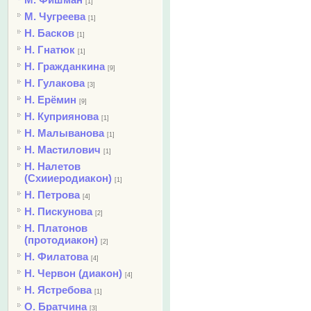
[1]
М. Чугреева
[1]
Н. Басков
[1]
Н. Гнатюк
[1]
Н. Гражданкина
[9]
Н. Гулакова
[3]
Н. Ерёмин
[9]
Н. Куприянова
[1]
Н. Малыванова
[1]
Н. Мастилович
[1]
Н. Налетов
(Схииеродиакон)
[1]
Н. Петрова
[4]
Н. Пискунова
[2]
Н. Платонов
(протодиакон)
[2]
Н. Филатова
[4]
Н. Червон (диакон)
[4]
Н. Ястребова
[1]
О. Братчина
[3]