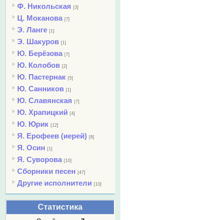
Ф. Никольская
[3]
Ц. Моканова
[7]
Э. Ланге
[1]
Э. Шакуров
[1]
Ю. Берёзова
[7]
Ю. Колобов
[2]
Ю. Пастернак
[5]
Ю. Санников
[1]
Ю. Славянская
[7]
Ю. Храпицкий
[4]
Ю. Юрик
[12]
Я. Ерофеев (иерей)
[8]
Я. Осин
[1]
Я. Суворова
[10]
Сборники песен
[47]
Другие исполнители
[10]
Статистика