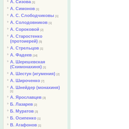
А. Сизова
[1]
А. Симонов
[1]
А. С. Слободчиковы
[1]
А. Солодовников
[1]
А. Сороковой
[2]
А. Старостенко
(протоиерей)
[5]
А. Стрельцов
[1]
А. Фадеев
[14]
А. Шерешевская
(Схимонахиня)
[1]
А. Шестун (игумения)
[2]
А. Широченко
[7]
А. Шнейдер (монахиня)
[1]
А. Ярославцев
[3]
Б. Лазарев
[2]
Б. Муратов
[3]
Б. Осипенко
[1]
В. Агафонов
[1]