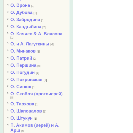
О. Врона
[1]
О. Дубова
[1]
О. Забродина
[1]
О. Кандыбина
[2]
О. Клячев & А. Власова
[1]
О. и А. Лагуткины
[6]
О. Минаков
[1]
О. Патрий
[2]
О. Першина
[5]
О. Погудин
[4]
О. Покровская
[1]
О. Синюк
[1]
О. Скобля (протоиерей)
[8]
О. Тархова
[1]
О. Шаповалов
[1]
О. Штукун
[1]
П. Акимов (иерей) и А.
Арш
[6]