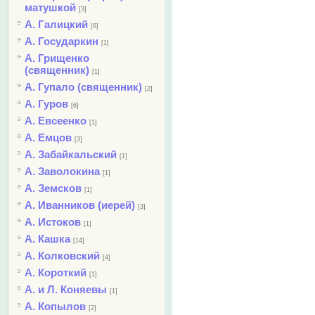
матушкой
[3]
А. Галицкий
[6]
А. Государкин
[1]
А. Грищенко
(священник)
[1]
А. Гупало (священник)
[2]
А. Гуров
[6]
А. Евсеенко
[1]
А. Емцов
[3]
А. Забайкальский
[1]
А. Заволокина
[1]
А. Земсков
[1]
А. Иванников (иерей)
[3]
А. Истоков
[1]
А. Кашка
[14]
А. Колковский
[4]
А. Короткий
[1]
А. и Л. Коняевы
[1]
А. Копылов
[2]