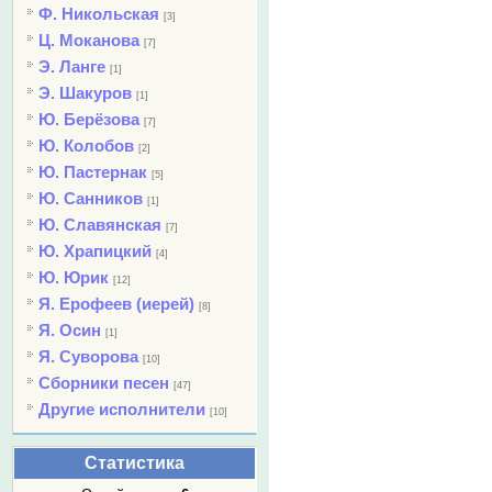
Ф. Никольская
[3]
Ц. Моканова
[7]
Э. Ланге
[1]
Э. Шакуров
[1]
Ю. Берёзова
[7]
Ю. Колобов
[2]
Ю. Пастернак
[5]
Ю. Санников
[1]
Ю. Славянская
[7]
Ю. Храпицкий
[4]
Ю. Юрик
[12]
Я. Ерофеев (иерей)
[8]
Я. Осин
[1]
Я. Суворова
[10]
Сборники песен
[47]
Другие исполнители
[10]
Статистика