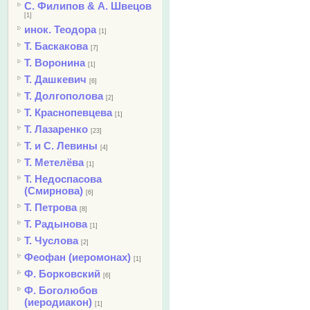
С. Филипов & А. Швецов
[1]
инок. Теодора
[1]
Т. Баскакова
[7]
Т. Воронина
[1]
Т. Дашкевич
[6]
Т. Долгополова
[2]
Т. Краснопевцева
[1]
Т. Лазаренко
[23]
Т. и С. Левины
[4]
Т. Метелёва
[1]
Т. Недоспасова
(Смирнова)
[6]
Т. Петрова
[8]
Т. Радынова
[1]
Т. Чуслова
[2]
Феофан (иеромонах)
[1]
Ф. Борковский
[6]
Ф. Боголюбов
(иеродиакон)
[1]