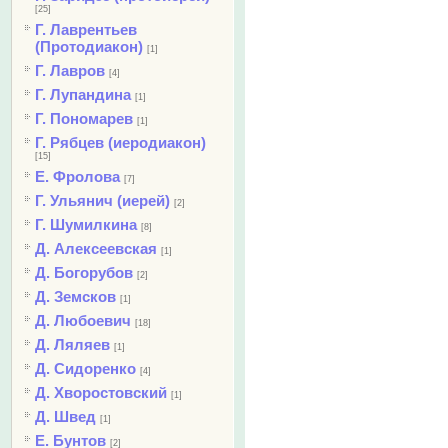
[25]
Г. Лаврентьев
(Протодиакон)
[1]
Г. Лавров
[4]
Г. Лупандина
[1]
Г. Пономарев
[1]
Г. Рябцев (иеродиакон)
[15]
Е. Фролова
[7]
Г. Ульянич (иерей)
[2]
Г. Шумилкина
[8]
Д. Алексеевская
[1]
Д. Богорубов
[2]
Д. Земсков
[1]
Д. Любоевич
[18]
Д. Ляляев
[1]
Д. Сидоренко
[4]
Д. Хворостовский
[1]
Д. Швед
[1]
Е. Бунтов
[2]