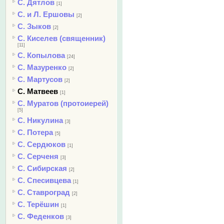
С. Дятлов
[1]
С. и Л. Ершовы
[2]
С. Зыков
[2]
С. Киселев (священник)
[11]
С. Копылова
[24]
С. Мазуренко
[2]
С. Мартусов
[2]
С. Матвеев
[1]
С. Муратов (протоиерей)
[5]
С. Никулина
[3]
С. Потера
[5]
С. Сердюков
[1]
С. Серченя
[3]
С. Сибирская
[2]
С. Спесивцева
[1]
С. Ставроград
[2]
С. Терёшин
[1]
С. Феденков
[3]