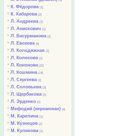
[1]
К. Фёдорова
[1]
К. Хабарова
[2]
Л. Андреева
[3]
Л. Анискович
[1]
Л. Басурманова
[2]
Л. Евсеева
[6]
Л. Колодяжная
[1]
Л. Колосова
[1]
Л. Кононова
[11]
Л. Кошмина
[14]
Л. Сергеева
[1]
Л. Соловьева
[3]
Л. Щербакова
[1]
Л. Эрденко
[1]
Мефодий (иеромонах)
[4]
М. Карелина
[1]
М. Кузнецов
[1]
М. Куликова
[1]