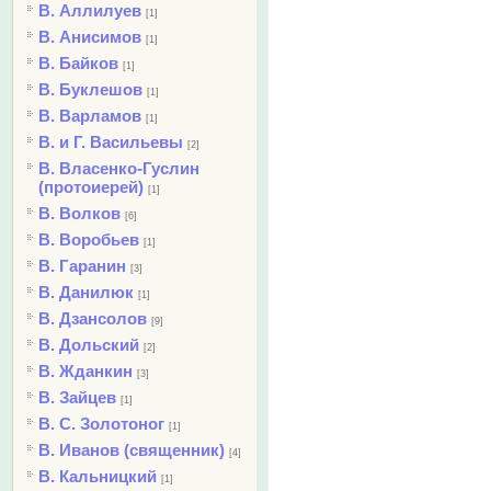
В. Аллилуев
[1]
В. Анисимов
[1]
В. Байков
[1]
В. Буклешов
[1]
В. Варламов
[1]
В. и Г. Васильевы
[2]
В. Власенко-Гуслин
(протоиерей)
[1]
В. Волков
[6]
В. Воробьев
[1]
В. Гаранин
[3]
В. Данилюк
[1]
В. Дзансолов
[9]
В. Дольский
[2]
В. Жданкин
[3]
В. Зайцев
[1]
В. С. Золотоног
[1]
В. Иванов (священник)
[4]
В. Кальницкий
[1]