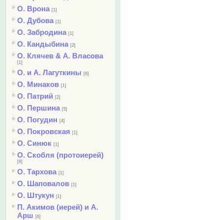
О. Врона
[1]
О. Дубова
[1]
О. Забродина
[1]
О. Кандыбина
[2]
О. Клячев & А. Власова
[1]
О. и А. Лагуткины
[6]
О. Минаков
[1]
О. Патрий
[2]
О. Першина
[5]
О. Погудин
[4]
О. Покровская
[1]
О. Синюк
[1]
О. Скобля (протоиерей)
[8]
О. Тархова
[1]
О. Шаповалов
[1]
О. Штукун
[1]
П. Акимов (иерей) и А.
Арш
[6]