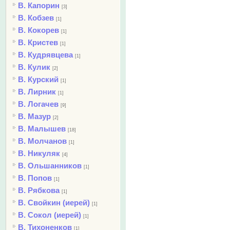
В. Капорин
[3]
В. Кобзев
[1]
В. Кокорев
[1]
В. Кристев
[1]
В. Кудрявцева
[1]
В. Кулик
[2]
В. Курский
[1]
В. Лирник
[1]
В. Логачев
[9]
В. Мазур
[2]
В. Малышев
[18]
В. Молчанов
[1]
В. Никуляк
[4]
В. Ольшанников
[1]
В. Попов
[1]
В. Рябкова
[1]
В. Свойкин (иерей)
[1]
В. Сокол (иерей)
[1]
В. Тихоненков
[1]