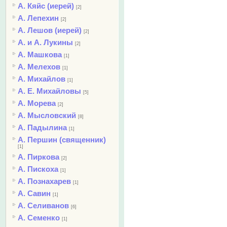
А. Кяйс (иерей)
[2]
А. Лепехин
[2]
А. Лешов (иерей)
[2]
А. и А. Лукины
[2]
А. Машкова
[1]
А. Мелехов
[1]
А. Михайлов
[1]
А. Е. Михайловы
[5]
А. Морева
[2]
А. Мысловский
[8]
А. Падылина
[1]
А. Першин (священник)
[1]
А. Пиркова
[2]
А. Пискоха
[1]
А. Познахарев
[1]
А. Савин
[1]
А. Селиванов
[6]
А. Семенко
[1]