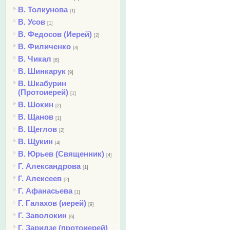
В. Толкунова
[1]
В. Усов
[1]
В. Федосов (Иерей)
[2]
В. Филиченко
[3]
В. Чикал
[8]
В. Шинкарук
[9]
В. Шкабурин
(Протоиерей)
[1]
В. Шокин
[2]
В. Щанов
[1]
В. Щеглов
[2]
В. Щукин
[4]
В. Юрьев (Священник)
[4]
Г. Александрова
[1]
Г. Алексеев
[2]
Г. Афанасьева
[1]
Г. Галахов (иерей)
[9]
Г. Заволокин
[6]
Г. Заридзе (протоиерей)