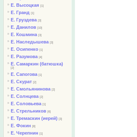
Е. Высоцкая
[1]
Е. Гранд
[1]
Е. Груздева
[3]
Е. Данилов
[10]
Е. Кошмина
[3]
Е. Наследышева
[3]
Е. Осипенко
[1]
Е. Разумова
[4]
Е. Самаркин (батюшка)
[2]
Е. Сапогова
[1]
Е. Скурат
[2]
Е. Смольянинова
[2]
Е. Солнцева
[2]
Е. Соловьева
[1]
Е. Стрельников
[6]
Е. Тремаскин (иерей)
[3]
Е. Фокин
[8]
Е. Черепнин
[1]