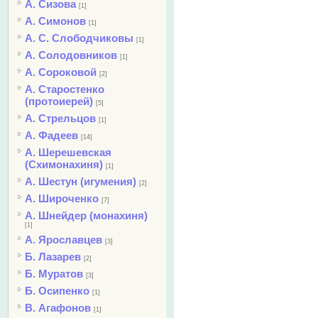
А. Сизова
[1]
А. Симонов
[1]
А. С. Слободчиковы
[1]
А. Солодовников
[1]
А. Сороковой
[2]
А. Старостенко
(протоиерей)
[5]
А. Стрельцов
[1]
А. Фадеев
[14]
А. Шерешевская
(Схимонахиня)
[1]
А. Шестун (игумения)
[2]
А. Широченко
[7]
А. Шнейдер (монахиня)
[1]
А. Ярославцев
[3]
Б. Лазарев
[2]
Б. Муратов
[3]
Б. Осипенко
[1]
В. Агафонов
[1]