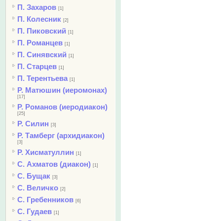
П. Захаров
[1]
П. Колесник
[2]
П. Пиковский
[1]
П. Романцев
[1]
П. Синявский
[1]
П. Старцев
[1]
П. Терентьева
[1]
Р. Матюшин (иеромонах)
[17]
Р. Романов (иеродиакон)
[25]
Р. Силин
[3]
Р. Тамберг (архидиакон)
[3]
Р. Хисматуллин
[1]
С. Ахматов (диакон)
[1]
С. Бущак
[3]
С. Величко
[2]
С. Гребенников
[6]
С. Гудаев
[1]