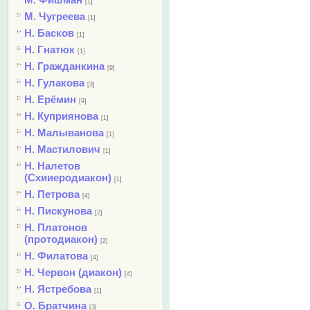
[1]
М. Чугреева
[1]
Н. Басков
[1]
Н. Гнатюк
[1]
Н. Гражданкина
[9]
Н. Гулакова
[3]
Н. Ерёмин
[9]
Н. Куприянова
[1]
Н. Малыванова
[1]
Н. Мастилович
[1]
Н. Налетов
(Схииеродиакон)
[1]
Н. Петрова
[4]
Н. Пискунова
[2]
Н. Платонов
(протодиакон)
[2]
Н. Филатова
[4]
Н. Червон (диакон)
[4]
Н. Ястребова
[1]
О. Братчина
[3]