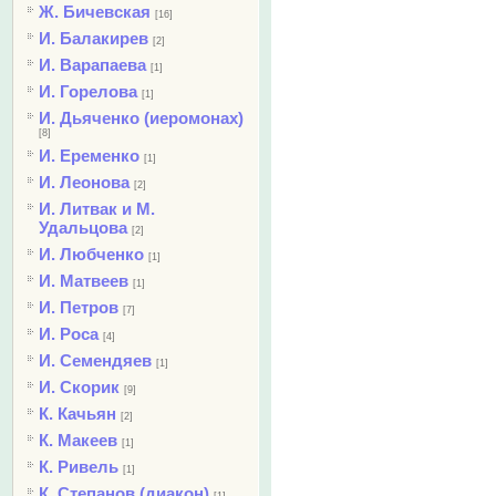
Ж. Бичевская
[16]
И. Балакирев
[2]
И. Варапаева
[1]
И. Горелова
[1]
И. Дьяченко (иеромонах)
[8]
И. Еременко
[1]
И. Леонова
[2]
И. Литвак и М.
Удальцова
[2]
И. Любченко
[1]
И. Матвеев
[1]
И. Петров
[7]
И. Роса
[4]
И. Семендяев
[1]
И. Скорик
[9]
К. Качьян
[2]
К. Макеев
[1]
К. Ривель
[1]
К. Степанов (диакон)