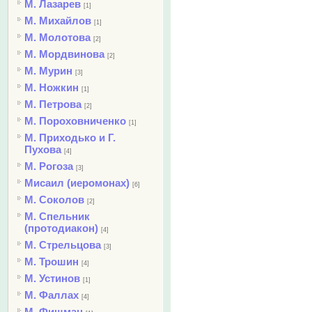
М. Лазарев
[1]
М. Михайлов
[1]
М. Молотова
[2]
М. Мордвинова
[2]
М. Мурин
[3]
М. Ножкин
[1]
М. Петрова
[2]
М. Пороховниченко
[1]
М. Приходько и Г.
Пухова
[4]
М. Рогоза
[3]
Мисаил (иеромонах)
[6]
М. Соколов
[2]
М. Спельник
(протодиакон)
[4]
М. Стрельцова
[3]
М. Трошин
[4]
М. Устинов
[1]
М. Фаллах
[4]
М. Фишман