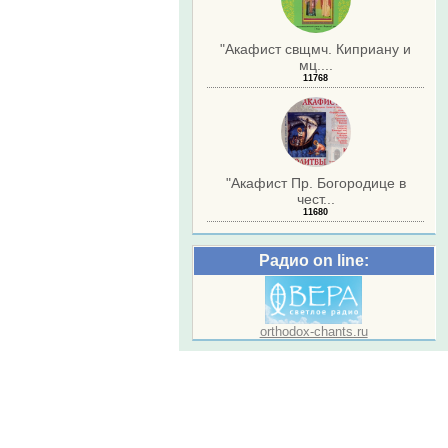
"Акафист свщмч. Киприану и
мц....
11768
"Акафист Пр. Богородице в
чест...
11680
Радио on line:
orthodox-chants.ru