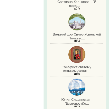
Светлана Копылова - "Я
сердце ...
12270
Великий хор Свято-Успенской
Почаевс...
12090
"Акафист святому
великомученик...
11985
Юлия Славянская -
"Благовест&q...
11978