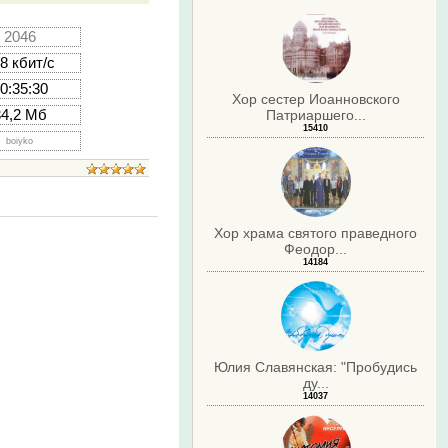
2046
8 кбит/с
0:35:30
Хор сестер Иоанновского
34,2 Мб
Патриаршего...
15410
boiyko
Хор храма святого праведного
Феодор...
14184
Юлия Славянская: "Пробудись
ду...
14037