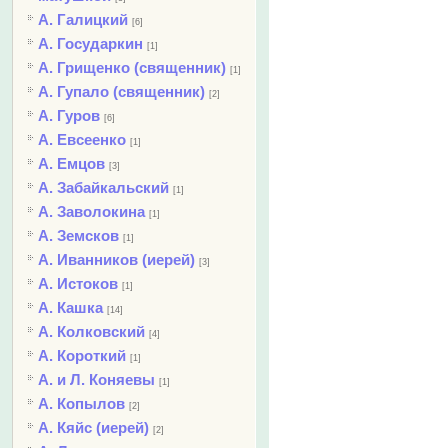
А. Галицкий
[6]
А. Государкин
[1]
А. Грищенко (священник)
[1]
А. Гупало (священник)
[2]
А. Гуров
[6]
А. Евсеенко
[1]
А. Емцов
[3]
А. Забайкальский
[1]
А. Заволокина
[1]
А. Земсков
[1]
А. Иванников (иерей)
[3]
А. Истоков
[1]
А. Кашка
[14]
А. Колковский
[4]
А. Короткий
[1]
А. и Л. Коняевы
[1]
А. Копылов
[2]
А. Кяйс (иерей)
[2]