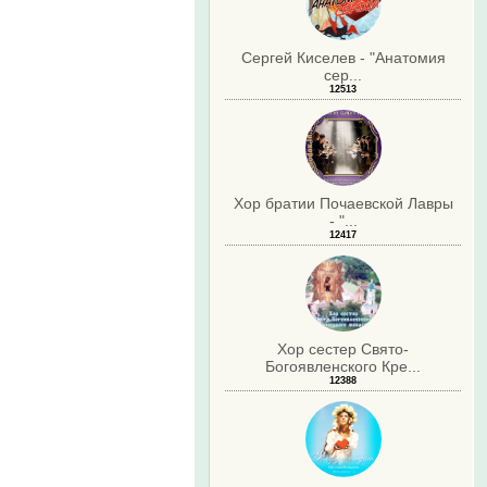
Сергей Киселев - "Анатомия
сер...
12513
Хор братии Почаевской Лавры
- "...
12417
Хор сестер Свято-
Богоявленского Кре...
12388