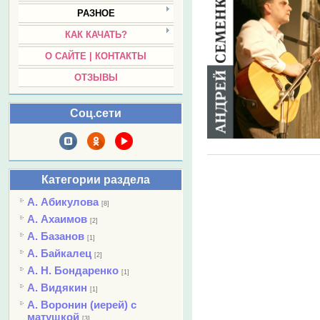
РАЗНОЕ
КАК КАЧАТЬ?
О САЙТЕ | КОНТАКТЫ
ОТЗЫВЫ
Соц.сети
Категории раздела
А. Абикулова
[8]
А. Ахаимов
[2]
А. Базанов
[1]
А. Байкалец
[2]
А. Н. Бондаренко
[1]
А. Видякин
[1]
А. Воронин (иерей) с
матушкой
[3]