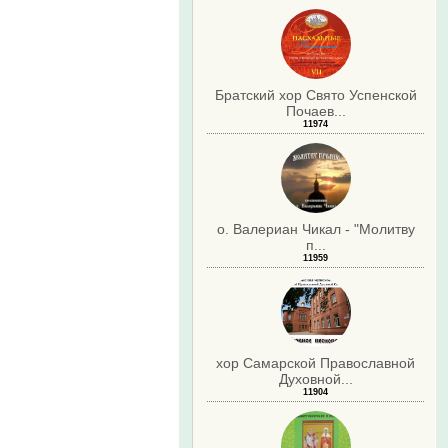
Братский хор Свято Успенской
Почаев...
11974
о. Валериан Чикал - "Молитву
п...
11959
хор Самарской Православной
Духовной...
11904