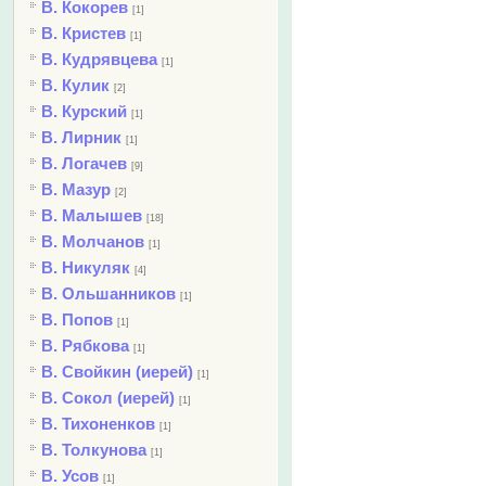
В. Кокорев
[1]
В. Кристев
[1]
В. Кудрявцева
[1]
В. Кулик
[2]
В. Курский
[1]
В. Лирник
[1]
В. Логачев
[9]
В. Мазур
[2]
В. Малышев
[18]
В. Молчанов
[1]
В. Никуляк
[4]
В. Ольшанников
[1]
В. Попов
[1]
В. Рябкова
[1]
В. Свойкин (иерей)
[1]
В. Сокол (иерей)
[1]
В. Тихоненков
[1]
В. Толкунова
[1]
В. Усов
[1]