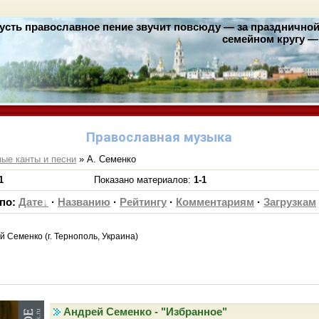
усть православное пение звучит повсюду — за праздничной 
семейном кругу — 
Православная музыка
ые канты и песни
» А. Семенко
1
Показано материалов
:
1-1
 по
:
Дате
·
Названию
·
Рейтингу
·
Комментариям
·
Загрузкам
 Семенко (г. Тернополь, Украина)
Андрей Семенко - "Избранное"