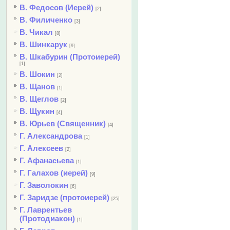
В. Федосов (Иерей)
[2]
В. Филиченко
[3]
В. Чикал
[8]
В. Шинкарук
[9]
В. Шкабурин (Протоиерей)
[1]
В. Шокин
[2]
В. Щанов
[1]
В. Щеглов
[2]
В. Щукин
[4]
В. Юрьев (Священник)
[4]
Г. Александрова
[1]
Г. Алексеев
[2]
Г. Афанасьева
[1]
Г. Галахов (иерей)
[9]
Г. Заволокин
[6]
Г. Заридзе (протоиерей)
[25]
Г. Лаврентьев
(Протодиакон)
[1]