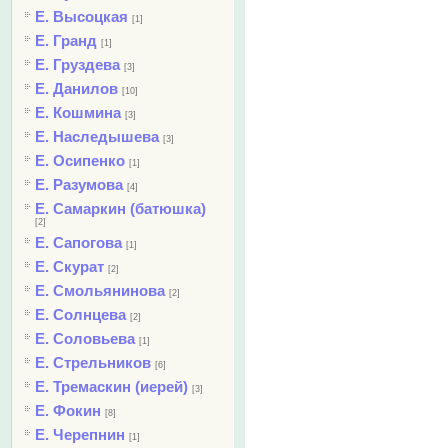
Е. Высоцкая
[1]
Е. Гранд
[1]
Е. Груздева
[3]
Е. Данилов
[10]
Е. Кошмина
[3]
Е. Наследышева
[3]
Е. Осипенко
[1]
Е. Разумова
[4]
Е. Самаркин (батюшка)
[2]
Е. Сапогова
[1]
Е. Скурат
[2]
Е. Смольянинова
[2]
Е. Солнцева
[2]
Е. Соловьева
[1]
Е. Стрельников
[6]
Е. Тремаскин (иерей)
[3]
Е. Фокин
[8]
Е. Черепнин
[1]