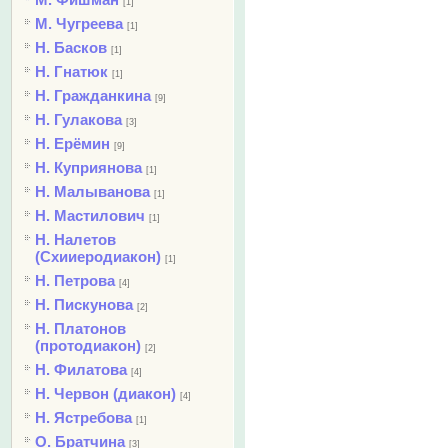
[1]
М. Чугреева
[1]
Н. Басков
[1]
Н. Гнатюк
[1]
Н. Гражданкина
[9]
Н. Гулакова
[3]
Н. Ерёмин
[9]
Н. Куприянова
[1]
Н. Малыванова
[1]
Н. Мастилович
[1]
Н. Налетов
(Схииеродиакон)
[1]
Н. Петрова
[4]
Н. Пискунова
[2]
Н. Платонов
(протодиакон)
[2]
Н. Филатова
[4]
Н. Червон (диакон)
[4]
Н. Ястребова
[1]
О. Братчина
[3]