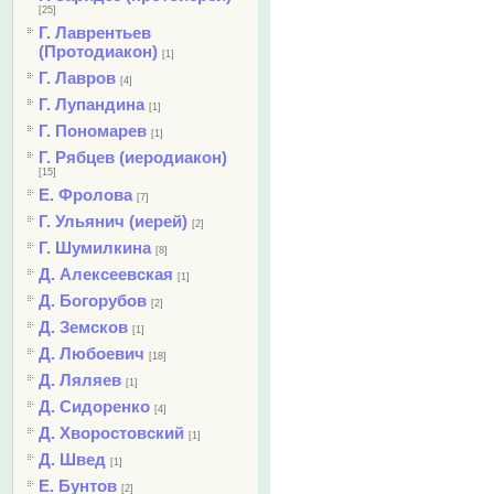
[25]
Г. Лаврентьев
(Протодиакон)
[1]
Г. Лавров
[4]
Г. Лупандина
[1]
Г. Пономарев
[1]
Г. Рябцев (иеродиакон)
[15]
Е. Фролова
[7]
Г. Ульянич (иерей)
[2]
Г. Шумилкина
[8]
Д. Алексеевская
[1]
Д. Богорубов
[2]
Д. Земсков
[1]
Д. Любоевич
[18]
Д. Ляляев
[1]
Д. Сидоренко
[4]
Д. Хворостовский
[1]
Д. Швед
[1]
Е. Бунтов
[2]