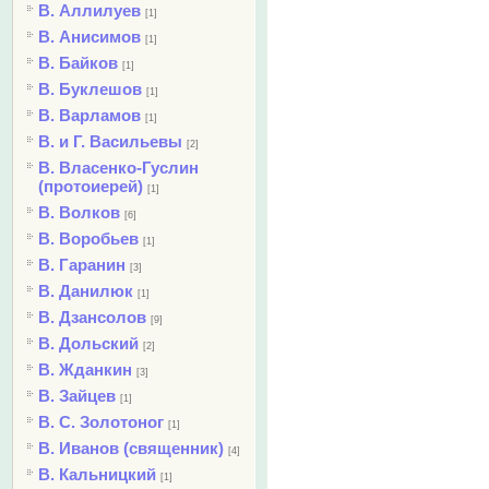
В. Аллилуев
[1]
В. Анисимов
[1]
В. Байков
[1]
В. Буклешов
[1]
В. Варламов
[1]
В. и Г. Васильевы
[2]
В. Власенко-Гуслин
(протоиерей)
[1]
В. Волков
[6]
В. Воробьев
[1]
В. Гаранин
[3]
В. Данилюк
[1]
В. Дзансолов
[9]
В. Дольский
[2]
В. Жданкин
[3]
В. Зайцев
[1]
В. С. Золотоног
[1]
В. Иванов (священник)
[4]
В. Кальницкий
[1]