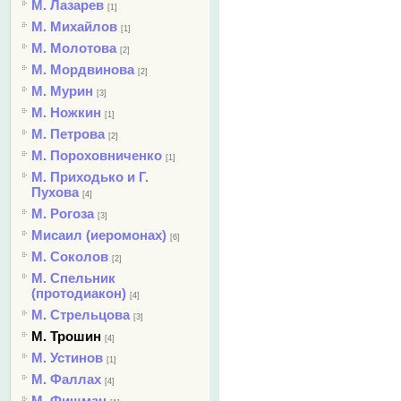
М. Лазарев
[1]
М. Михайлов
[1]
М. Молотова
[2]
М. Мордвинова
[2]
М. Мурин
[3]
М. Ножкин
[1]
М. Петрова
[2]
М. Пороховниченко
[1]
М. Приходько и Г.
Пухова
[4]
М. Рогоза
[3]
Мисаил (иеромонах)
[6]
М. Соколов
[2]
М. Спельник
(протодиакон)
[4]
М. Стрельцова
[3]
М. Трошин
[4]
М. Устинов
[1]
М. Фаллах
[4]
М. Фишман