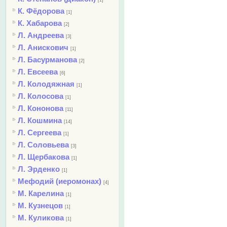
[1]
К. Фёдорова
[1]
К. Хабарова
[2]
Л. Андреева
[3]
Л. Анискович
[1]
Л. Басурманова
[2]
Л. Евсеева
[6]
Л. Колодяжная
[1]
Л. Колосова
[1]
Л. Кононова
[11]
Л. Кошмина
[14]
Л. Сергеева
[1]
Л. Соловьева
[3]
Л. Щербакова
[1]
Л. Эрденко
[1]
Мефодий (иеромонах)
[4]
М. Карелина
[1]
М. Кузнецов
[1]
М. Куликова
[1]