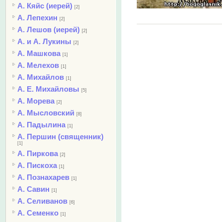
А. Кяйс (иерей)
[2]
А. Лепехин
[2]
А. Лешов (иерей)
[2]
А. и А. Лукины
[2]
А. Машкова
[1]
А. Мелехов
[1]
А. Михайлов
[1]
А. Е. Михайловы
[5]
А. Морева
[2]
А. Мысловский
[8]
А. Падылина
[1]
А. Першин (священник)
[1]
А. Пиркова
[2]
А. Пискоха
[1]
А. Познахарев
[1]
А. Савин
[1]
А. Селиванов
[6]
А. Семенко
[1]