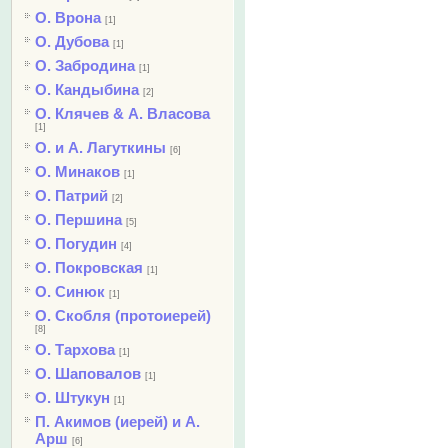
О. Врона
[1]
О. Дубова
[1]
О. Забродина
[1]
О. Кандыбина
[2]
О. Клячев & А. Власова
[1]
О. и А. Лагуткины
[6]
О. Минаков
[1]
О. Патрий
[2]
О. Першина
[5]
О. Погудин
[4]
О. Покровская
[1]
О. Синюк
[1]
О. Скобля (протоиерей)
[8]
О. Тархова
[1]
О. Шаповалов
[1]
О. Штукун
[1]
П. Акимов (иерей) и А.
Арш
[6]