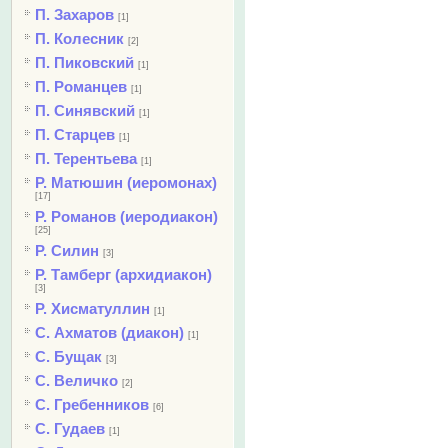
П. Захаров
[1]
П. Колесник
[2]
П. Пиковский
[1]
П. Романцев
[1]
П. Синявский
[1]
П. Старцев
[1]
П. Терентьева
[1]
Р. Матюшин (иеромонах)
[17]
Р. Романов (иеродиакон)
[25]
Р. Силин
[3]
Р. Тамберг (архидиакон)
[3]
Р. Хисматуллин
[1]
С. Ахматов (диакон)
[1]
С. Бущак
[3]
С. Величко
[2]
С. Гребенников
[6]
С. Гудаев
[1]