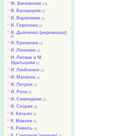
Ж. Бичевская
[16]
И. Балакирев
[2]
И. Варапаева
[1]
И. Горелова
[1]
И. Дьяченко (иеромонах)
[8]
И. Еременко
[1]
И. Леонова
[2]
И. Литвак и М.
Удальцова
[2]
И. Любченко
[1]
И. Матвеев
[1]
И. Петров
[7]
И. Роса
[4]
И. Семендяев
[1]
И. Скорик
[9]
К. Качьян
[2]
К. Макеев
[1]
К. Ривель
[1]
К. Степанов (диакон)