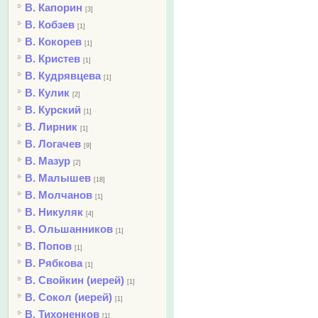
В. Капорин
[3]
В. Кобзев
[1]
В. Кокорев
[1]
В. Кристев
[1]
В. Кудрявцева
[1]
В. Кулик
[2]
В. Курский
[1]
В. Лирник
[1]
В. Логачев
[9]
В. Мазур
[2]
В. Малышев
[18]
В. Молчанов
[1]
В. Никуляк
[4]
В. Ольшанников
[1]
В. Попов
[1]
В. Рябкова
[1]
В. Свойкин (иерей)
[1]
В. Сокол (иерей)
[1]
В. Тихоненков
[1]