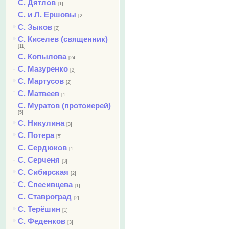
С. Дятлов
[1]
С. и Л. Ершовы
[2]
С. Зыков
[2]
С. Киселев (священник)
[11]
С. Копылова
[24]
С. Мазуренко
[2]
С. Мартусов
[2]
С. Матвеев
[1]
С. Муратов (протоиерей)
[5]
С. Никулина
[3]
С. Потера
[5]
С. Сердюков
[1]
С. Серченя
[3]
С. Сибирская
[2]
С. Спесивцева
[1]
С. Ставроград
[2]
С. Терёшин
[1]
С. Феденков
[3]