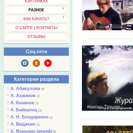
КАРТИНКАХ
РАЗНОЕ
КАК КАЧАТЬ?
О САЙТЕ | КОНТАКТЫ
ОТЗЫВЫ
Соц.сети
Категории раздела
А. Абикулова
[8]
А. Ахаимов
[2]
А. Базанов
[1]
А. Байкалец
[2]
А. Н. Бондаренко
[1]
А. Видякин
[1]
А. Воронин (иерей) с