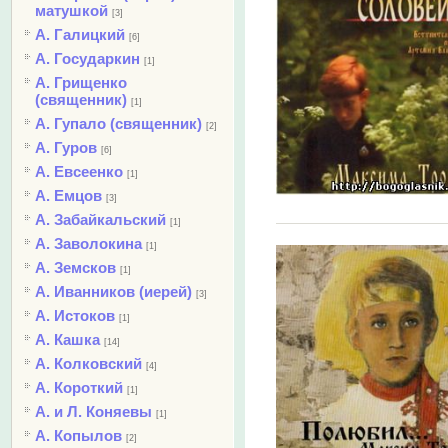
матушкой
[3]
А. Галицкий
[6]
А. Государкин
[1]
А. Грищенко
(священник)
[1]
А. Гупало (священник)
[2]
А. Гуров
[6]
А. Евсеенко
[1]
А. Емцов
[3]
А. Забайкальский
[1]
А. Заволокина
[1]
А. Земсков
[1]
А. Иванников (иерей)
[3]
А. Истоков
[1]
А. Кашка
[14]
А. Колковский
[4]
А. Короткий
[1]
А. и Л. Коняевы
[1]
А. Копылов
[2]