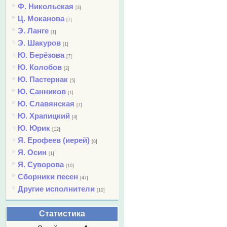
Ф. Никольская
[3]
Ц. Моканова
[7]
Э. Ланге
[1]
Э. Шакуров
[1]
Ю. Берёзова
[7]
Ю. Колобов
[2]
Ю. Пастернак
[5]
Ю. Санников
[1]
Ю. Славянская
[7]
Ю. Храпицкий
[4]
Ю. Юрик
[12]
Я. Ерофеев (иерей)
[8]
Я. Осин
[1]
Я. Суворова
[10]
Сборники песен
[47]
Другие исполнители
[10]
Статистика