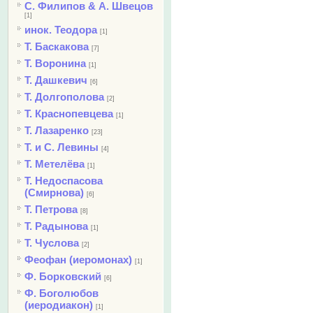
С. Филипов & А. Швецов
[1]
инок. Теодора
[1]
Т. Баскакова
[7]
Т. Воронина
[1]
Т. Дашкевич
[6]
Т. Долгополова
[2]
Т. Краснопевцева
[1]
Т. Лазаренко
[23]
Т. и С. Левины
[4]
Т. Метелёва
[1]
Т. Недоспасова
(Смирнова)
[6]
Т. Петрова
[8]
Т. Радынова
[1]
Т. Чуслова
[2]
Феофан (иеромонах)
[1]
Ф. Борковский
[6]
Ф. Боголюбов
(иеродиакон)
[1]