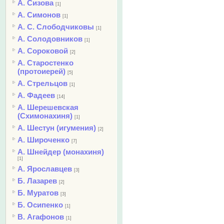
А. Сизова
[1]
А. Симонов
[1]
А. С. Слободчиковы
[1]
А. Солодовников
[1]
А. Сороковой
[2]
А. Старостенко
(протоиерей)
[5]
А. Стрельцов
[1]
А. Фадеев
[14]
А. Шерешевская
(Схимонахиня)
[1]
А. Шестун (игумения)
[2]
А. Широченко
[7]
А. Шнейдер (монахиня)
[1]
А. Ярославцев
[3]
Б. Лазарев
[2]
Б. Муратов
[3]
Б. Осипенко
[1]
В. Агафонов
[1]