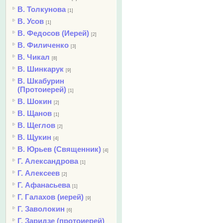
В. Толкунова
[1]
В. Усов
[1]
В. Федосов (Иерей)
[2]
В. Филиченко
[3]
В. Чикал
[8]
В. Шинкарук
[9]
В. Шкабурин
(Протоиерей)
[1]
В. Шокин
[2]
В. Щанов
[1]
В. Щеглов
[2]
В. Щукин
[4]
В. Юрьев (Священник)
[4]
Г. Александрова
[1]
Г. Алексеев
[2]
Г. Афанасьева
[1]
Г. Галахов (иерей)
[9]
Г. Заволокин
[6]
Г. Заридзе (протоиерей)