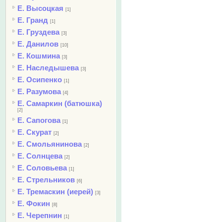
Е. Высоцкая
[1]
Е. Гранд
[1]
Е. Груздева
[3]
Е. Данилов
[10]
Е. Кошмина
[3]
Е. Наследышева
[3]
Е. Осипенко
[1]
Е. Разумова
[4]
Е. Самаркин (батюшка)
[2]
Е. Сапогова
[1]
Е. Скурат
[2]
Е. Смольянинова
[2]
Е. Солнцева
[2]
Е. Соловьева
[1]
Е. Стрельников
[6]
Е. Тремаскин (иерей)
[3]
Е. Фокин
[8]
Е. Черепнин
[1]