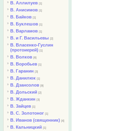
В. Аллилуев
[1]
В. Анисимов
[1]
В. Байков
[1]
В. Буклешов
[1]
В. Варламов
[1]
В. и Г. Васильевы
[2]
В. Власенко-Гуслин
(протоиерей)
[1]
В. Волков
[6]
В. Воробьев
[1]
В. Гаранин
[3]
В. Данилюк
[1]
В. Дзансолов
[9]
В. Дольский
[2]
В. Жданкин
[3]
В. Зайцев
[1]
В. С. Золотоног
[1]
В. Иванов (священник)
[4]
В. Кальницкий
[1]