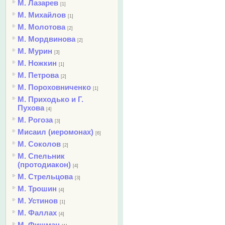
М. Лазарев
[1]
М. Михайлов
[1]
М. Молотова
[2]
М. Мордвинова
[2]
М. Мурин
[3]
М. Ножкин
[1]
М. Петрова
[2]
М. Пороховниченко
[1]
М. Приходько и Г.
Пухова
[4]
М. Рогоза
[3]
Мисаил (иеромонах)
[6]
М. Соколов
[2]
М. Спельник
(протодиакон)
[4]
М. Стрельцова
[3]
М. Трошин
[4]
М. Устинов
[1]
М. Фаллах
[4]
М. Фишман