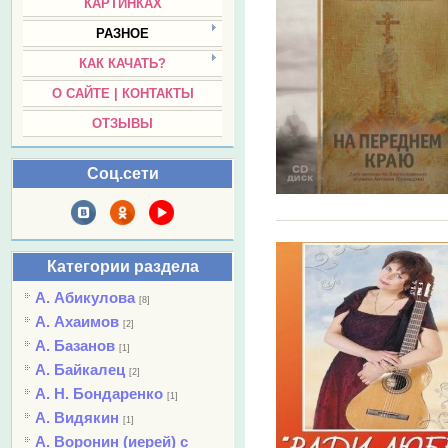
КАРТИНКАХ
РАЗНОЕ
КАК КАЧАТЬ?
О САЙТЕ | КОНТАКТЫ
ОТЗЫВЫ
Соц.сети
Категории раздела
А. Абикулова
[8]
А. Ахаимов
[2]
А. Базанов
[1]
А. Байкалец
[2]
А. Н. Бондаренко
[1]
А. Видякин
[1]
А. Воронин (иерей) с