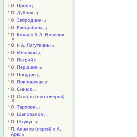
О. Врона
[1]
О. Дубова
[1]
О. Забродина
[1]
О. Кандыбина
[2]
О. Клячев & А. Власова
[1]
О. и А. Лагуткины
[6]
О. Минаков
[1]
О. Патрий
[2]
О. Першина
[5]
О. Погудин
[4]
О. Покровская
[1]
О. Синюк
[1]
О. Скобля (протоиерей)
[8]
О. Тархова
[1]
О. Шаповалов
[1]
О. Штукун
[1]
П. Акимов (иерей) и А.
Арш
[6]