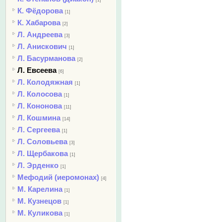
[1]
К. Фёдорова
[1]
К. Хабарова
[2]
Л. Андреева
[3]
Л. Анискович
[1]
Л. Басурманова
[2]
Л. Евсеева
[6]
Л. Колодяжная
[1]
Л. Колосова
[1]
Л. Кононова
[11]
Л. Кошмина
[14]
Л. Сергеева
[1]
Л. Соловьева
[3]
Л. Щербакова
[1]
Л. Эрденко
[1]
Мефодий (иеромонах)
[4]
М. Карелина
[1]
М. Кузнецов
[1]
М. Куликова
[1]