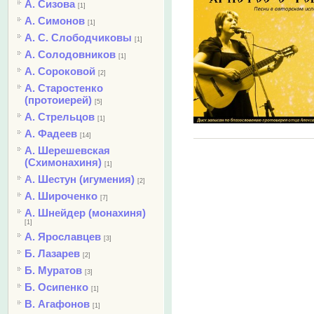
А. Сизова
[1]
А. Симонов
[1]
А. С. Слободчиковы
[1]
А. Солодовников
[1]
А. Сороковой
[2]
А. Старостенко
(протоиерей)
[5]
А. Стрельцов
[1]
А. Фадеев
[14]
А. Шерешевская
(Схимонахиня)
[1]
А. Шестун (игумения)
[2]
А. Широченко
[7]
А. Шнейдер (монахиня)
[1]
А. Ярославцев
[3]
Б. Лазарев
[2]
Б. Муратов
[3]
Б. Осипенко
[1]
В. Агафонов
[1]