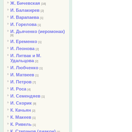
Ж. Бичевская
[16]
И. Балакирев
[2]
И. Варапаева
[1]
И. Горелова
[1]
И. Дьяченко (иеромонах)
[8]
И. Еременко
[1]
И. Леонова
[2]
И. Литвак и М.
Удальцова
[2]
И. Любченко
[1]
И. Матвеев
[1]
И. Петров
[7]
И. Роса
[4]
И. Семендяев
[1]
И. Скорик
[9]
К. Качьян
[2]
К. Макеев
[1]
К. Ривель
[1]
К. Степанов (диакон)