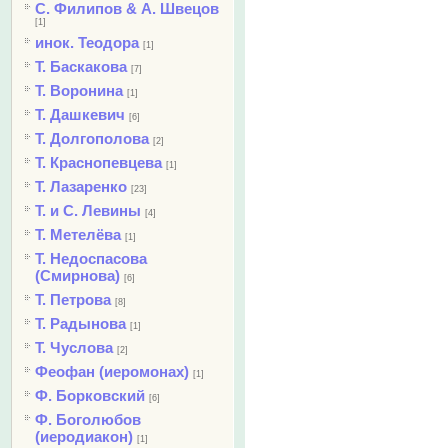
С. Филипов & А. Швецов
[1]
инок. Теодора
[1]
Т. Баскакова
[7]
Т. Воронина
[1]
Т. Дашкевич
[6]
Т. Долгополова
[2]
Т. Краснопевцева
[1]
Т. Лазаренко
[23]
Т. и С. Левины
[4]
Т. Метелёва
[1]
Т. Недоспасова
(Смирнова)
[6]
Т. Петрова
[8]
Т. Радынова
[1]
Т. Чуслова
[2]
Феофан (иеромонах)
[1]
Ф. Борковский
[6]
Ф. Боголюбов
(иеродиакон)
[1]