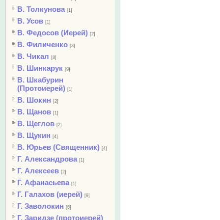
В. Толкунова
[1]
В. Усов
[1]
В. Федосов (Иерей)
[2]
В. Филиченко
[3]
В. Чикал
[8]
В. Шинкарук
[9]
В. Шкабурин
(Протоиерей)
[1]
В. Шокин
[2]
В. Щанов
[1]
В. Щеглов
[2]
В. Щукин
[4]
В. Юрьев (Священник)
[4]
Г. Александрова
[1]
Г. Алексеев
[2]
Г. Афанасьева
[1]
Г. Галахов (иерей)
[9]
Г. Заволокин
[6]
Г. Заридзе (протоиерей)