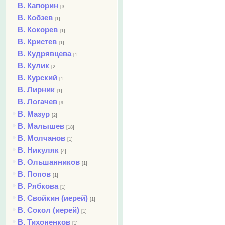
В. Капорин
[3]
В. Кобзев
[1]
В. Кокорев
[1]
В. Кристев
[1]
В. Кудрявцева
[1]
В. Кулик
[2]
В. Курский
[1]
В. Лирник
[1]
В. Логачев
[9]
В. Мазур
[2]
В. Малышев
[18]
В. Молчанов
[1]
В. Никуляк
[4]
В. Ольшанников
[1]
В. Попов
[1]
В. Рябкова
[1]
В. Свойкин (иерей)
[1]
В. Сокол (иерей)
[1]
В. Тихоненков
[1]