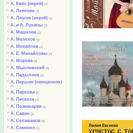
А. Кяйс (иерей)
[2]
А. Лепехин
[2]
А. Лешов (иерей)
[2]
А. и А. Лукины
[2]
А. Машкова
[1]
А. Мелехов
[1]
А. Михайлов
[1]
А. Е. Михайловы
[5]
А. Морева
[2]
А. Мысловский
[8]
А. Падылина
[1]
А. Першин (священник)
[1]
А. Пиркова
[2]
А. Пискоха
[1]
А. Познахарев
[1]
А. Савин
[1]
А. Селиванов
[6]
А. Семенко
[1]