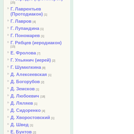
[25]
Г. Лаврентьев
(Протодиакон)
[1]
Г. Лавров
[4]
Г. Лупандина
[1]
Г. Пономарев
[1]
Г. Рябцев (иеродиакон)
[15]
Е. Фролова
[7]
Г. Ульянич (иерей)
[2]
Г. Шумилкина
[8]
Д. Алексеевская
[1]
Д. Богорубов
[2]
Д. Земсков
[1]
Д. Любоевич
[18]
Д. Ляляев
[1]
Д. Сидоренко
[4]
Д. Хворостовский
[1]
Д. Швед
[1]
Е. Бунтов
[2]