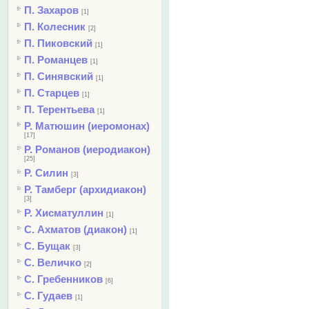
П. Захаров
[1]
П. Колесник
[2]
П. Пиковский
[1]
П. Романцев
[1]
П. Синявский
[1]
П. Старцев
[1]
П. Терентьева
[1]
Р. Матюшин (иеромонах)
[17]
Р. Романов (иеродиакон)
[25]
Р. Силин
[3]
Р. Тамберг (архидиакон)
[3]
Р. Хисматуллин
[1]
С. Ахматов (диакон)
[1]
С. Бущак
[3]
С. Величко
[2]
С. Гребенников
[6]
С. Гудаев
[1]