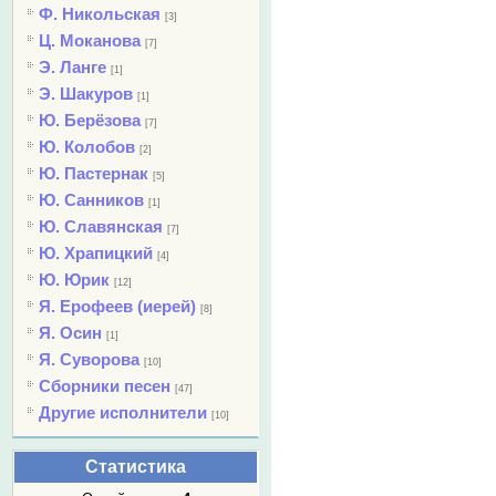
Ф. Никольская
[3]
Ц. Моканова
[7]
Э. Ланге
[1]
Э. Шакуров
[1]
Ю. Берёзова
[7]
Ю. Колобов
[2]
Ю. Пастернак
[5]
Ю. Санников
[1]
Ю. Славянская
[7]
Ю. Храпицкий
[4]
Ю. Юрик
[12]
Я. Ерофеев (иерей)
[8]
Я. Осин
[1]
Я. Суворова
[10]
Сборники песен
[47]
Другие исполнители
[10]
Статистика