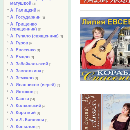
матушкой
[3]
А. Галицкий
[6]
А. Государкин
[1]
А. Грищенко
(священник)
[1]
А. Гупало (священник)
[2]
А. Гуров
[6]
А. Евсеенко
[1]
А. Емцов
[3]
А. Забайкальский
[1]
А. Заволокина
[1]
А. Земсков
[1]
А. Иванников (иерей)
[3]
А. Истоков
[1]
А. Кашка
[14]
А. Колковский
[4]
А. Короткий
[1]
А. и Л. Коняевы
[1]
А. Копылов
[2]