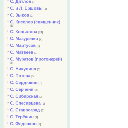
С. Дятлов
[1]
С. и Л. Ершовы
[2]
С. Зыков
[2]
С. Киселев (священник)
[11]
С. Копылова
[24]
С. Мазуренко
[2]
С. Мартусов
[2]
С. Матвеев
[1]
С. Муратов (протоиерей)
[5]
С. Никулина
[3]
С. Потера
[5]
С. Сердюков
[1]
С. Серченя
[3]
С. Сибирская
[2]
С. Спесивцева
[1]
С. Ставроград
[2]
С. Терёшин
[1]
С. Феденков
[3]