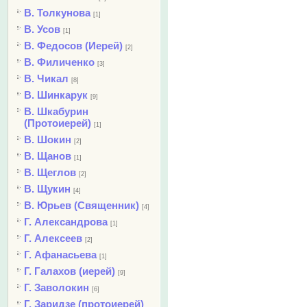
В. Толкунова
[1]
В. Усов
[1]
В. Федосов (Иерей)
[2]
В. Филиченко
[3]
В. Чикал
[8]
В. Шинкарук
[9]
В. Шкабурин
(Протоиерей)
[1]
В. Шокин
[2]
В. Щанов
[1]
В. Щеглов
[2]
В. Щукин
[4]
В. Юрьев (Священник)
[4]
Г. Александрова
[1]
Г. Алексеев
[2]
Г. Афанасьева
[1]
Г. Галахов (иерей)
[9]
Г. Заволокин
[6]
Г. Заридзе (протоиерей)