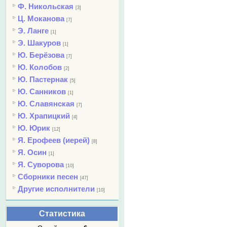
Ф. Никольская
[3]
Ц. Моканова
[7]
Э. Ланге
[1]
Э. Шакуров
[1]
Ю. Берёзова
[7]
Ю. Колобов
[2]
Ю. Пастернак
[5]
Ю. Санников
[1]
Ю. Славянская
[7]
Ю. Храпицкий
[4]
Ю. Юрик
[12]
Я. Ерофеев (иерей)
[8]
Я. Осин
[1]
Я. Суворова
[10]
Сборники песен
[47]
Другие исполнители
[10]
Статистика