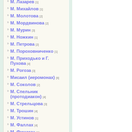
М. Лазарев
[1]
М. Михайлов
[1]
М. Молотова
[2]
М. Мордвинова
[2]
М. Мурин
[3]
М. Ножкин
[1]
М. Петрова
[2]
М. Пороховниченко
[1]
М. Приходько и Г.
Пухова
[4]
М. Рогоза
[3]
Мисаил (иеромонах)
[6]
М. Соколов
[2]
М. Спельник
(протодиакон)
[4]
М. Стрельцова
[3]
М. Трошин
[4]
М. Устинов
[1]
М. Фаллах
[4]
М. Фишман