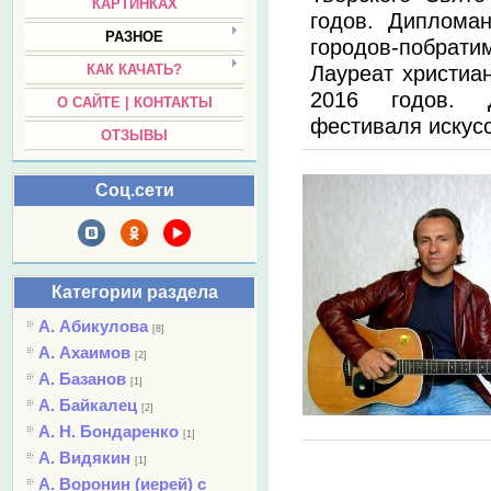
КАРТИНКАХ
годов. Диплома
РАЗНОЕ
городов-побратим
Лауреат христиан
КАК КАЧАТЬ?
2016 годов. Д
О САЙТЕ | КОНТАКТЫ
фестиваля искусс
ОТЗЫВЫ
Соц.сети
Категории раздела
А. Абикулова
[8]
А. Ахаимов
[2]
А. Базанов
[1]
А. Байкалец
[2]
А. Н. Бондаренко
[1]
А. Видякин
[1]
А. Воронин (иерей) с