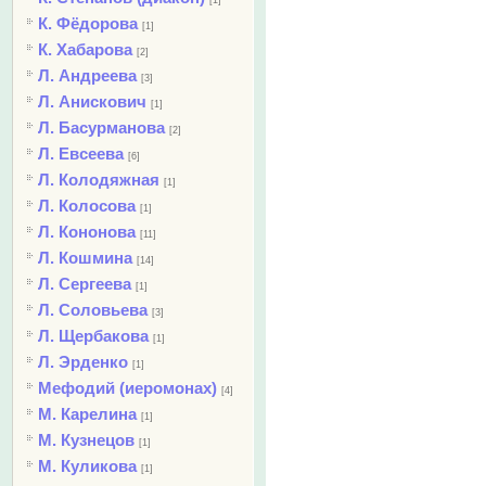
[1]
К. Фёдорова
[1]
К. Хабарова
[2]
Л. Андреева
[3]
Л. Анискович
[1]
Л. Басурманова
[2]
Л. Евсеева
[6]
Л. Колодяжная
[1]
Л. Колосова
[1]
Л. Кононова
[11]
Л. Кошмина
[14]
Л. Сергеева
[1]
Л. Соловьева
[3]
Л. Щербакова
[1]
Л. Эрденко
[1]
Мефодий (иеромонах)
[4]
М. Карелина
[1]
М. Кузнецов
[1]
М. Куликова
[1]