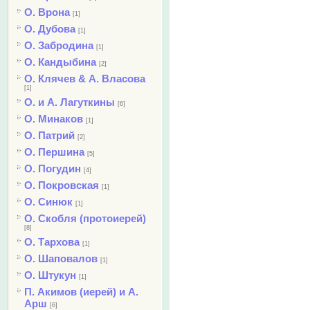
О. Врона
[1]
О. Дубова
[1]
О. Забродина
[1]
О. Кандыбина
[2]
О. Клячев & А. Власова
[1]
О. и А. Лагуткины
[6]
О. Минаков
[1]
О. Патрий
[2]
О. Першина
[5]
О. Погудин
[4]
О. Покровская
[1]
О. Синюк
[1]
О. Скобля (протоиерей)
[8]
О. Тархова
[1]
О. Шаповалов
[1]
О. Штукун
[1]
П. Акимов (иерей) и А.
Арш
[6]