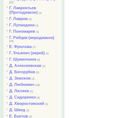
[25]
Г. Лаврентьев
(Протодиакон)
[1]
Г. Лавров
[4]
Г. Лупандина
[1]
Г. Пономарев
[1]
Г. Рябцев (иеродиакон)
[15]
Е. Фролова
[7]
Г. Ульянич (иерей)
[2]
Г. Шумилкина
[8]
Д. Алексеевская
[1]
Д. Богорубов
[2]
Д. Земсков
[1]
Д. Любоевич
[18]
Д. Ляляев
[1]
Д. Сидоренко
[4]
Д. Хворостовский
[1]
Д. Швед
[1]
Е. Бунтов
[2]