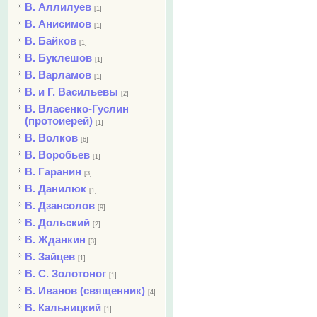
В. Аллилуев
[1]
В. Анисимов
[1]
В. Байков
[1]
В. Буклешов
[1]
В. Варламов
[1]
В. и Г. Васильевы
[2]
В. Власенко-Гуслин
(протоиерей)
[1]
В. Волков
[6]
В. Воробьев
[1]
В. Гаранин
[3]
В. Данилюк
[1]
В. Дзансолов
[9]
В. Дольский
[2]
В. Жданкин
[3]
В. Зайцев
[1]
В. С. Золотоног
[1]
В. Иванов (священник)
[4]
В. Кальницкий
[1]