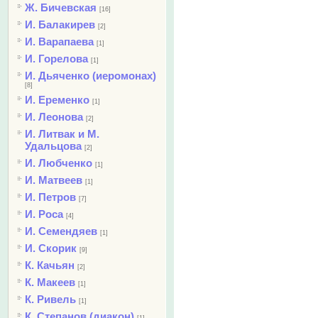
Ж. Бичевская
[16]
И. Балакирев
[2]
И. Варапаева
[1]
И. Горелова
[1]
И. Дьяченко (иеромонах)
[8]
И. Еременко
[1]
И. Леонова
[2]
И. Литвак и М.
Удальцова
[2]
И. Любченко
[1]
И. Матвеев
[1]
И. Петров
[7]
И. Роса
[4]
И. Семендяев
[1]
И. Скорик
[9]
К. Качьян
[2]
К. Макеев
[1]
К. Ривель
[1]
К. Степанов (диакон)