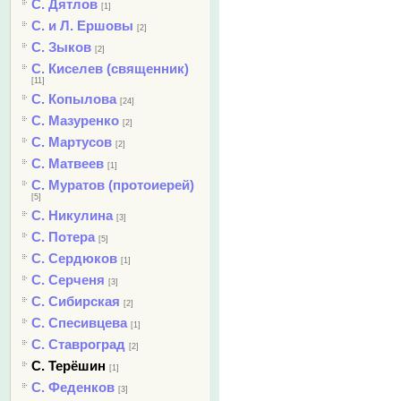
С. Дятлов
[1]
С. и Л. Ершовы
[2]
С. Зыков
[2]
С. Киселев (священник)
[11]
С. Копылова
[24]
С. Мазуренко
[2]
С. Мартусов
[2]
С. Матвеев
[1]
С. Муратов (протоиерей)
[5]
С. Никулина
[3]
С. Потера
[5]
С. Сердюков
[1]
С. Серченя
[3]
С. Сибирская
[2]
С. Спесивцева
[1]
С. Ставроград
[2]
С. Терёшин
[1]
С. Феденков
[3]