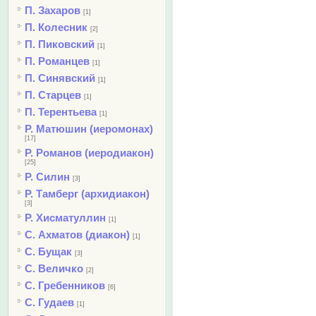
П. Захаров
[1]
П. Колесник
[2]
П. Пиковский
[1]
П. Романцев
[1]
П. Синявский
[1]
П. Старцев
[1]
П. Терентьева
[1]
Р. Матюшин (иеромонах)
[17]
Р. Романов (иеродиакон)
[25]
Р. Силин
[3]
Р. Тамберг (архидиакон)
[3]
Р. Хисматуллин
[1]
С. Ахматов (диакон)
[1]
С. Бущак
[3]
С. Величко
[2]
С. Гребенников
[6]
С. Гудаев
[1]