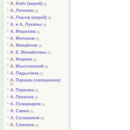
А. Кяйс (иерей)
[2]
А. Лепехин
[2]
А. Лешов (иерей)
[2]
А. и А. Лукины
[2]
А. Машкова
[1]
А. Мелехов
[1]
А. Михайлов
[1]
А. Е. Михайловы
[5]
А. Морева
[2]
А. Мысловский
[8]
А. Падылина
[1]
А. Першин (священник)
[1]
А. Пиркова
[2]
А. Пискоха
[1]
А. Познахарев
[1]
А. Савин
[1]
А. Селиванов
[6]
А. Семенко
[1]