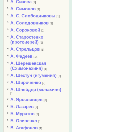
А. Сизова
[1]
А. Симонов
[1]
А. С. Слободчиковы
[1]
А. Солодовников
[1]
А. Сороковой
[2]
А. Старостенко
(протоиерей)
[5]
А. Стрельцов
[1]
А. Фадеев
[14]
А. Шерешевская
(Схимонахиня)
[1]
А. Шестун (игумения)
[2]
А. Широченко
[7]
А. Шнейдер (монахиня)
[1]
А. Ярославцев
[3]
Б. Лазарев
[2]
Б. Муратов
[3]
Б. Осипенко
[1]
В. Агафонов
[1]