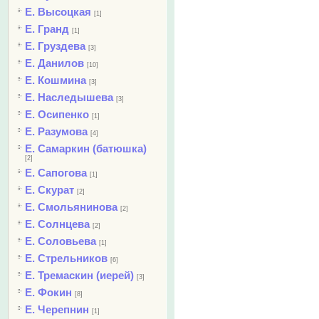
Е. Высоцкая
[1]
Е. Гранд
[1]
Е. Груздева
[3]
Е. Данилов
[10]
Е. Кошмина
[3]
Е. Наследышева
[3]
Е. Осипенко
[1]
Е. Разумова
[4]
Е. Самаркин (батюшка)
[2]
Е. Сапогова
[1]
Е. Скурат
[2]
Е. Смольянинова
[2]
Е. Солнцева
[2]
Е. Соловьева
[1]
Е. Стрельников
[6]
Е. Тремаскин (иерей)
[3]
Е. Фокин
[8]
Е. Черепнин
[1]