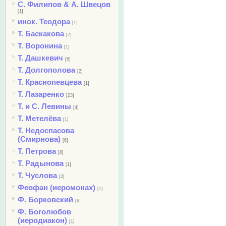
С. Филипов & А. Швецов
[1]
инок. Теодора
[1]
Т. Баскакова
[7]
Т. Воронина
[1]
Т. Дашкевич
[6]
Т. Долгополова
[2]
Т. Краснопевцева
[1]
Т. Лазаренко
[23]
Т. и С. Левины
[4]
Т. Метелёва
[1]
Т. Недоспасова
(Смирнова)
[6]
Т. Петрова
[8]
Т. Радынова
[1]
Т. Чуслова
[2]
Феофан (иеромонах)
[1]
Ф. Борковский
[6]
Ф. Боголюбов
(иеродиакон)
[1]