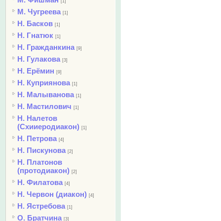
[1]
М. Чугреева
[1]
Н. Басков
[1]
Н. Гнатюк
[1]
Н. Гражданкина
[9]
Н. Гулакова
[3]
Н. Ерёмин
[9]
Н. Куприянова
[1]
Н. Малыванова
[1]
Н. Мастилович
[1]
Н. Налетов
(Схииеродиакон)
[1]
Н. Петрова
[4]
Н. Пискунова
[2]
Н. Платонов
(протодиакон)
[2]
Н. Филатова
[4]
Н. Червон (диакон)
[4]
Н. Ястребова
[1]
О. Братчина
[3]