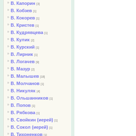
В. Капорин
[3]
В. Кобзев
[1]
В. Кокорев
[1]
В. Кристев
[1]
В. Кудрявцева
[1]
В. Кулик
[2]
В. Курский
[1]
В. Лирник
[1]
В. Логачев
[9]
В. Мазур
[2]
В. Малышев
[18]
В. Молчанов
[1]
В. Никуляк
[4]
В. Ольшанников
[1]
В. Попов
[1]
В. Рябкова
[1]
В. Свойкин (иерей)
[1]
В. Сокол (иерей)
[1]
В. Тихоненков
[1]