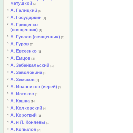
матушкой
[3]
А. Галицкий
[6]
А. Государкин
[1]
А. Грищенко
(священник)
[1]
А. Гупало (священник)
[2]
А. Гуров
[6]
А. Евсеенко
[1]
А. Емцов
[3]
А. Забайкальский
[1]
А. Заволокина
[1]
А. Земсков
[1]
А. Иванников (иерей)
[3]
А. Истоков
[1]
А. Кашка
[14]
А. Колковский
[4]
А. Короткий
[1]
А. и Л. Коняевы
[1]
А. Копылов
[2]