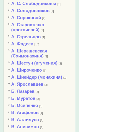
А. С. Слободчиковы
[1]
А. Солодовников
[1]
А. Сороковой
[2]
А. Старостенко
(протоиерей)
[5]
А. Стрельцов
[1]
А. Фадеев
[14]
А. Шерешевская
(Схимонахиня)
[1]
А. Шестун (игумения)
[2]
А. Широченко
[7]
А. Шнейдер (монахиня)
[1]
А. Ярославцев
[3]
Б. Лазарев
[2]
Б. Муратов
[3]
Б. Осипенко
[1]
В. Агафонов
[1]
В. Аллилуев
[1]
В. Анисимов
[1]