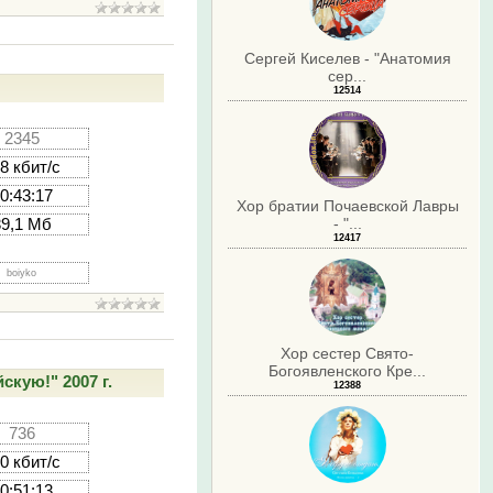
Сергей Киселев - "Анатомия
сер...
12514
2345
8 кбит/с
0:43:17
Хор братии Почаевской Лавры
- "...
39,1 Мб
12417
boiyko
Хор сестер Свято-
Богоявленского Кре...
скую!" 2007 г.
12388
736
0 кбит/с
0:51:13