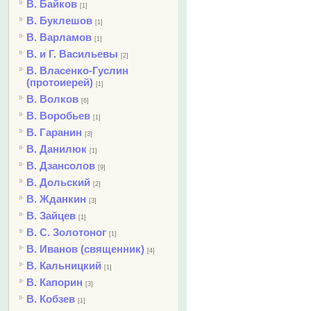
В. Байков
[1]
В. Буклешов
[1]
В. Варламов
[1]
В. и Г. Васильевы
[2]
В. Власенко-Гуслин
(протоиерей)
[1]
В. Волков
[6]
В. Воробьев
[1]
В. Гаранин
[3]
В. Данилюк
[1]
В. Дзансолов
[9]
В. Дольский
[2]
В. Жданкин
[3]
В. Зайцев
[1]
В. С. Золотоног
[1]
В. Иванов (священник)
[4]
В. Кальницкий
[1]
В. Капорин
[3]
В. Кобзев
[1]