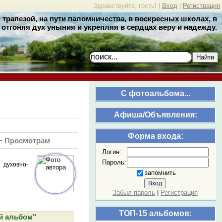
Здравствуйте, гость! |
Вход
|
Регистрация
трапезой, на пути паломничества, в воскресных школах, в
отгоняя дух уныния и укрепляя в сердцах веру и надежду.
Найти
C фотоальбома...
Афиша/Объявления:
Форма входа:
·
Просмотрам
Логин:
Пароль:
 духовно-
запомнить
Забыл пароль
|
Регистрация
ТОП-15 альбомов:
й альбом"