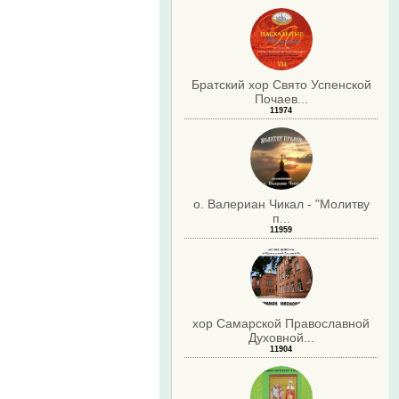
Братский хор Свято Успенской
Почаев...
11974
о. Валериан Чикал - "Молитву
п...
11959
хор Самарской Православной
Духовной...
11904