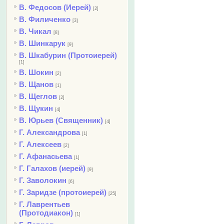
В. Федосов (Иерей)
[2]
В. Филиченко
[3]
В. Чикал
[8]
В. Шинкарук
[9]
В. Шкабурин (Протоиерей)
[1]
В. Шокин
[2]
В. Щанов
[1]
В. Щеглов
[2]
В. Щукин
[4]
В. Юрьев (Священник)
[4]
Г. Александрова
[1]
Г. Алексеев
[2]
Г. Афанасьева
[1]
Г. Галахов (иерей)
[9]
Г. Заволокин
[6]
Г. Заридзе (протоиерей)
[25]
Г. Лаврентьев
(Протодиакон)
[1]