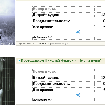
Номер диска:
Битрейт аудио:
12
Продолжительность:
0
Вес архива:
Добавил /а/:
Загрузок 1657 | Дата:
24.11.2018
|
Комментарии (0)
Протодиакон Николай Червон - "Не спи душа"
Номер диска:
Битрейт аудио:
12
Продолжительность:
0
Вес архива:
Добавил /а/: