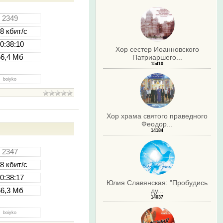
2349
8 кбит/с
0:38:10
Хор сестер Иоанновского
66,4 Мб
Патриаршего...
15410
boiyko
Хор храма святого праведного
Феодор...
14184
2347
8 кбит/с
0:38:17
Юлия Славянская: "Пробудись
ду...
66,3 Мб
14037
boiyko