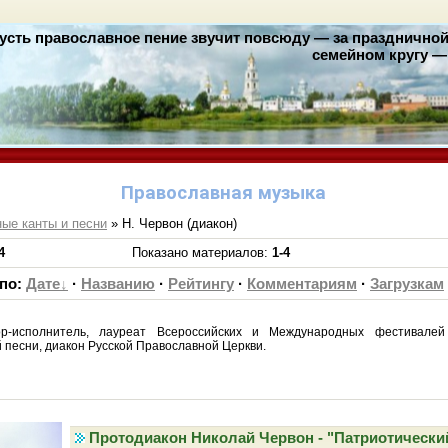
усть православное пение звучит повсюду — за праздничной 
семейном кругу — 
Православная музыка
ые канты и песни
» Н. Червон (диакон)
4
Показано материалов
:
1-4
 по
:
Дате
·
Названию
·
Рейтингу
·
Комментариям
·
Загрузкам
р-исполнитель, лауреат Всероссийских и Международных фестивалей
 песни, диакон Русской Православной Церкви.
Протодиакон Николай Червон - "Патриотически