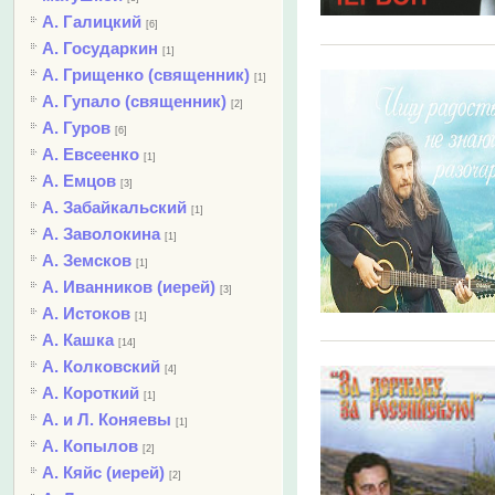
А. Галицкий
[6]
А. Государкин
[1]
А. Грищенко (священник)
[1]
А. Гупало (священник)
[2]
А. Гуров
[6]
А. Евсеенко
[1]
А. Емцов
[3]
А. Забайкальский
[1]
А. Заволокина
[1]
А. Земсков
[1]
А. Иванников (иерей)
[3]
А. Истоков
[1]
А. Кашка
[14]
А. Колковский
[4]
А. Короткий
[1]
А. и Л. Коняевы
[1]
А. Копылов
[2]
А. Кяйс (иерей)
[2]