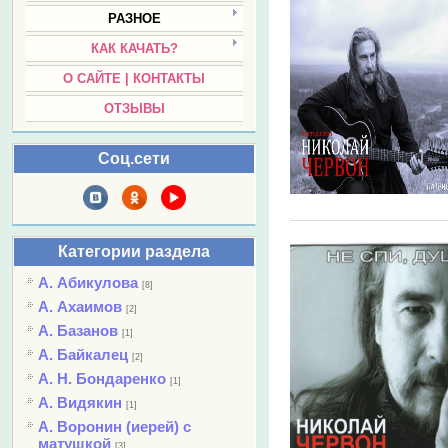
РАЗНОЕ
КАК КАЧАТЬ?
О САЙТЕ | КОНТАКТЫ
ОТЗЫВЫ
Соц.сети
Категории раздела
А. Абикулова
[8]
А. Ахаимов
[2]
А. Базанов
[1]
А. Байкалец
[2]
А. Н. Бондаренко
[1]
А. Видякин
[1]
А. Воронин (иерей) с
матушкой
[3]