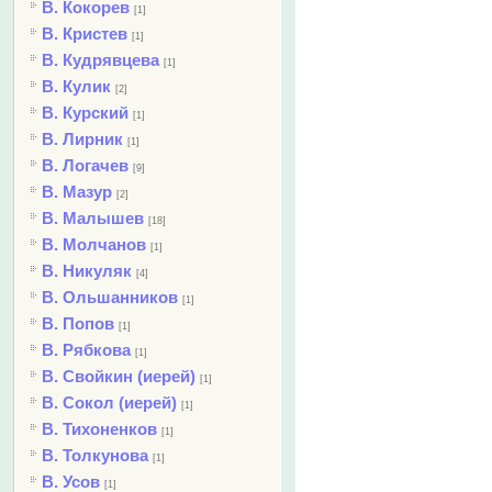
В. Кокорев
[1]
В. Кристев
[1]
В. Кудрявцева
[1]
В. Кулик
[2]
В. Курский
[1]
В. Лирник
[1]
В. Логачев
[9]
В. Мазур
[2]
В. Малышев
[18]
В. Молчанов
[1]
В. Никуляк
[4]
В. Ольшанников
[1]
В. Попов
[1]
В. Рябкова
[1]
В. Свойкин (иерей)
[1]
В. Сокол (иерей)
[1]
В. Тихоненков
[1]
В. Толкунова
[1]
В. Усов
[1]