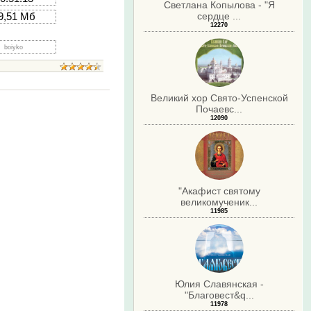
Светлана Копылова - "Я
сердце ...
9,51 Мб
12270
boiyko
Великий хор Свято-Успенской
Почаевс...
12090
"Акафист святому
великомученик...
11985
Юлия Славянская -
"Благовест&q...
11978