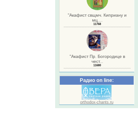
"Акафист свщмч. Киприану и
мц....
11768
"Акафист Пр. Богородице в
чест...
11680
Радио on line:
orthodox-chants.ru