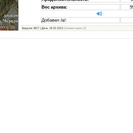
Вес архива:
9
Добавил /а/:
Загрузок 3917 | Дата:
16.02.2013
|
Комментарии (3)