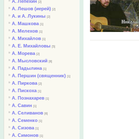
А. Лепехин
[2]
А. Лешов (иерей)
[2]
А. и А. Лукины
[2]
А. Машкова
[1]
А. Мелехов
[1]
А. Михайлов
[1]
А. Е. Михайловы
[5]
А. Морева
[2]
А. Мысловский
[8]
А. Падылина
[1]
А. Першин (священник)
[1]
А. Пиркова
[2]
А. Пискоха
[1]
А. Познахарев
[1]
А. Савин
[1]
А. Селиванов
[6]
А. Семенко
[1]
А. Сизова
[1]
А. Симонов
[1]