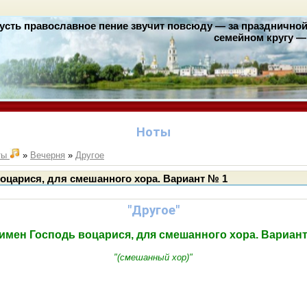
усть православное пение звучит повсюду — за праздничной 
семейном кругу — 
Ноты
ты
»
Вечерня
»
Другое
оцарися, для смешанного хора. Вариант № 1
"Другое"
имен Господь воцарися, для смешанного хора. Вариант
"(смешанный хор)"