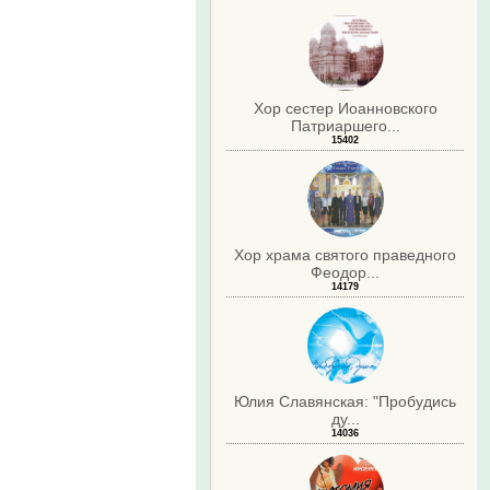
Хор сестер Иоанновского
Патриаршего...
15402
Хор храма святого праведного
Феодор...
14179
Юлия Славянская: "Пробудись
ду...
14036