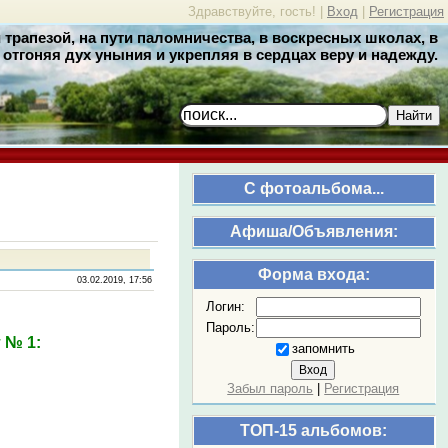
Здравствуйте, гость! |
Вход
|
Регистрация
трапезой, на пути паломничества, в воскресных школах, в
отгоняя дух уныния и укрепляя в сердцах веру и надежду.
Найти
C фотоальбома...
Афиша/Объявления:
Форма входа:
03.02.2019, 17:56
Логин:
Пароль:
 № 1:
запомнить
Забыл пароль
|
Регистрация
ТОП-15 альбомов: