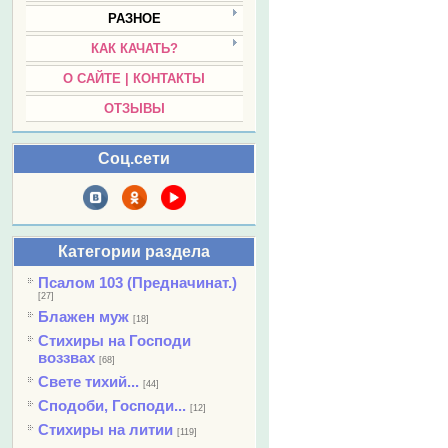
РАЗНОЕ
КАК КАЧАТЬ?
О САЙТЕ | КОНТАКТЫ
ОТЗЫВЫ
Соц.сети
Категории раздела
Псалом 103 (Предначинат.)
[27]
Блажен муж
[18]
Стихиры на Господи
воззвах
[68]
Свете тихий...
[44]
Сподоби, Господи...
[12]
Стихиры на литии
[119]