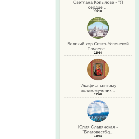
Светлана Копылова - "Я
сердце ...
12268
Великий хор Свято-Успенской
Почаевс...
12084
"Акафист святому
великомученик...
11978
Юлия Славянская -
"Благовест&q...
11974