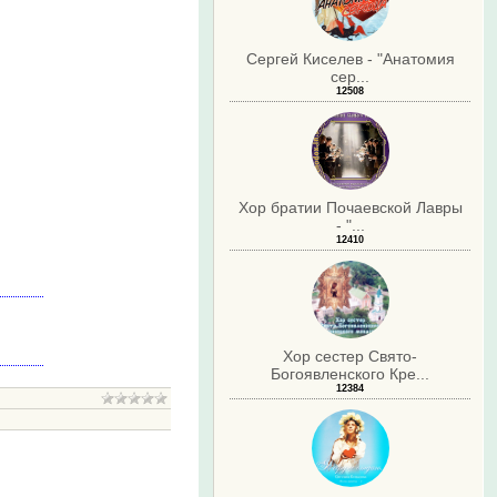
Сергей Киселев - "Анатомия
сер...
12508
Хор братии Почаевской Лавры
- "...
12410
Хор сестер Свято-
Богоявленского Кре...
12384
.