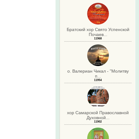
Братский хор Свято Успенской
Почаев...
11968
о. Валериан Чикал - "Молитву
п...
11954
хор Самарской Православной
Духовной...
11902