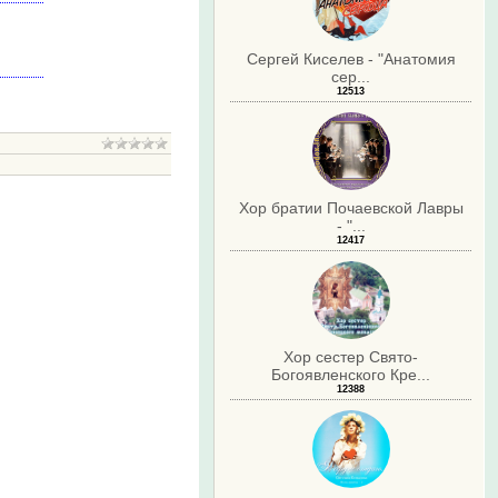
Сергей Киселев - "Анатомия
сер...
12513
Хор братии Почаевской Лавры
- "...
.
12417
Хор сестер Свято-
Богоявленского Кре...
12388