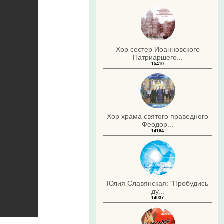
Хор сестер Иоанновского
Патриаршего...
15410
Хор храма святого праведного
Феодор...
14184
Юлия Славянская: "Пробудись
ду...
14037