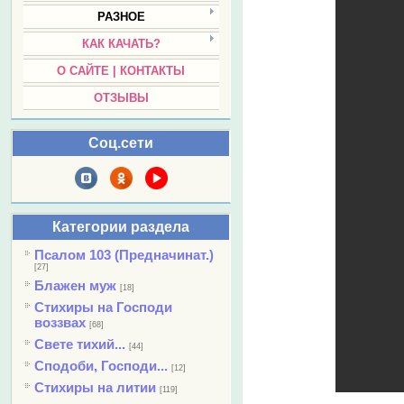
РАЗНОЕ
КАК КАЧАТЬ?
О САЙТЕ | КОНТАКТЫ
ОТЗЫВЫ
Соц.сети
Категории раздела
Псалом 103 (Предначинат.)
[27]
Блажен муж
[18]
Стихиры на Господи
воззвах
[68]
Свете тихий...
[44]
Сподоби, Господи...
[12]
Стихиры на литии
[119]