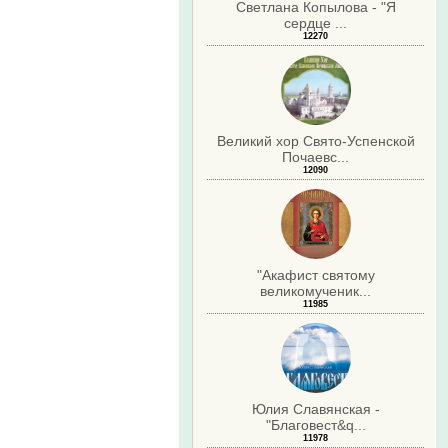
Светлана Копылова - "Я
сердце ...
12270
Великий хор Свято-Успенской
Почаевс...
12090
"Акафист святому
великомученик...
11985
Юлия Славянская -
"Благовест&q...
11978