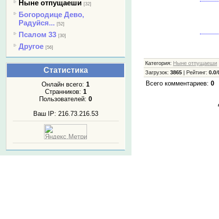
Ныне отпущаеши
[32]
Богородице Дево,
Радуйся...
[52]
Псалом 33
[30]
Другое
[56]
Категория
:
Ныне отпущаеши
Статистика
Загрузок
:
3865
|
Рейтинг
:
0.0
/
Всего комментариев
:
0
Онлайн всего:
1
Странников:
1
Пользователей:
0
Ваш IP: 216.73.216.53