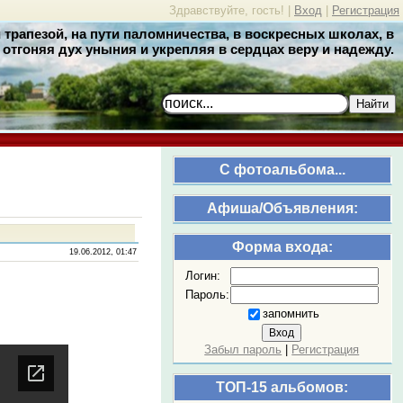
Здравствуйте, гость! |
Вход
|
Регистрация
трапезой, на пути паломничества, в воскресных школах, в
отгоняя дух уныния и укрепляя в сердцах веру и надежду.
Найти
C фотоальбома...
Афиша/Объявления:
Форма входа:
19.06.2012, 01:47
Логин:
Пароль:
запомнить
Забыл пароль
|
Регистрация
ТОП-15 альбомов: