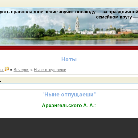
усть православное пение звучит повсюду — за праздничной 
семейном кругу — 
Ноты
ты
»
Вечерня
»
Ныне отпущаеши
.
"Ныне отпущаеши"
Архангельского А. А.: