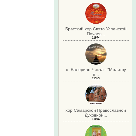
Братский хор Свято Успенской
Почаев...
11974
о. Валериан Чикал - "Молитву
п...
11959
хор Самарской Православной
Духовной...
11904