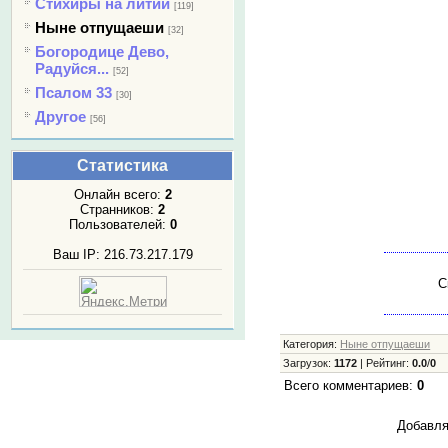
Стихиры на литии
[119]
Ныне отпущаеши
[32]
Богородице Дево,
Радуйся...
[52]
Псалом 33
[30]
Другое
[56]
Статистика
Онлайн всего:
2
Странников:
2
Пользователей:
0
Ваш IP: 216.73.217.179
С
Категория
:
Ныне отпущаеши
Загрузок
:
1172
|
Рейтинг
:
0.0
/
0
Всего комментариев
:
0
Добавля