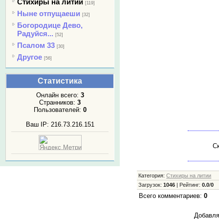
Стихиры на литии
[119]
Ныне отпущаеши
[32]
Богородице Дево,
Радуйся...
[52]
Псалом 33
[30]
Другое
[56]
Статистика
Онлайн всего:
3
Странников:
3
Пользователей:
0
Ваш IP: 216.73.216.151
Ск
Категория
:
Стихиры на литии
Загрузок
:
1046
|
Рейтинг
:
0.0
/
0
Всего комментариев
:
0
Добавля