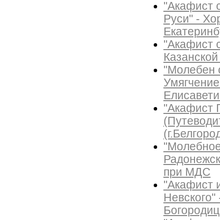
"Акафист 
Руси" - Хо
Екатеринб
"Акафист 
Казанской
"Молебен 
Умягчение 
Елисавети
"Акафист 
(Путеводи
(г.Белгоро
"Молебное
Радонежск
при МДС
"Акафист и
Невского"
Богородиц