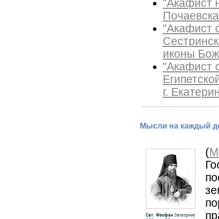
"Акафист 
Почаевска
"Акафист 
Сестринск
иконы Бож
"Акафист 
Египетско
г. Екатери
Мысли на каждый де
(
М
Го
по
зе
по
пр