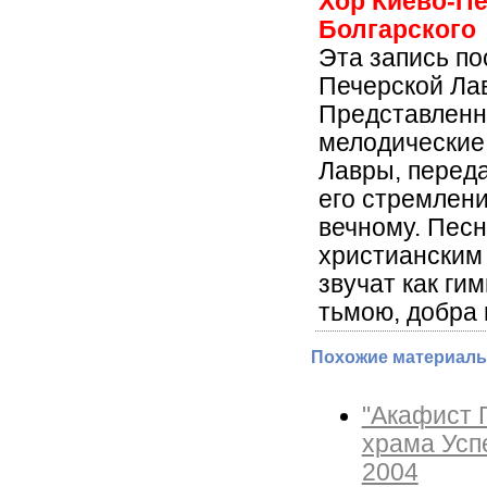
Хор Киево-П
Болгарского
Этa запись по
Печерской Ла
Представленн
мелодические
Лавры, перед
его стремлени
вечному. Пес
христианским 
звучат как ги
тьмою, добра 
Похожие материалы
"Акафист 
храма Усп
2004