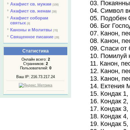
03. Покаянны
Акафист св. мужам
[100]
04. Символ 
Акафист св. женам
[30]
05. Подобен 
Акафист соборам
святых
[6]
06. Бог Госп
Каноны и Молитвы
[70]
07. Канон, пе
Священное писание
[26]
08. Канон, пе
09. Спаси от
Статистика
10. Помилуй 
Онлайн всего:
2
11. Канон, пе
Странников:
2
Пользователей:
0
12. Канон, пе
Ваш IP: 216.73.217.24
13. Канон, пе
14. Ектения 
15. Кондак 1,
16. Кондак 2,
17. Кондак 3,
18. Кондак 4,
19. Кондак 5,