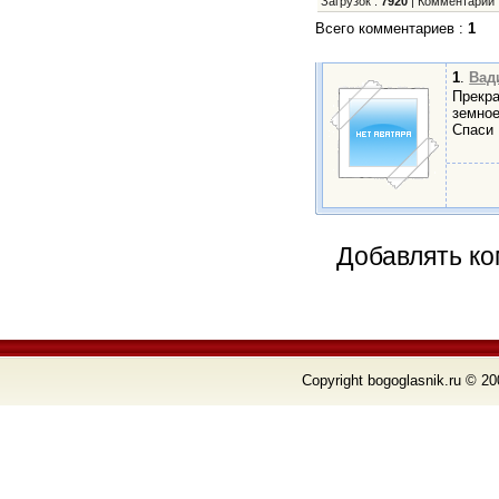
Загрузок
:
7920
|
Комментарии
Всего комментариев
:
1
1
.
Вад
Прекра
земное
Спаси 
Добавлять ко
Copyright bogoglasnik.ru © 20