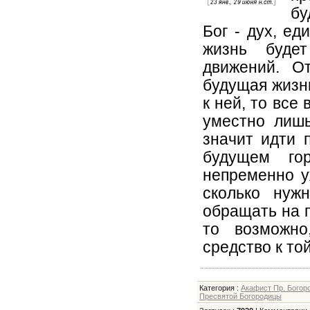
бу
Бог - дух, ед
жизнь буде
движений. О
будущая жизнь
к ней, то все
уместно лишь
значит идти 
будущем го
непременно у
сколько нуж
обращать на п
то возможно
средство к той
Категория
:
Акафист Пр. Богор
Пресвятой Богородицы