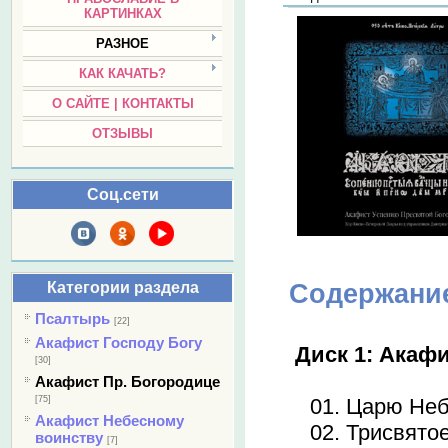
КАРТИНКАХ
РАЗНОЕ
КАК КАЧАТЬ?
О САЙТЕ | КОНТАКТЫ
ОТЗЫВЫ
Соц.сети
Категории раздела
Содержани
Псалтырь
[22]
Акафист Господу Богу
Диск 1: Акаф
[30]
Акафист Пр. Богородице
[75]
01. Царю Не
Акафист Небесному
02. Трисвято
воинству
[7]