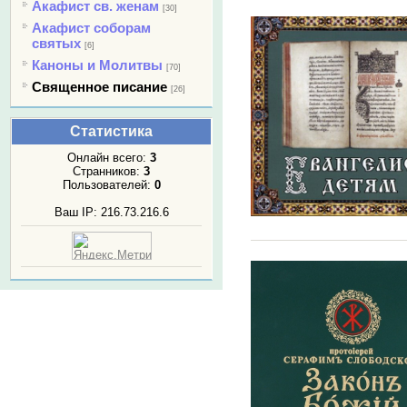
Акафист св. женам
[30]
Акафист соборам
святых
[6]
Каноны и Молитвы
[70]
Священное писание
[26]
Статистика
Онлайн всего:
3
Странников:
3
Пользователей:
0
Ваш IP: 216.73.216.6