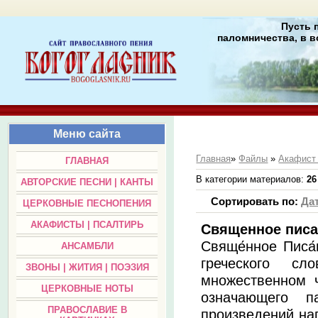
Пусть 
паломничества, в в
Меню сайта
Главная
»
Файлы
»
Акафист
ГЛАВНАЯ
В категории материалов
:
26
АВТОРСКИЕ ПЕСНИ | КАНТЫ
Сортировать по
:
Да
ЦЕРКОВНЫЕ ПЕСНОПЕНИЯ
АКАФИСТЫ | ПСАЛТИРЬ
Священное писа
Свяще́нное Писа
АНСАМБЛИ
греческого с
ЗВОНЫ | ЖИТИЯ | ПОЭЗИЯ
множественном ч
ЦЕРКОВНЫЕ НОТЫ
означающего п
ПРАВОСЛАВИЕ В
произведений на