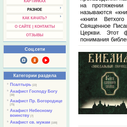
КАРТИНКАХ
на протяжении
РАЗНОЕ
называются «кни
«книги Ветхог
КАК КАЧАТЬ?
Священное Писа
О САЙТЕ | КОНТАКТЫ
Церкви. Этот ф
ОТЗЫВЫ
понимания библей
Соц.сети
Категории раздела
Псалтырь
[22]
Акафист Господу Богу
[30]
Акафист Пр. Богородице
[75]
Акафист Небесному
воинству
[7]
Акафист св. мужам
[100]