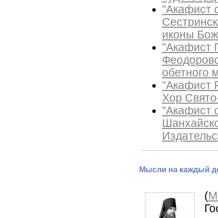
"Акафист 
Сестринск
иконы Бож
"Акафист 
Феодоровс
обетного м
"Акафист 
Хор Свято
"Акафист 
Шанхайско
Издательс
Мысли на каждый де
(
М
Го