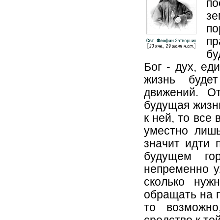
по
зе
по
пр
бу
Бог - дух, ед
жизнь буде
движений. О
будущая жизнь
к ней, то все
уместно лишь
значит идти 
будущем го
непременно у
сколько нуж
обращать на п
то возможно