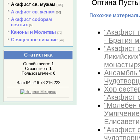
Оптина Пусты
Акафист св. мужам
[100]
Акафист св. женам
[30]
Похожие материалы
Акафист соборам
святых
[6]
"Акафист 
Каноны и Молитвы
[70]
- Братия 
Священное писание
[26]
"Акафист 
Статистика
Ликийских
монастыря
Онлайн всего:
1
Странников:
1
Ансамбль 
Пользователей:
0
Чудотворц
Ваш IP: 216.73.216.222
Хор сесте
"Акафист 
"Молебен 
Умягчение 
Елисавети
"Акафист 
чудотворц