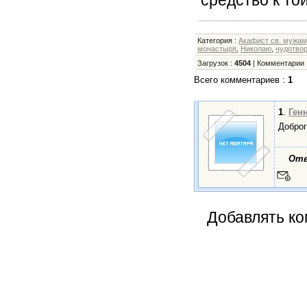
средство к той
Категория
:
Акафист св. мужа
монастыря
,
Николаю
,
чудотво
Загрузок
:
4504
|
Комментарии
Всего комментариев
:
1
1
.
Ген
Доброг
От
Добавлять ко