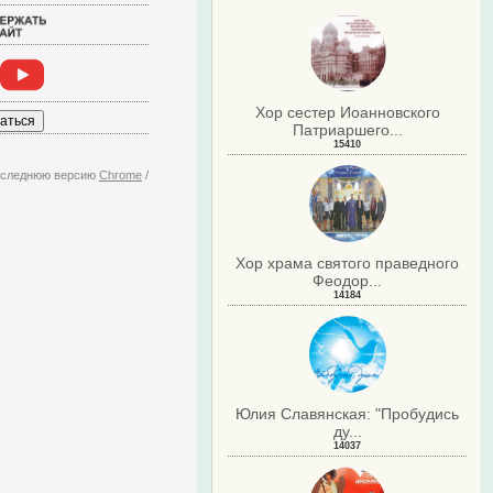
Хор сестер Иоанновского
Патриаршего...
15410
последнюю версию
Chrome
/
Хор храма святого праведного
Феодор...
14184
Юлия Славянская: "Пробудись
ду...
14037