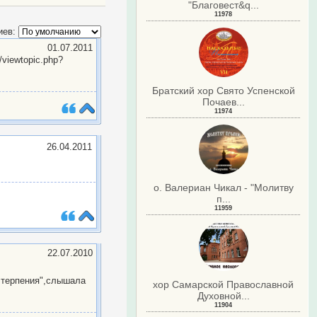
"Благовест&q...
11978
иев:
01.07.2011
/viewtopic.php?
Братский хор Свято Успенской
Почаев...
11974
26.04.2011
о. Валериан Чикал - "Молитву
п...
11959
22.07.2010
 терпения",слышала
хор Самарской Православной
Духовной...
11904