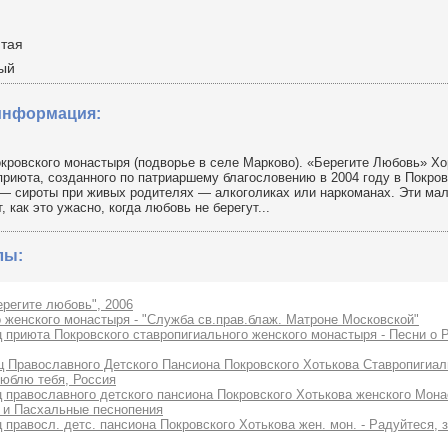
ятая
лый
информация:
кровского монастыря (подворье в селе Марково). «Берегите Любовь» Хо
приюта, созданного по патриаршему благословению в 2004 году в Покро
— сироты при живых родителях — алкоголиках или наркоманах. Эти мал
 как это ужасно, когда любовь не берегут...
лы:
регите любовь", 2006
 женского монастыря - "Служба св.прав.блаж. Матроне Московской"
 приюта Покровского ставропигиального женского монастыря - Песни о Р
ц Православного Детского Пансиона Покровского Хотькова Ставропигиал
люблю тебя, Россия
 православного детского пансиона Покровского Хотькова женского Мона
 и Пасхальные песнопения
 правосл. детс. пансиона Покровского Хотькова жен. мон. - Радуйтеся,