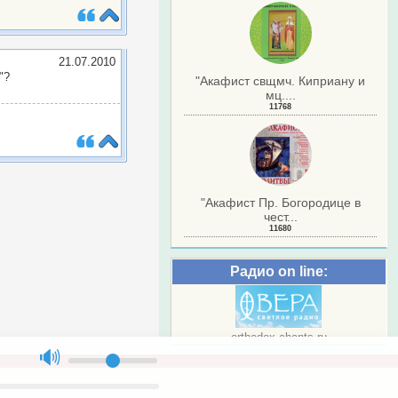
21.07.2010
"?
"Акафист свщмч. Киприану и
мц....
11768
.
"Акафист Пр. Богородице в
чест...
11680
Радио on line:
orthodox-chants.ru
🔊