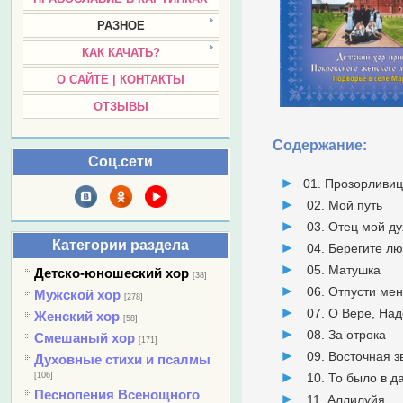
РАЗНОЕ
КАК КАЧАТЬ?
О САЙТЕ | КОНТАКТЫ
ОТЗЫВЫ
Содержание:
Соц.сети
01. Прозорливиц
02. Мой путь
03. Отец мой д
Категории раздела
04. Берегите л
05. Матушка
Детско-юношеский хор
[38]
06. Отпусти мен
Мужской хор
[278]
07. О Вере, На
Женский хор
[58]
08. За отрока
Смешаный хор
[171]
09. Восточная з
Духовные стихи и псалмы
[106]
10. То было в д
Песнопения Всенощного
11. Аллилуйя