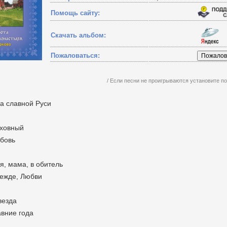
Помощь сайту:
Скачать альбом:
Пожаловаться:
/ Если песни не проигрываются установите 
а славной Руси
уховный
юбовь
я, мама, в обитель
дежде, Любви
везда
авние года