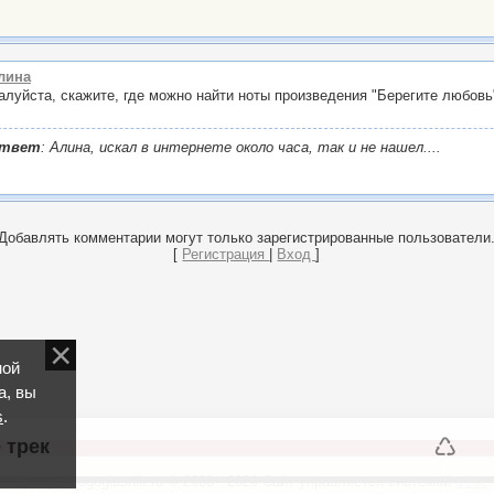
лина
луйста, скажите, где можно найти ноты произведения "Берегите любовь
твет
: Алина, искал в интернете около часа, так и не нашел....
Добавлять комментарии могут только зарегистрированные пользователи
[
Регистрация
|
Вход
]
ной
а, вы
s
.
♺
 трек
Copyright bogoglasnik.ru © 2008 - 2026
Сайт управляется системой
uCoz