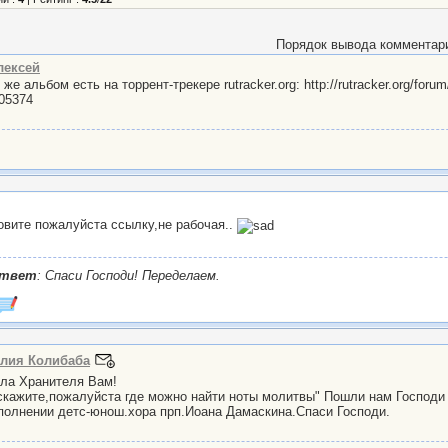
Порядок вывода комментар
лексей
 же альбом есть на торрент-трекере rutracker.org: http://rutracker.org/forum
05374
овите пожалуйста ссылку,не рабочая..
твет
: Спаси Господи! Переделаем.
лия Колибаба
ла Хранителя Вам!
кажите,пожалуйста где можно найти ноты молитвы" Пошли нам Господи
полнении детс-юнош.хора прп.Иоана Дамаскина.Спаси Господи.