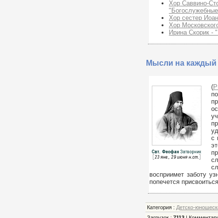
Хор Саввино-Сто
"Богослужебные
Хор сестер Иоан
Хор Московского
Ирина Скорик - "
Мысли на каждый 
(
Р
по
пр
ос
уч
п
уд
с 
эт
пр
сл
с
восприимет заботу уз
попечется присвоиться
Категория
:
Детско-юношеск
Загрузок
:
7113
|
Комментар