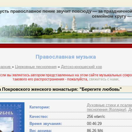
усть православное пение звучит повсюду — за праздничной 
семейном кругу — 
Православная музыка
 архив
»
Церковные песнопения
»
Детско-юношеский хор
и вы являетесь автором представленных на этом сайте музыкальных сокро
такового его раcпространения - пожалуйста,
свяжитесь с нами
.
а Покровского женского монастыря: "Берегите любовь"
Духовные стихи и псал
Категории:
песнопения (Колядки)
,
Д
Качество:
256 кбит/с
Время звучания:
00:46:29
Вес архива:
86,26 Мб