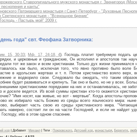
рожевского Ставропигиального мужского монастыря г. Звенигород (Моск
 песнопения и канты"
новского Патриаршего монастыря г.Санкт-Петербург - "Духовные Песноп
 Сретенского монастыря - "Всенощное бдение"
Господь - Пастырь мой" 2009 г.
день года" свт. Феофана Затворника:
им. 15, 30-33
;
Мф. 17, 24-18, 4
). Господь платит требуемую подать ц
рядки, и церковные и гражданские, Он исполнял и апостолов так нау
едали тот же закон и всем христианам. Только дух жизни принимался 
тавалось как было, исключая того, что явно противно было воле Бо
астие в идольских жертвах и т. п. Потом христианство взяло верх, 
режние и водворило свои. Следовало бы ожидать, что таким образо
обнее будет развиваться и крепнуть. Так оно и было, но не у всех. Бол
внешними христианскими порядками на них и останавливалась, не забот
о и доселе ведется. Из всей суммы христиан кто-то окажется христиан
очие? "Имя носят, как живые, но вот - мертвые". Когда апостолы пропо
ово их избирало часть Божию из среды всего языческого мира: ныне
лово, выбирает часть свою из среды христианского мира. "Читающи
нать наверно, состоит ли он на части Господней, и если не найдет уд
 Господу, ибо в этом одном спасение.
ий хор
|
Добавил
:
Михаил
|
Теги
:
Покровского
,
Детский хор
,
монастыря
,
Берегите
,
люб
ии
:
4
|
Рейтинг
:
4.5
/
22