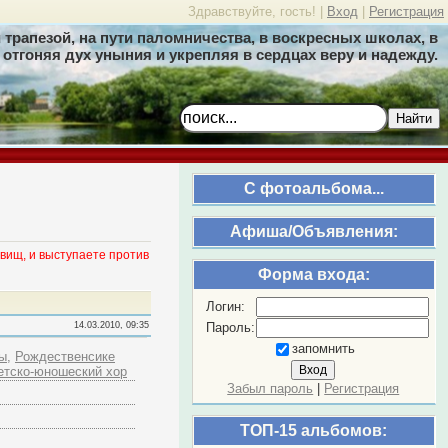
Здравствуйте, гость! |
Вход
|
Регистрация
трапезой, на пути паломничества, в воскресных школах, в
отгоняя дух уныния и укрепляя в сердцах веру и надежду.
Найти
C фотоальбома...
Афиша/Объявления:
вищ, и выступаете против
Форма входа:
Логин:
Пароль:
14.03.2010, 09:35
запомнить
мы
,
Рождественсике
етско-юношеский хор
Забыл пароль
|
Регистрация
ТОП-15 альбомов: