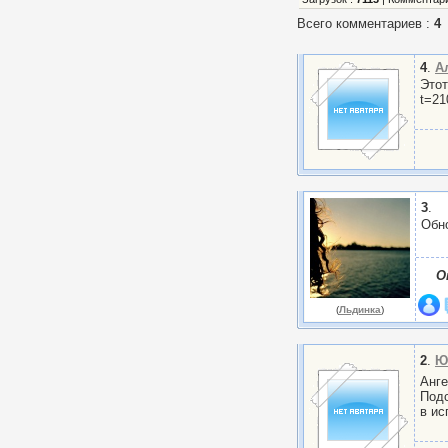
Всего комментариев
:
4
4
.
А
Этот
t=21
3
.
Обн
О
(
Льдинка
)
2
.
Ю
Анге
Подс
в ис