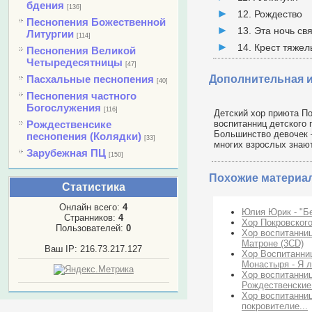
бдения
[136]
12. Рождество
Песнопения Божественной
13. Эта ночь св
Литургии
[114]
14. Крест тяже
Песнопения Великой
Четыредесятницы
[47]
Пасхальные песнопения
Дополнительная 
[40]
Песнопения частного
Богослужения
[116]
Детский хор приюта По
воспитанниц детского 
Рождественсике
Большинство девочек 
песнопения (Колядки)
[33]
многих взрослых знают,
Зарубежная ПЦ
[150]
Похожие материа
Статистика
Онлайн всего:
4
Юлия Юрик - "Бе
Странников:
4
Хор Покровского
Пользователей:
0
Хор воспитанниц
Матроне (3CD)
Ваш IP: 216.73.217.127
Хор Воспитанни
Монастыря - Я 
Хор воспитанниц
Рождественские
Хор воспитанниц
покровителие...