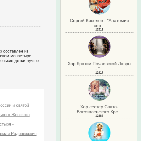
Сергей Киселев - "Анатомия
сер...
12513
р составлен из
вском монастыре.
енькие детки лучше
Хор братии Почаевской Лавры
- "...
12417
оссии и святой
Хор сестер Свято-
Богоявленского Кре...
ьного Женского
12388
стыря -
 земли Радонежския