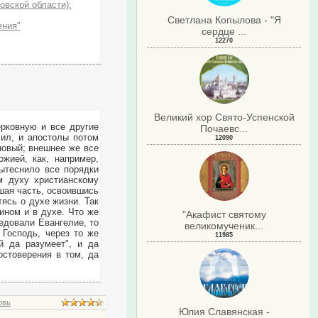
овской области):
Светлана Копылова - "Я
ения"
сердце ...
12270
Великий хор Свято-Успенской
ерковную и все другие
Почаевс...
чил, и апостолы потом
12090
новый; внешнее же все
жией, как, например,
вытеснило все порядки
м духу христианскому
ьшая часть, освоившись
ясь о духе жизни. Так
ином и в духе. Что же
"Акафист святому
ведовали Евангелие, то
великомученик...
 Господь, через то же
11985
й да разумеет", и да
остоверения в том, да
овь
Юлия Славянская -