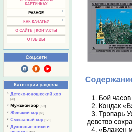
КАРТИНКАХ
РАЗНОЕ
КАК КАЧАТЬ?
О САЙТЕ | КОНТАКТЫ
ОТЗЫВЫ
Соц.сети
Содержани
Категории раздела
Детско-юношеский хор
1. Бой часо
[38]
2. Кондак «
Мужской хор
[278]
Женский хор
3. Тропарь 
[58]
Смешаный хор
девство сохр
[171]
Духовные стихи и
4. «Блажен
псалмы