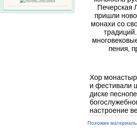
Печерская Л
пришли ново
монахи со св
традиций.
многовековые
пения, 
Хор монастыр
и фестивали ц
диске песноп
богослужебно
настроение в
Похожие материалы