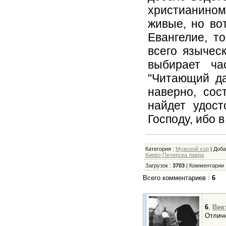
христианином
живые, но во
Евангелие, т
всего языческ
выбирает ча
"Читающий да
наверно, сос
найдет удост
Господу, ибо 
Категория
:
Мужской хор
|
Доб
Киево-Печерска лавра
Загрузок
:
3703
|
Комментарии
Всего комментариев
:
6
6
.
Вик
Отлич