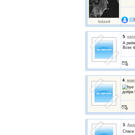
(
vikssg
)
5
.
нат
А ребя
Всех б
4
.
мак
добра !
3
.
Анд
Спаси 