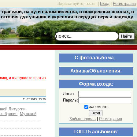
Здравствуйте, гость! |
Вход
|
Регистрация
трапезой, на пути паломничества, в воскресных школах, в
отгоняя дух уныния и укрепляя в сердцах веру и надежду.
Найти
C фотоальбома...
Афиша/Объявления:
вищ, и выступаете против
Форма входа:
Логин:
Пароль:
11.07.2013, 23:20
запомнить
ной Литургии
,
го бдения
,
Мужской
Забыл пароль
|
Регистрация
ТОП-15 альбомов: