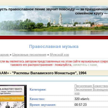
усть православное пение звучит повсюду — за праздничной 
семейном кругу — 
Православная музыка
 архив
»
Церковные песнопения
»
Мужской хор
и вы являетесь автором представленных на этом сайте музыкальных сокро
такового его раcпространения - пожалуйста,
свяжитесь с нами
.
АМ» - "Распевы Валаамского Монастыря", 1994
Песнопения Божествен
Категории:
Песнопения Всенощно
хор
Качество:
320 кбит/с
Время звучания:
00:57:23