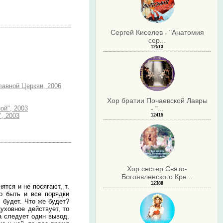
Сергей Киселев - "Анатомия
сер...
12513
авной Церкви, 2006
Хор братии Почаевской Лавры
ой", 2003
- "...
, 2003
12415
Хор сестер Свято-
Богоявленского Кре...
12388
ятся и не посягают, т.
о быть и все порядки
е будет. Что же будет?
духовное действует, то
 следует один вывод,