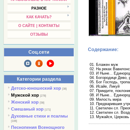
РАЗНОЕ
КАК КАЧАТЬ?
О САЙТЕ | КОНТАКТЫ
ОТЗЫВЫ
Содержание:
Соц.сети
01. Блажен муж
02. На реках Вавилон
03. И Ныне... Единор
04. Богородице Дево, 
Категории раздела
05. Бог Господь, тропа
06. Исайе, Ликуй
Детско-юношеский хор
[38]
07. Приидите, поклони
Мужской хор
08. И Ныне... Единор
[278]
09. Милость мира
Женский хор
[58]
10. Предварившия утр
11. Светилен сл. Пре
Смешаный хор
[171]
12. Светилен сл. Воз
Духовные стихи и псалмы
13. Мужайся, Церковь
[106]
Песнопения Всенощного