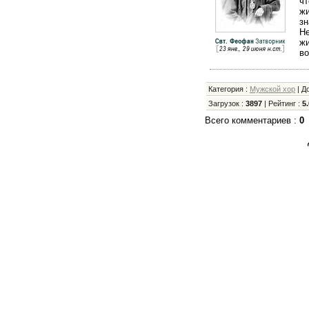
чт
жи
зн
Не
жи
во
Категория
:
Мужской хор
|
Д
Загрузок
:
3897
|
Рейтинг
:
5.
Всего комментариев
:
0