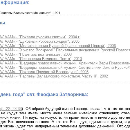
информация:
Распевы Валаамского Монастыря", 1994
лы:
ЛААМ» - "Похвала русским святым", 2004 г.
АЛААМ» - "Духовный хоровой концерт", 2006
АЛААМ» - "Молитвословия Русской Православной Церкви", 2006
АЛААМ» - "Христос Воскресе!" Пасхальные песнопения Русской Правосл
АЛААМ» - "Псалтирь поэтическая", 2008
АЛААМ» - "Песнопения Великого Поста", 2010
АЛААМ» - "Шедевры православной музыки. Хранители Веры Православн
АЛААМ» - "Шедевры православной музыки. Светильники Земли Русской"
АЛААМ» - "Похвала Пресвятой Богородице", 2003
АЛААМ» - "Распевы Валаамского монастыря. Часть II", 2002
день года" свт. Феофана Затворника:
ф. 22, 23-33
). Об образе будущей жизни Господь сказал, что там не жен
. не будут там иметь места наши земные житейские отношения; стал
мной жизни. Ни наук, ни искусств, ни правительств и ничего другого н
дет Бог всяческая во всех. А так как Бог - дух, единится с духом, и 
я жизнь будет там непрерывным течением духовных движений. Отсюда