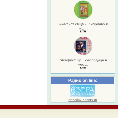
"Акафист свщмч. Киприану и
мц....
11768
"Акафист Пр. Богородице в
чест...
11680
Радио on line:
orthodox-chants.ru