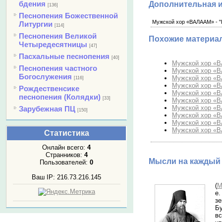
бдения
Дополнительная 
[136]
Песнопения Божественной
Мужской хор «ВАЛААМ» - "
Литургии
[114]
Песнопения Великой
Похожие материа
Четыредесятницы
[47]
Пасхальные песнопения
[40]
Мужской хор «ВА
Песнопения частного
Мужской хор «В
Богослужения
Мужской хор «В
[116]
Мужской хор «В
Рождественсике
Мужской хор «В
песнопения (Колядки)
[33]
Мужской хор «В
Мужской хор «В
Зарубежная ПЦ
[150]
Мужской хор «В
Мужской хор «В
Мужской хор «В
Статистика
Онлайн всего:
4
Странников:
4
Мысли на каждый 
Пользователей:
0
Ваш IP: 216.73.216.145
(
М
е
зе
Бу
вс