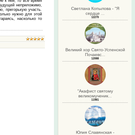
е к ней, то все время
 будущей неприложимо,
Светлана Копылова - "Я
ю, прегорькую участь.
сердце ...
колько нужно для этой
12270
араясь, насколько то
Великий хор Свято-Успенской
Почаевс...
12088
.
"Акафист святому
великомученик...
11981
Юлия Славянская -