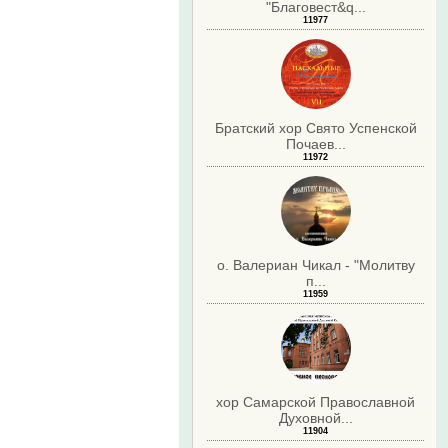
"Благовест&q...
11977
Братский хор Свято Успенской
Почаев...
11972
о. Валериан Чикал - "Молитву
п...
11959
хор Самарской Православной
Духовной...
11904