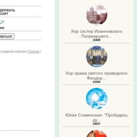
Хор сестер Иоанновского
Патриаршего...
15408
последнюю версию
Chrome
/
Хор храма святого праведного
Феодор...
14184
Юлия Славянская: "Пробудись
ду...
14037