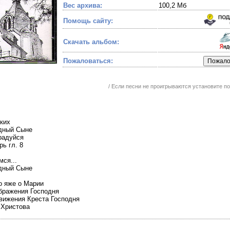
Вес архива:
100,2 Мб
Помощь сайту:
Скачать альбом:
Пожаловаться:
/ Если песни не проигрываются установите 
ских
одный Сыне
радуйся
рь гл. 8
мся...
одный Сыне
о яже о Марии
ображения Господня
движения Креста Господня
 Христова