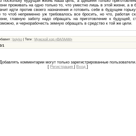
о поскольку будущая жизнь наша цель, а здешняя только приготовлени
зни проживать на одно только то, что уместно лишь в этой жизни, а в
ачит идти против своего назначения и готовить себе в будущем горьку
 то чтоб непременно уж требовалось все бросить, но что, работая с
зни, главную заботу надо обращать на приготовление к будущей, ст
зможно, и чернорабочесть земную обращать в средство к той же цели.
обавил
:
boiyko
|
Теги
:
Мужской хор «ВАЛААМ»
0
/
1
Добавлять комментарии могут только зарегистрированные пользователи
[
Регистрация
|
Вход
]