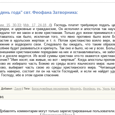
день года" свт. Феофана Затворника:
им. 15, 30-33
;
Мф. 17, 24-18, 4
). Господь платит требуемую подать ц
рядки, и церковные и гражданские, Он исполнял и апостолов так нау
едали тот же закон и всем христианам. Только дух жизни принимался 
тавалось как было, исключая того, что явно противно было воле Бо
астие в идольских жертвах и т. п. Потом христианство взяло верх, 
режние и водворило свои. Следовало бы ожидать, что таким образо
обнее будет развиваться и крепнуть. Так оно и было, но не у всех. Бол
внешними христианскими порядками на них и останавливалась, не забот
о и доселе ведется. Из всей суммы христиан кто-то окажется христиан
очие? "Имя носят, как живые, но вот - мертвые". Когда апостолы пропо
ово их избирало часть Божию из среды всего языческого мира: ныне
лово, выбирает часть свою из среды христианского мира. "Читающи
нать наверно, состоит ли он на части Господней, и если не найдет уд
 Господу, ибо в этом одном спасение.
|
Добавил
:
Zavet
|
Теги
:
Богослужебные песнопения
,
Μοναχός
,
Θεοτόκου
,
της
,
Ύμνοι
,
Κο
0
/
1
Добавлять комментарии могут только зарегистрированные пользователи
[
Регистрация
|
Вход
]