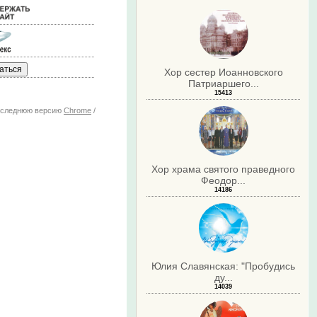
Хор сестер Иоанновского
Патриаршего...
15413
последнюю версию
Chrome
/
Хор храма святого праведного
Феодор...
14186
Юлия Славянская: "Пробудись
ду...
14039