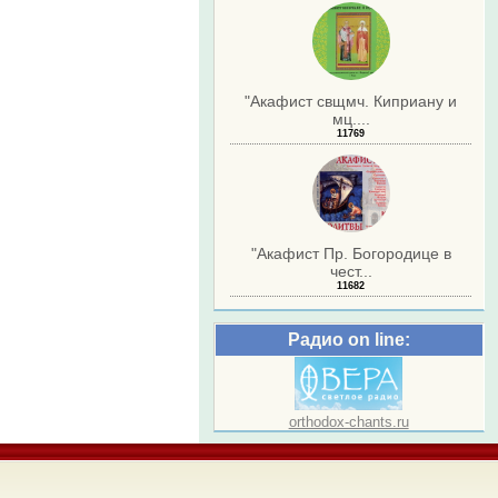
"Акафист свщмч. Киприану и
мц....
11769
"Акафист Пр. Богородице в
чест...
11682
Радио on line:
orthodox-chants.ru