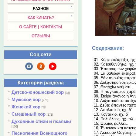
РАЗНОЕ
КАК КАЧАТЬ?
О САЙТЕ | КОНТАКТЫ
ОТЗЫВЫ
Содержание:
Соц.сети
01. Κύριε εκέκραξα, ηχ.
02. Κατευθυνθήτω, ηχ. 
03. Έπαρσις των χειρ
04. Εκ βαθέων εκέκρα
05. Εάν ανομίας παρα
Категории раздела
06. Δοξαστικό εσπερίω
07. Θεαρχίω νεύματι…
08. Η παγκόσμιος χαρ
Детско-юношеский хор
[38]
09. Στείρα άγονος η Ά
Мужской хор
10. Δοξαστικό αποστίχω
[278]
11. Δεύτε άπαντες πισ
Женский хор
[58]
12. Απολυτίκιο, ηχ. δ΄
Смешаный хор
13. Κοντάκιο, ηχ. δ΄
[171]
14. Πολυέλεος, ηχ. πλ. 
Духовные стихи и псалмы
15. Ωραίος κάλλει…
[106]
16. Έντεινον και κατε
17. Άκουσον Θύγατερ
Песнопения Всенощного