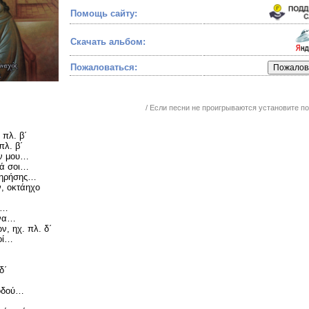
Помощь сайту:
Скачать альбом:
Пожаловаться:
/ Если песни не проигрываются установите 
 πλ. β΄
πλ. β΄
ών μου…
ξά σοι…
τηρήσης…
ν, οκτάηχο
ά…
ννα…
ν, ηχ. πλ. δ΄
τοί…
δ΄
υοδού…
…