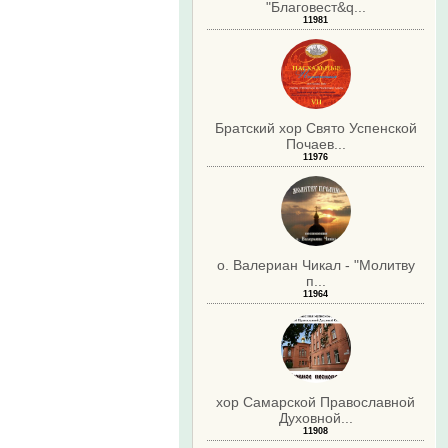
"Благовест&q...
11981
Братский хор Свято Успенской
Почаев...
11976
о. Валериан Чикал - "Молитву
п...
11964
хор Самарской Православной
Духовной...
11908