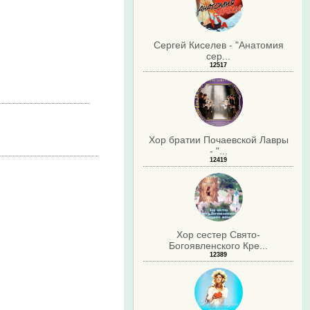
Сергей Киселев - "Анатомия
сер...
12517
Хор братии Почаевской Лавры
- "...
12419
Хор сестер Свято-
Богоявленского Кре...
12389