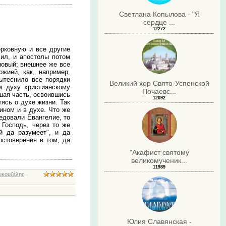
Светлана Копылова - "Я
сердце ...
12272
ерковную и все другие
чил, и апостолы потом
новый; внешнее же все
жией, как, например,
вытеснило все порядки
Великий хор Свято-Успенской
м духу христианскому
Почаевс...
ьшая часть, освоившись
12092
ясь о духе жизни. Так
ином и в духе. Что же
ведовали Евангелие, то
 Господь, через то же
й да разумеет", и да
остоверения в том, да
"Акафист святому
великомученик...
11989
υκουζέλης
,
.
Юлия Славянская -