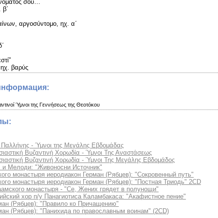
ονόματός σου…
 β΄
αίνων, αργοσύντομο, ηχ. α΄
δ΄
στί”
 ηχ. βαρύς
информация:
ντινοί Ύμνοι της Γεννήσεως της Θεοτόκου
лы:
 Παλλήνης - Ύμνοι της Μεγάλης Εβδομάδας
ιαστική Βυζαντινή Χορωδία - Ύμνοι Της Αναστάσεως
ιαστική Βυζαντινή Χορωδία - Ύμνοι Της Μεγάλης Εβδομάδος
 и Мелoди: "Живоносни Источник"
ого монастыря иеродиакон Герман (Рябцев): "Сокровенный путь"
ого монастыря иеродиакон Герман (Рябцев): "Постная Триодь" 2CD
амского монастыря - "Се, Жених грядет в полунощи"
йский хор п/у Панагиотиса Каламбакаса: "Акафистное пение"
ман (Рябцев): "Правило ко Причащению"
ан (Рябцев): "Панихида по православным воинам" (2CD)