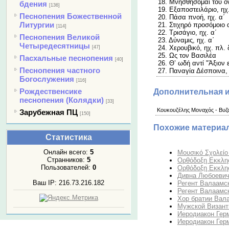
18. Μνησθήσομαι τού 
бдения
[136]
19. Εξαποστειλάριο, ηχ.
Песнопения Божественной
20. Πάσα πνοή, ηχ. α΄
Литургии
21. Στιχηρό προσόμοιο 
[114]
22. Τρισάγιο, ηχ. α΄
Песнопения Великой
23. Δύναμις, ηχ. α΄
Четыредесятницы
24. Χερουβικό, ηχ. πλ. 
[47]
25. Ως τον Βασιλέα
Пасхальные песнопения
[40]
26. Θ’ ωδή αντί "Άξιον ε
Песнопения частного
27. Παναγία Δέσποινα,
Богослужения
[116]
Рождественсике
Дополнительная 
песнопения (Колядки)
[33]
Κουκουζέλης Μοναχός - Βυζα
Зарубежная ПЦ
[150]
Похожие материа
Статистика
Онлайн всего:
5
Μουσικό Σχολείο
Странников:
5
Ορθόδοξη Εκκλησ
Пользователей:
0
Ορθόδοξη Εκκλησ
Дивна Любоевич
Ваш IP: 216.73.216.182
Регент Валаамск
Регент Валаамск
Хор братии Вала
Мужской Византи
Иеродиакон Гер
Иеродиакон Герм