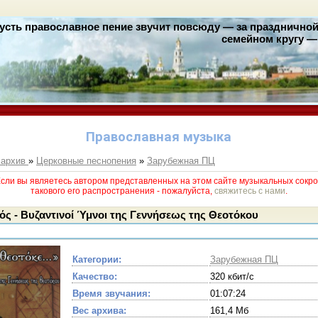
усть православное пение звучит повсюду — за праздничной 
семейном кругу — 
Православная музыка
 архив
»
Церковные песнопения
»
Зарубежная ПЦ
и вы являетесь автором представленных на этом сайте музыкальных сокро
такового его раcпространения - пожалуйста,
свяжитесь с нами
.
ς - Βυζαντινοί Ύμνοι της Γεννήσεως της Θεοτόκου
Категории:
Зарубежная ПЦ
Качество:
320 кбит/с
Время звучания:
01:07:24
Вес архива:
161,4 Мб