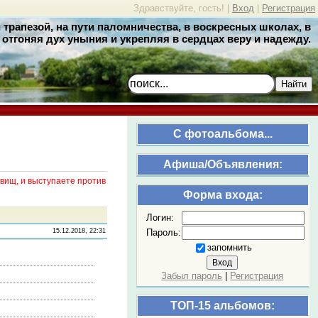
Здравствуйте, гость! |
Вход
|
Регистрация
трапезой, на пути паломничества, в воскресных школах, в
отгоняя дух уныния и укрепляя в сердцах веру и надежду.
Найти
C фотоальбома...
Афиша/Объявления:
вищ, и выступаете против
Форма входа:
Логин:
Пароль:
15.12.2018, 22:31
запомнить
Забыл пароль
|
Регистрация
ТОП-15 альбомов: