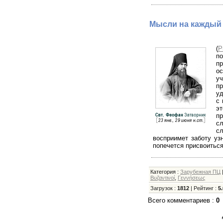
Мысли на каждый 
(
Р
по
пр
ос
уч
п
уд
с 
эт
пр
сл
с
восприимет заботу уз
попечется присвоиться
Категория
:
Зарубежная ПЦ
Βυζαντινοί
,
Γεννήσεως
Загрузок
:
1812
|
Рейтинг
:
5.
Всего комментариев
:
0