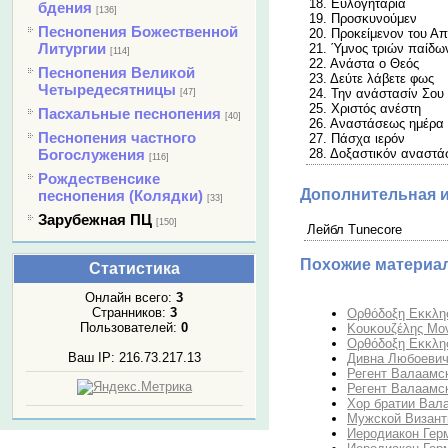
18. Ευλογητάρια
бдения
[136]
19. Προσκυνούμεν
Песнопения Божественной
20. Προκείμενον του Α
Литургии
21. Ύμνος τριών παίδω
[114]
22. Ανάστα ο Θεός
Песнопения Великой
23. Δεύτε λάβετε φως
Четыредесятницы
24. Την ανάστασίν Σου
[47]
25. Χριστός ανέστη
Пасхальные песнопения
[40]
26. Αναστάσεως ημέρα
Песнопения частного
27. Πάσχα ιερόν
Богослужения
28. Δοξαστικόν αναστ
[116]
Рождественсике
Дополнительная 
песнопения (Колядки)
[33]
Зарубежная ПЦ
[150]
Лейбл Tunecore
Похожие материа
Статистика
Онлайн всего:
3
Странников:
3
Ορθόδοξη Εκκλησ
Пользователей:
0
Κουκουζέλης Μον
Ορθόδοξη Εκκλησ
Ваш IP: 216.73.217.13
Дивна Любоевич
Регент Валаамск
Регент Валаамск
Хор братии Вала
Мужской Византи
Иеродиакон Гер