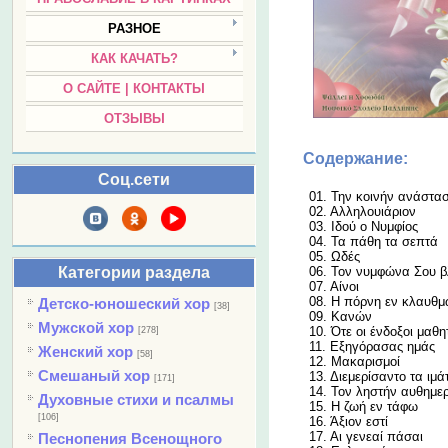
РАЗНОЕ
КАК КАЧАТЬ?
О САЙТЕ | КОНТАКТЫ
ОТЗЫВЫ
Содержание:
Соц.сети
01. Την κοινήν ανάστασ
02. Αλληλουιάριον
03. Ιδού ο Νυμφίος
04. Τα πάθη τα σεπτά
05. Ωδές
Категории раздела
06. Τον νυμφώνα Σου 
07. Αίνοι
08. Η πόρνη εν κλαυθ
Детско-юношеский хор
[38]
09. Κανών
Мужской хор
10. Ότε οι ένδοξοι μαθη
[278]
11. Εξηγόρασας ημάς
Женский хор
[58]
12. Μακαρισμοί
Смешаный хор
13. Διεμερίσαντο τα ιμά
[171]
14. Τον ληστήν αυθημε
Духовные стихи и псалмы
15. Η ζωή εν τάφω
[106]
16. Άξιον εστί
17. Αι γενεαί πάσαι
Песнопения Всенощного