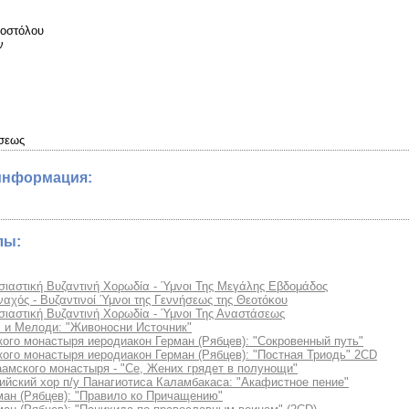
ποστόλου
ν
άσεως
информация:
лы:
ιαστική Βυζαντινή Χορωδία - Ύμνοι Της Μεγάλης Εβδομάδος
αχός - Βυζαντινοί Ύμνοι της Γεννήσεως της Θεοτόκου
ιαστική Βυζαντινή Χορωδία - Ύμνοι Της Αναστάσεως
 и Мелoди: "Живоносни Источник"
ого монастыря иеродиакон Герман (Рябцев): "Сокровенный путь"
ого монастыря иеродиакон Герман (Рябцев): "Постная Триодь" 2CD
амского монастыря - "Се, Жених грядет в полунощи"
йский хор п/у Панагиотиса Каламбакаса: "Акафистное пение"
ман (Рябцев): "Правило ко Причащению"