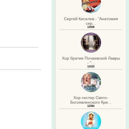
Сергей Киселев - "Анатомия
сер...
12508
Хор братии Почаевской Лавры
- "...
12410
Хор сестер Свято-
Богоявленского Кре...
12384