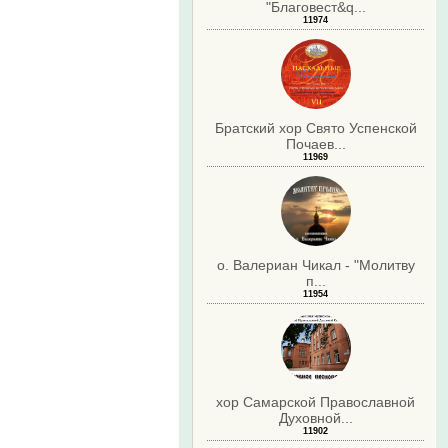
"Благовест&q...
11974
Братский хор Свято Успенской
Почаев...
11969
о. Валериан Чикал - "Молитву
п...
11954
хор Самарской Православной
Духовной...
11902