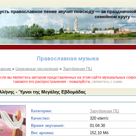
усть православное пение звучит повсюду — за праздничной 
семейном кругу — 
Православная музыка
 архив
»
Церковные песнопения
»
Зарубежная ПЦ
и вы являетесь автором представленных на этом сайте музыкальных сокро
такового его раcпространения - пожалуйста,
свяжитесь с нами
.
λλήνης - Ύμνοι της Μεγάλης Εβδομάδας
Категории:
Зарубежная ПЦ
Качество:
320 кбит/с
Время звучания:
01:04:30
Вес архива:
152,10 Мб