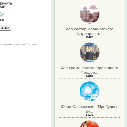
Хор сестер Иоанновского
Патриаршего...
15402
последнюю версию
Chrome
/
Хор храма святого праведного
Феодор...
14180
Юлия Славянская: "Пробудись
ду...
14036