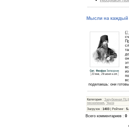
Иеродиакон Герм
Мысли на каждый 
(
2
с
Пр
сл
т
до
он
эт
вс
из
по
в
поделаешь: они готовы
Категория
:
Зарубежная ПЦ
песнопения
,
Ύμνοι
Загрузок
:
1403
|
Рейтинг
:
5.
Всего комментариев
:
0