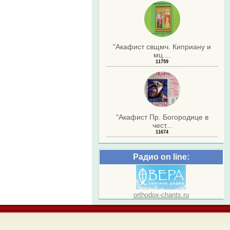
"Акафист свщмч. Киприану и
мц....
11759
"Акафист Пр. Богородице в
чест...
11674
Радио on line:
orthodox-chants.ru