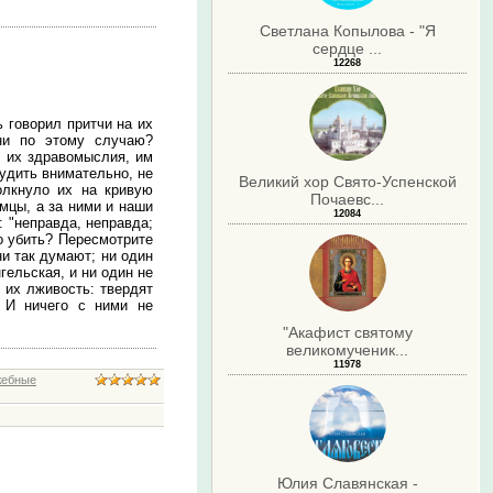
Светлана Копылова - "Я
сердце ...
12268
ь говорил притчи на их
ни по этому случаю?
о их здравомыслия, им
судить внимательно, не
Великий хор Свято-Успенской
олкнуло их на кривую
Почаевс...
емцы, а за ними и наши
12084
: "неправда, неправда;
то убить? Пересмотрите
ни так думают; ни один
гельская, и ни один не
 их лживость: твердят
 И ничего с ними не
"Акафист святому
великомученик...
11978
жебные
.
Юлия Славянская -