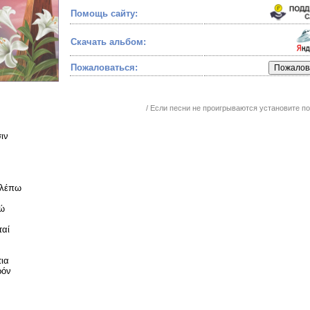
Помощь сайту:
Скачать альбом:
Пожаловаться:
/ Если песни не проигрываются установите 
ιν
βλέπω
μώ
ταί
τια
ρόν