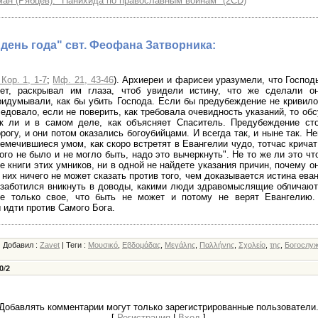
ан (Рябцев): "Панихида по православным воинам" (2CD)
день года" свт. Феофана Затворника:
 Кор. 1, 1-7
;
Мф. 21, 43-46
). Архиереи и фарисеи уразумели, что Господ
чет, раскрывал им глаза, чтоб увидели истину, что же сделали о
идумывали, как бы убить Господа. Если бы предубеждение не кривил
едовало, если не поверить, как требовала очевидность указаний, то об
ак ли и в самом деле, как объясняет Спаситель. Предубеждение ст
рогу, и они потом оказались богоубийцами. И всегда так, и ныне так. Н
емечившиеся умом, как скоро встретят в Евангелии чудо, тотчас кричат
ого не было и не могло быть, надо это вычеркнуть". Не то же ли это ч
е книги этих умников, ни в одной не найдете указания причин, почему о
 них ничего не может сказать против того, чем доказывается истина еван
заботился вникнуть в доводы, какими люди здравомыслящие обличают
се только свое, что быть не может и потому не верят Евангелию.
 идти против Самого Бога.
|
Добавил
:
Zavet
|
Теги
:
Μουσικό
,
Εβδομάδας
,
Μεγάλης
,
Παλλήνης
,
Σχολείο
,
της
,
Богослу
0
/
2
Добавлять комментарии могут только зарегистрированные пользователи
[
Регистрация
|
Вход
]