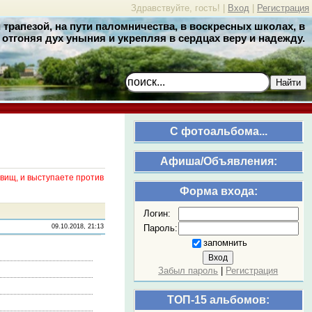
Здравствуйте, гость! |
Вход
|
Регистрация
трапезой, на пути паломничества, в воскресных школах, в
отгоняя дух уныния и укрепляя в сердцах веру и надежду.
Найти
C фотоальбома...
Афиша/Объявления:
вищ, и выступаете против
Форма входа:
Логин:
Пароль:
09.10.2018, 21:13
запомнить
Забыл пароль
|
Регистрация
ТОП-15 альбомов: