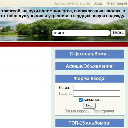
Здравствуйте, гость! |
Вход
|
Регистрация
трапезой, на пути паломничества, в воскресных школах, в
отгоняя дух уныния и укрепляя в сердцах веру и надежду.
Найти
C фотоальбома...
Афиша/Объявления:
Форма входа:
Логин:
Пароль:
запомнить
Забыл пароль
|
Регистрация
ТОП-15 альбомов: