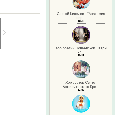
Сергей Киселев - "Анатомия
сер...
12513
Хор братии Почаевской Лавры
- "...
12417
.
Хор сестер Свято-
Богоявленского Кре...
12388