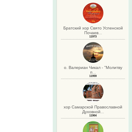
Братский хор Свято Успенской
Почаев...
11973
о. Валериан Чикал - "Молитву
п...
11959
хор Самарской Православной
Духовной...
11904