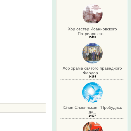
Хор сестер Иоанновского
Патриаршего...
15409
Хор храма святого праведного
Феодор...
14184
Юлия Славянская: "Пробудись
ду...
14037