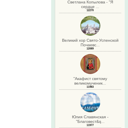
Светлана Копылова - "Я
сердце ...
12270
Великий хор Свято-Успенской
Почаевс...
12089
"Акафист святому
великомученик...
11983
Юлия Славянская -
"Благовест&q...
11977