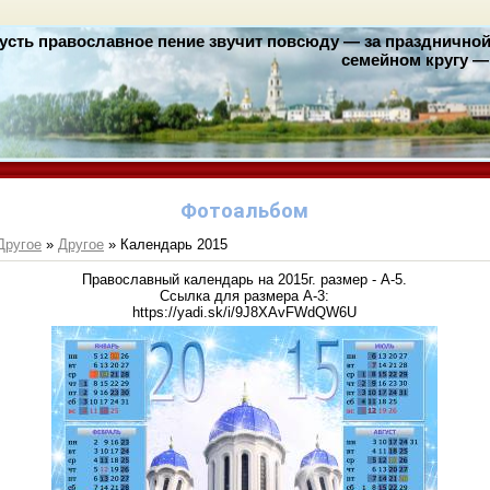
усть православное пение звучит повсюду — за праздничной 
семейном кругу — 
Фотоальбом
Другое
»
Другое
» Календарь 2015
Православный календарь на 2015г. размер - А-5.
Ссылка для размера А-3:
https://yadi.sk/i/9J8XAvFWdQW6U