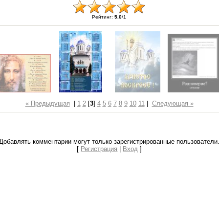
Рейтинг
:
5.0
/
1
« Предыдущая
|
1
2
[
3
]
4
5
6
7
8
9
10
11
|
Следующая »
Добавлять комментарии могут только зарегистрированные пользователи
[
Регистрация
|
Вход
]