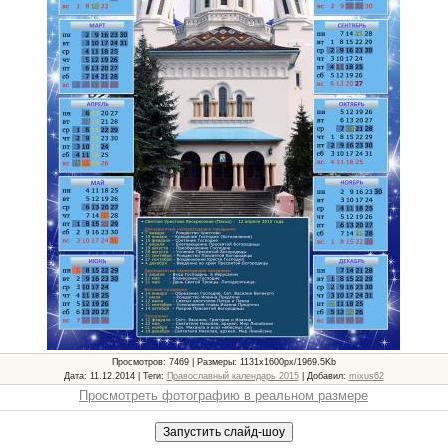
Просмотров
: 7469 |
Размеры
: 1131x1600px/1969.5Kb
Дата
: 11.12.2014 |
Теги
:
Православный календарь 2015
|
Добавил
:
mixus62
Просмотреть фотографию в реальном размере