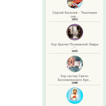
Сергей Киселев - "Анатомия
сер...
12513
Хор братии Почаевской Лавры
- "...
12415
Хор сестер Свято-
Богоявленского Кре...
12388