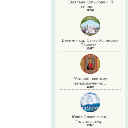
Светлана Копылова - "Я
сердце ...
12270
Великий хор Свято-Успенской
Почаевс...
12087
"Акафист святому
великомученик...
11980
Юлия Славянская -
"Благовест&q...
11977