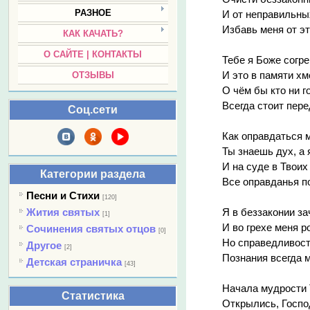
РАЗНОЕ
И от неправильны
Избавь меня от эт
КАК КАЧАТЬ?
О САЙТЕ | КОНТАКТЫ
Тебе я Боже согр
И это в памяти хм
ОТЗЫВЫ
О чём бы кто ни г
Всегда стоит пере
Соц.сети
Как оправдаться 
Ты знаешь дух, а 
И на суде в Твоих
Категории раздела
Все оправданья п
Песни и Стихи
[120]
Жития святых
Я в беззаконии за
[1]
И во грехе меня р
Сочинения святых отцов
[0]
Но справедливост
Другое
[2]
Познания всегда 
Детская страничка
[43]
Начала мудрости 
Статистика
Открылись, Господ