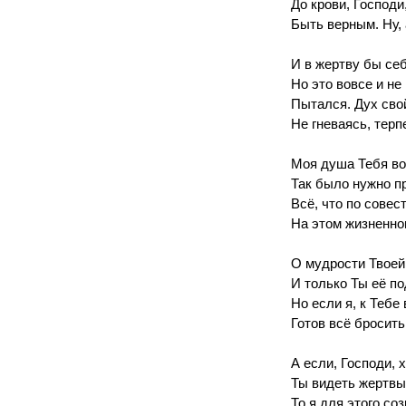
До крови, Господи
Быть верным. Ну,
И в жертву бы себ
Но это вовсе и не
Пытался. Дух сво
Не гневаясь, тер
Моя душа Тебя во
Так было нужно п
Всё, что по совес
На этом жизненно
О мудрости Твоей
И только Ты её п
Но если я, к Тебе 
Готов всё бросит
А если, Господи, 
Ты видеть жертвы
То я для этого со