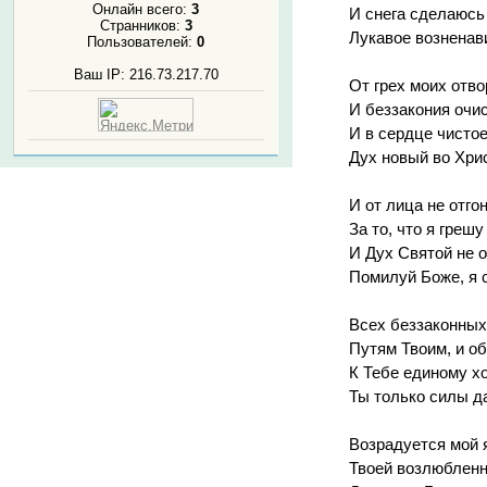
Онлайн всего:
3
И снега сделаюсь
Странников:
3
Лукавое возненав
Пользователей:
0
Ваш IP: 216.73.217.70
От грех моих отво
И беззакония очис
И в сердце чистое
Дух новый во Хри
И от лица не отго
За то, что я грешу
И Дух Святой не 
Помилуй Боже, я 
Всех беззаконных
Путям Твоим, и об
К Тебе единому хо
Ты только силы д
Возрадуется мой 
Твоей возлюбленн