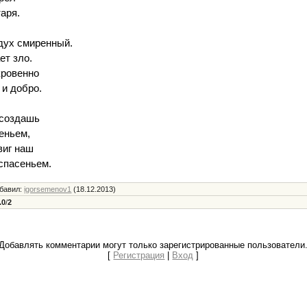
аря.
 дух смиренный.
ет зло.
кровенно
 и добро.
 создашь
еньем,
виг наш
спасеньем.
бавил
:
igorsemenov1
(18.12.2013)
.0
/
2
Добавлять комментарии могут только зарегистрированные пользователи
[
Регистрация
|
Вход
]