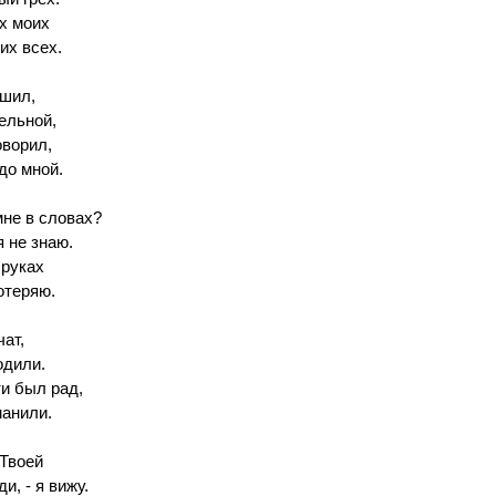
х моих
их всех.
ешил,
ельной,
оворил,
до мной.
мне в словах?
я не знаю.
 руках
отеряю.
чат,
одили.
и был рад,
манили.
Твоей
и, - я вижу.