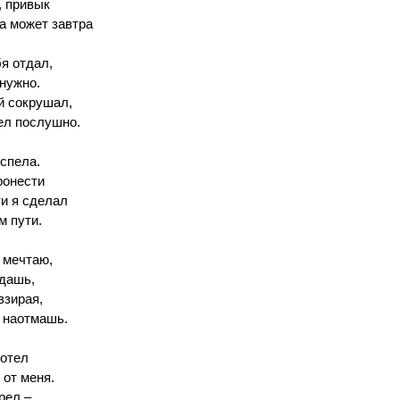
, привык
 а может завтра
я отдал,
 нужно.
й сокрушал,
пел послушно.
спела.
ронести
ти я сделал
м пути.
 мечтаю,
одашь,
взирая,
ь наотмашь.
хотел
 от меня.
зрел –