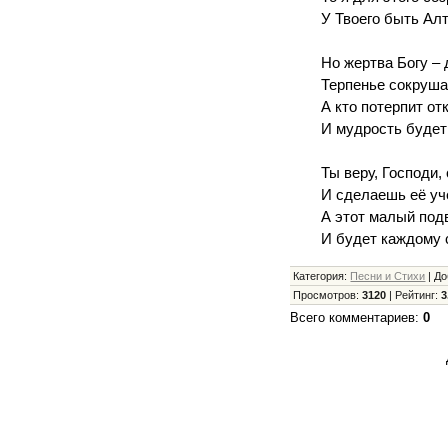
У Твоего быть Алт
Но жертва Богу –
Терпенье сокруша
А кто потерпит от
И мудрость будет
Ты веру, Господи,
И сделаешь её уч
А этот малый под
И будет каждому 
Категория
:
Песни и Стихи
|
До
Просмотров
:
3120
|
Рейтинг
:
3
Всего комментариев
:
0