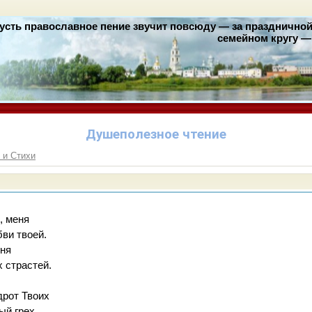
усть православное пение звучит повсюду — за праздничной 
семейном кругу — 
Душеполезное чтение
 и Стихи
, меня
ви твоей.
гня
 страстей.
дрот Твоих
ый грех.