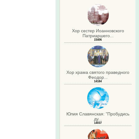
Хор сестер Иоанновского
Патриаршего...
15406
Хор храма святого праведного
Феодор...
14184
Юлия Славянская: "Пробудись
ду...
14037