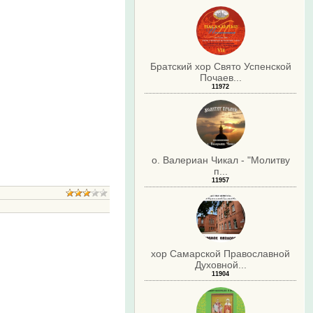
Братский хор Свято Успенской
Почаев...
11972
о. Валериан Чикал - "Молитву
п...
11957
.
хор Самарской Православной
Духовной...
11904