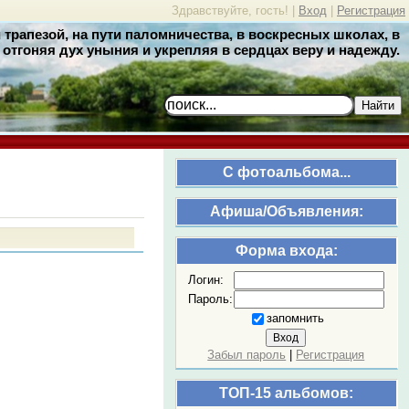
Здравствуйте, гость! |
Вход
|
Регистрация
трапезой, на пути паломничества, в воскресных школах, в
отгоняя дух уныния и укрепляя в сердцах веру и надежду.
Найти
C фотоальбома...
Афиша/Объявления:
Форма входа:
Логин:
Пароль:
запомнить
Забыл пароль
|
Регистрация
ТОП-15 альбомов: