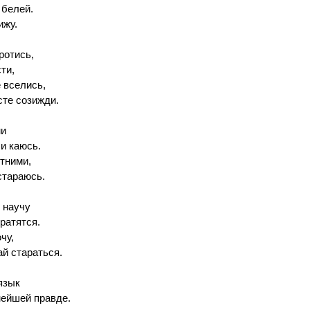
 белей.
ижу.
ротись,
ти,
 вселись,
сте созижди.
ни
 и каюсь.
отними,
стараюсь.
 научу
ратятся.
чу,
ай стараться.
язык
ейшей правде.