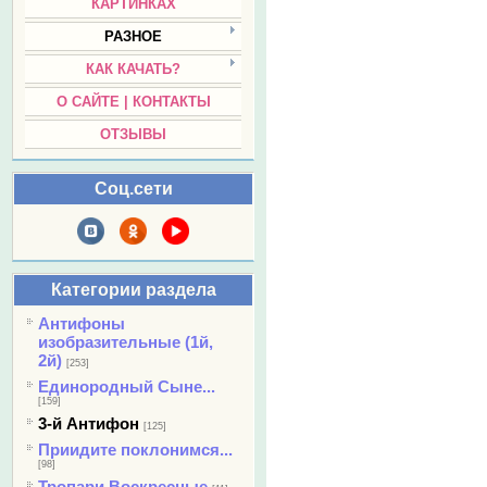
КАРТИНКАХ
РАЗНОЕ
КАК КАЧАТЬ?
О САЙТЕ | КОНТАКТЫ
ОТЗЫВЫ
Соц.сети
Категории раздела
Антифоны
изобразительные (1й,
2й)
[253]
Единородный Сыне...
[159]
3-й Антифон
[125]
Приидите поклонимся...
[98]
Тропари Воскресные