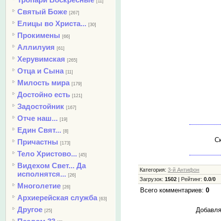
[11]
Святый Боже
[267]
Елицы во Христа...
[30]
Прокимены
[66]
Аллилуия
[61]
Херувимская
[265]
Отца и Сына
[11]
Милость мира
[179]
Достойно есть
[121]
Задостойник
[167]
Отче наш...
[19]
Един Свят...
[8]
Ск
Причастны
[173]
Тело Христово...
[45]
Видехом Свет... Да
Категория
:
3-й Антифон
исполнятся...
[26]
Загрузок
:
1502
|
Рейтинг
:
0.0
/
0
Многолетие
[26]
Всего комментариев
:
0
Архиерейская служба
[63]
Другое
Добавля
[25]