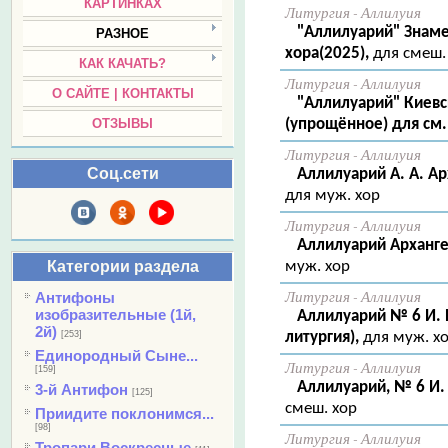
КАРТИНКАХ
Литургия - Аллилуия
"Аллилуарий" Знаме
РАЗНОЕ
хора(2025),
для смеш.
КАК КАЧАТЬ?
Литургия - Аллилуия
О САЙТЕ | КОНТАКТЫ
"Аллилуарий" Киевск
(упрощённое) для см.
ОТЗЫВЫ
Литургия - Аллилуия
Соц.сети
Аллилуарий А. А. Ар
для муж. хор
Литургия - Аллилуия
Аллилуарий Архангел
муж. хор
Категории раздела
Литургия - Аллилуия
Антифоны
изобразительные (1й,
Аллилуарий № 6 И. 
2й)
литургия),
для муж. х
[253]
Единородный Сыне...
Литургия - Аллилуия
[159]
Аллилуарий, № 6 И. 
3-й Антифон
[125]
смеш. хор
Приидите поклонимся...
[98]
Литургия - Аллилуия
Тропари Воскресные