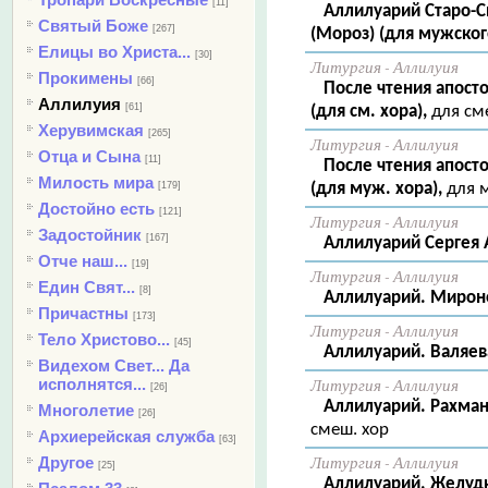
[11]
Аллилуарий Старо-С
Святый Боже
[267]
(Мороз) (для мужског
Елицы во Христа...
[30]
Литургия - Аллилуия
Прокимены
[66]
После чтения апосто
Аллилуия
[61]
(для см. хора),
для см
Херувимская
[265]
Литургия - Аллилуия
Отца и Сына
[11]
После чтения апосто
Милость мира
(для муж. хора),
для м
[179]
Достойно есть
[121]
Литургия - Аллилуия
Задостойник
[167]
Аллилуарий Сергея 
Отче наш...
[19]
Литургия - Аллилуия
Един Свят...
[8]
Аллилуарий. Миронос
Причастны
[173]
Литургия - Аллилуия
Тело Христово...
[45]
Аллилуарий. Валяев
Видехом Свет... Да
исполнятся...
Литургия - Аллилуия
[26]
Аллилуарий. Рахман
Многолетие
[26]
смеш. хор
Архиерейская служба
[63]
Другое
Литургия - Аллилуия
[25]
Аллилуарий. Желудков